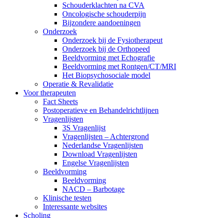
Schouderklachten na CVA
Oncologische schouderpijn
Bijzondere aandoeningen
Onderzoek
Onderzoek bij de Fysiotherapeut
Onderzoek bij de Orthopeed
Beeldvorming met Echografie
Beeldvorming met Rontgen/CT/MRI
Het Biopsychosociale model
Operatie & Revalidatie
Voor therapeuten
Fact Sheets
Postoperatieve en Behandelrichtlijnen
Vragenlijsten
3S Vragenlijst
Vragenlijsten – Achtergrond
Nederlandse Vragenlijsten
Download Vragenlijsten
Engelse Vragenlijsten
Beeldvorming
Beeldvorming
NACD – Barbotage
Klinische testen
Interessante websites
Scholing