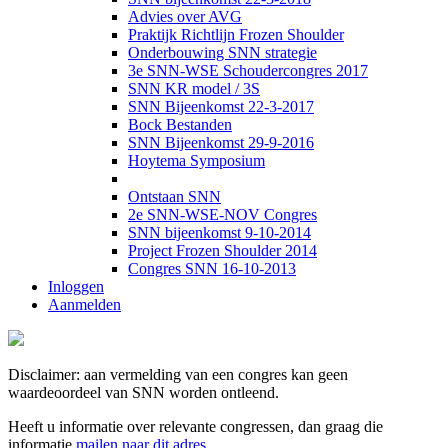
Advies over AVG
Praktijk Richtlijn Frozen Shoulder
Onderbouwing SNN strategie
3e SNN-WSE Schoudercongres 2017
SNN KR model / 3S
SNN Bijeenkomst 22-3-2017
Bock Bestanden
SNN Bijeenkomst 29-9-2016
Hoytema Symposium
Ontstaan SNN
2e SNN-WSE-NOV Congres
SNN bijeenkomst 9-10-2014
Project Frozen Shoulder 2014
Congres SNN 16-10-2013
Inloggen
Aanmelden
Disclaimer: aan vermelding van een congres kan geen
waardeoordeel van SNN worden ontleend.
Heeft u informatie over relevante congressen, dan graag die
informatie
mailen naar dit adres
.