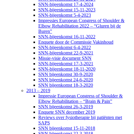
SNN-bijeenkomst 17-4-2024
SNN-bijeenkomst 15-11-2023
SNN-bijeenkomst 5-4-2023
Impressies European Congress of Shoulder &
Elbow Rehabilitation 2022 – “Gluren bij de
Buren”
SNN-bijeenkomst 16-11-2022
Enquete door de Commissie Vakinhoud
SNN-bijeenkomst 6-4-2022
SNN-bijeenkomst 22-9-2021
Missie-visie document SNN
SNN-bijeenkomst 17-3-2021
SNN-bijeenkomst 18-11-2020
SNN bijeenkomst 30-9-2020
SNN bijeenkomst 24-6-2020
SNN bijeenkomst 18-3-2020
2013 – 2019
Impressie European Congress of Shoulder &
Elbow Rehabilitation – “Brain & Pain”
SNN bijeenkomst 26-3-2019
Enquete SNN december 2019
Reviews over fysiotherapie bij patiënten met
SAPS
SNN bijeenkomst 15-11-2018
SNN bijeenkomst 22-3-2018