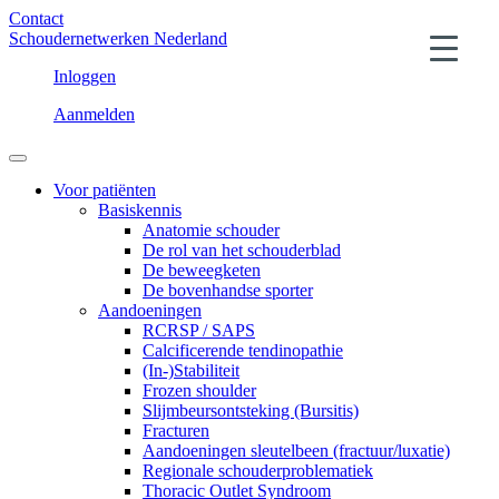
Contact
Schoudernetwerken Nederland
Inloggen
Aanmelden
Voor patiënten
Basiskennis
Anatomie schouder
De rol van het schouderblad
De beweegketen
De bovenhandse sporter
Aandoeningen
RCRSP / SAPS
Calcificerende tendinopathie
(In-)Stabiliteit
Frozen shoulder
Slijmbeursontsteking (Bursitis)
Fracturen
Aandoeningen sleutelbeen (fractuur/luxatie)
Regionale schouderproblematiek
Thoracic Outlet Syndroom