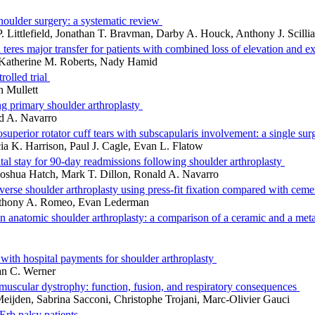
shoulder surgery: a systematic review
. Littlefield, Jonathan T. Bravman, Darby A. Houck, Anthony J. Scilli
teres major transfer for patients with combined loss of elevation and ex
, Katherine M. Roberts, Nady Hamid
rolled trial
n Mullett
ng primary shoulder arthroplasty
ald A. Navarro
osuperior rotator cuff tears with subscapularis involvement: a single su
cia K. Harrison, Paul J. Cagle, Evan L. Flatow
ital stay for 90-day readmissions following shoulder arthroplasty
 Joshua Hatch, Mark T. Dillon, Ronald A. Navarro
everse shoulder arthroplasty using press-fit fixation compared with cem
Anthony A. Romeo, Evan Lederman
 an anatomic shoulder arthroplasty: a comparison of a ceramic and a m
n
ith hospital payments for shoulder arthroplasty
ian C. Werner
 muscular dystrophy: function, fusion, and respiratory consequences
Meijden, Sabrina Sacconi, Christophe Trojani, Marc-Olivier Gauci
 Erb palsy patients