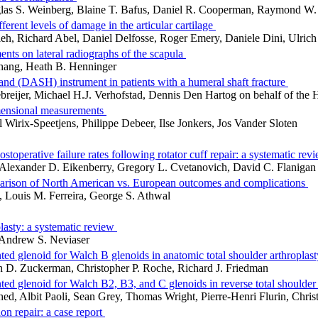
las S. Weinberg, Blaine T. Bafus, Daniel R. Cooperman, Raymond W
fferent levels of damage in the articular cartilage
eh, Richard Abel, Daniel Delfosse, Roger Emery, Daniele Dini, Ulri
nts on lateral radiographs of the scapula
Zhang, Heath B. Henninger
Hand (DASH) instrument in patients with a humeral shaft fracture
breijer, Michael H.J. Verhofstad, Dennis Den Hartog on behalf of t
imensional measurements
l Wirix-Speetjens, Philippe Debeer, Ilse Jonkers, Jos Vander Sloten
postoperative failure rates following rotator cuff repair: a systematic re
, Alexander D. Eikenberry, Gregory L. Cvetanovich, David C. Flaniga
mparison of North American vs. European outcomes and complications
 Louis M. Ferreira, George S. Athwal
plasty: a systematic review
, Andrew S. Neviaser
ted glenoid for Walch B glenoids in anatomic total shoulder arthroplas
h D. Zuckerman, Christopher P. Roche, Richard J. Friedman
ted glenoid for Walch B2, B3, and C glenoids in reverse total shoulder
ed, Albit Paoli, Sean Grey, Thomas Wright, Pierre-Henri Flurin, Chr
don repair: a case report