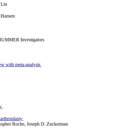
. Liu
ch Hansen
he HUMMER Investigators
view with meta-analysis
n
ty
 arthroplasty
istopher Roche, Joseph D. Zuckerman