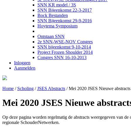
SNN KR model / 3S
SNN Bijeenkomst 22-3-2017
Bock Bestanden
SNN Bijeenkomst 29-9-2016
Hoytema Symposium
Ontstaan SNN
2e SNN-WSE-NOV Congres
SNN bijeenkomst 9-10-2014
Project Frozen Shoulder 2014
Congres SNN 16-10-2013
Inloggen
Aanmelden
Home
/
Scholing
/
JSES Abstracts
/
Mei 2020 JSES Nieuwe abstracts e
Mei 2020 JSES Nieuwe abstracts
Op deze pagina worden regelmatig de abstracts weergegeven van de on
regionale SchouderNetwerken.