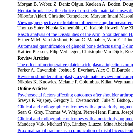
Morgan B. Weber, Z. Deniz Olgun, Kaeleen A. Boden, Doug
Hemiarthroplasties: the choice of prosthetic material causes di
Niloofar Ajdari, Christine Tempelaere, Maryam Imani Masoul
Viewing perspective malrotation influences angular measureme
Thomas Suter, Nicola Krähenbühl, C. Kalebb Howell, Yue 
Rasch analysis of the Disabilities of the Arm, Shoulder and 
Esther M.M. Van Lieshout, Kiran C. Mahabier, Wim E. Tuine
Automated quantification of glenoid bone defects using 3-d
Katrien Plessers, Filip Verhaegen, Christophe Van Dijck, Roe
Review Articles
The effect of perioperative platelet-rich plasma injections on 
Parker A. Cavendish, Joshua S. Everhart, Alex C. DiBartola
Revision shoulder arthroplasty: a systematic review and co
Nikolas K. Knowles, Melanie P. Columbus, Kilian Wegmann,
Online Articles
Psychosocial factors affecting outcomes after shoulder arthro
Sravya P. Vajapey, Gregory L. Cvetanovich, Julie Y. Bishop
Clinical and radiographic outcomes with a posteriorly augmen
Sean G. Grey, Thomas W. Wright, Pierre-Henri Flurin, Josep
Clinical and radiographic outcomes with a posteriorly augmen
Mandeep Virk, Michael Yip, Lindsey Liuzza, Mina Abdelshah
Proximal radial fracture as a complication of distal biceps ten