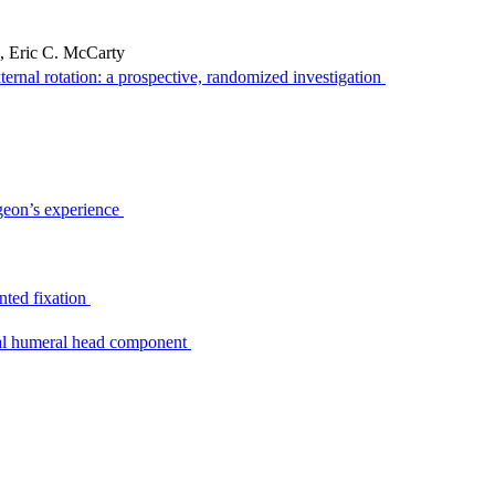
a, Eric C. McCarty
ternal rotation: a prospective, randomized investigation
rgeon’s experience
ented fixation
etal humeral head component