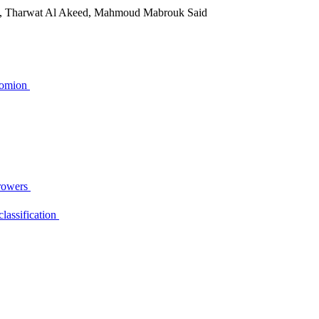
ud, Tharwat Al Akeed, Mahmoud Mabrouk Said
cromion
throwers
lassification