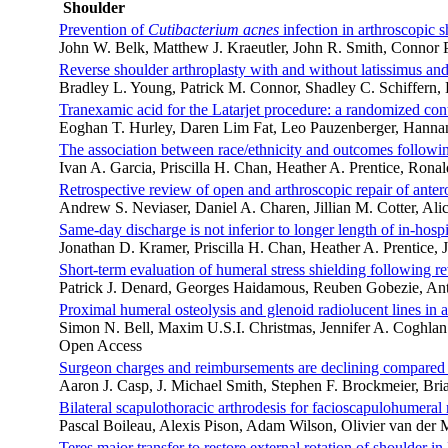
Shoulder
Prevention of
Cutibacterium acnes
infection in arthroscopic 
John W. Belk, Matthew J. Kraeutler, John R. Smith, Connor P
Reverse shoulder arthroplasty with and without latissimus and 
Bradley L. Young, Patrick M. Connor, Shadley C. Schiffern
Tranexamic acid for the Latarjet procedure: a randomized cont
Eoghan T. Hurley, Daren Lim Fat, Leo Pauzenberger, Hanna
The association between race/ethnicity and outcomes followi
Ivan A. Garcia, Priscilla H. Chan, Heather A. Prentice, Ron
Retrospective review of open and arthroscopic repair of anter
Andrew S. Neviaser, Daniel A. Charen, Jillian M. Cotter, Ali
Same-day discharge is not inferior to longer length of in-hosp
Jonathan D. Kramer, Priscilla H. Chan, Heather A. Prentice,
Short-term evaluation of humeral stress shielding following r
Patrick J. Denard, Georges Haidamous, Reuben Gobezie, 
Proximal humeral osteolysis and glenoid radiolucent lines in
Simon N. Bell, Maxim U.S.I. Christmas, Jennifer A. Coghla
Open Access
Surgeon charges and reimbursements are declining compared w
Aaron J. Casp, J. Michael Smith, Stephen F. Brockmeier, Br
Bilateral scapulothoracic arthrodesis for facioscapulohumeral
Pascal Boileau, Alexis Pison, Adam Wilson, Olivier van der 
Teres major transfer to restore external rotation of shoulder in