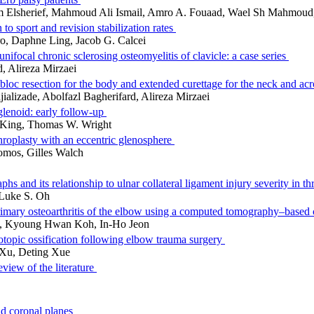
em Elsherief, Mahmoud Ali Ismail, Amro A. Fouaad, Wael Sh Mahmo
 to sport and revision stabilization rates
ro, Daphne Ling, Jacob G. Calcei
nifocal chronic sclerosing osteomyelitis of clavicle: a case series
, Alireza Mirzaei
 bloc resection for the body and extended curettage for the neck and a
alizade, Abolfazl Bagherifard, Alireza Mirzaei
lenoid: early follow-up
J. King, Thomas W. Wright
throplasty with an eccentric glenosphere
Domos, Gilles Walch
phs and its relationship to ulnar collateral ligament injury severity in 
 Luke S. Oh
rimary osteoarthritis of the elbow using a computed tomography–based c
e, Kyoung Hwan Koh, In-Ho Jeon
erotopic ossification following elbow trauma surgery
 Xu, Deting Xue
eview of the literature
and coronal planes