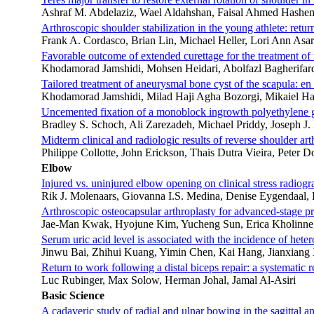
Ashraf M. Abdelaziz, Wael Aldahshan, Faisal Ahmed Hash
Arthroscopic shoulder stabilization in the young athlete: return
Frank A. Cordasco, Brian Lin, Michael Heller, Lori Ann Asa
Favorable outcome of extended curettage for the treatment of u
Khodamorad Jamshidi, Mohsen Heidari, Abolfazl Bagherifard
Tailored treatment of aneurysmal bone cyst of the scapula: en
Khodamorad Jamshidi, Milad Haji Agha Bozorgi, Mikaiel Haji
Uncemented fixation of a monoblock ingrowth polyethylene g
Bradley S. Schoch, Ali Zarezadeh, Michael Priddy, Joseph 
Midterm clinical and radiologic results of reverse shoulder ar
Philippe Collotte, John Erickson, Thais Dutra Vieira, Peter 
Elbow
Injured vs. uninjured elbow opening on clinical stress radiogra
Rik J. Molenaars, Giovanna I.S. Medina, Denise Eygendaal,
Arthroscopic osteocapsular arthroplasty for advanced-stage p
Jae-Man Kwak, Hyojune Kim, Yucheng Sun, Erica Kholinn
Serum uric acid level is associated with the incidence of het
Jinwu Bai, Zhihui Kuang, Yimin Chen, Kai Hang, Jianxiang
Return to work following a distal biceps repair: a systematic r
Luc Rubinger, Max Solow, Herman Johal, Jamal Al-Asiri
Basic Science
A cadaveric study of radial and ulnar bowing in the sagittal 