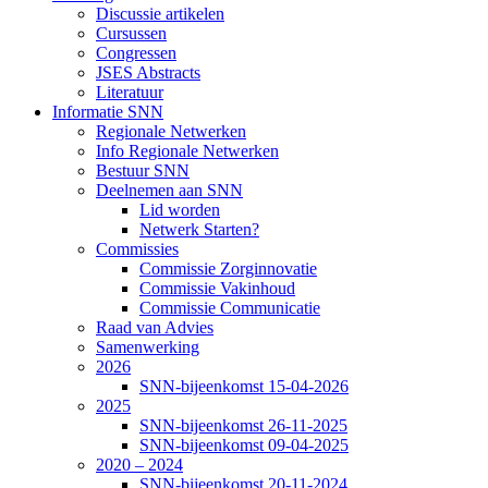
Discussie artikelen
Cursussen
Congressen
JSES Abstracts
Literatuur
Informatie SNN
Regionale Netwerken
Info Regionale Netwerken
Bestuur SNN
Deelnemen aan SNN
Lid worden
Netwerk Starten?
Commissies
Commissie Zorginnovatie
Commissie Vakinhoud
Commissie Communicatie
Raad van Advies
Samenwerking
2026
SNN-bijeenkomst 15-04-2026
2025
SNN-bijeenkomst 26-11-2025
SNN-bijeenkomst 09-04-2025
2020 – 2024
SNN-bijeenkomst 20-11-2024