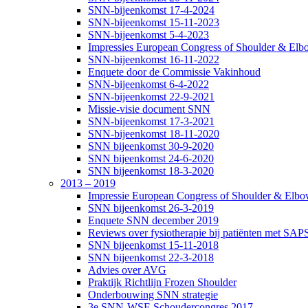
SNN-bijeenkomst 17-4-2024
SNN-bijeenkomst 15-11-2023
SNN-bijeenkomst 5-4-2023
Impressies European Congress of Shoulder & Elbo
SNN-bijeenkomst 16-11-2022
Enquete door de Commissie Vakinhoud
SNN-bijeenkomst 6-4-2022
SNN-bijeenkomst 22-9-2021
Missie-visie document SNN
SNN-bijeenkomst 17-3-2021
SNN-bijeenkomst 18-11-2020
SNN bijeenkomst 30-9-2020
SNN bijeenkomst 24-6-2020
SNN bijeenkomst 18-3-2020
2013 – 2019
Impressie European Congress of Shoulder & Elbow
SNN bijeenkomst 26-3-2019
Enquete SNN december 2019
Reviews over fysiotherapie bij patiënten met SAP
SNN bijeenkomst 15-11-2018
SNN bijeenkomst 22-3-2018
Advies over AVG
Praktijk Richtlijn Frozen Shoulder
Onderbouwing SNN strategie
3e SNN-WSE Schoudercongres 2017