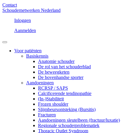
Contact
Schoudernetwerken Nederland
Inloggen
Aanmelden
Voor patiënten
Basiskennis
Anatomie schouder
De rol van het schouderblad
De beweegketen
De bovenhandse sporter
Aandoeningen
RCRSP / SAPS
Calcificerende tendinopathie
(In-)Stabiliteit
Frozen shoulder
Slijmbeursontsteking (Bursitis)
Fracturen
Aandoeningen sleutelbeen (fractuur/luxatie)
Regionale schouderproblematiek
Thoracic Outlet Syndroom