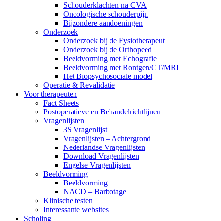
Schouderklachten na CVA
Oncologische schouderpijn
Bijzondere aandoeningen
Onderzoek
Onderzoek bij de Fysiotherapeut
Onderzoek bij de Orthopeed
Beeldvorming met Echografie
Beeldvorming met Rontgen/CT/MRI
Het Biopsychosociale model
Operatie & Revalidatie
Voor therapeuten
Fact Sheets
Postoperatieve en Behandelrichtlijnen
Vragenlijsten
3S Vragenlijst
Vragenlijsten – Achtergrond
Nederlandse Vragenlijsten
Download Vragenlijsten
Engelse Vragenlijsten
Beeldvorming
Beeldvorming
NACD – Barbotage
Klinische testen
Interessante websites
Scholing