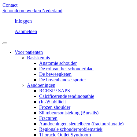
Contact
Schoudernetwerken Nederland
Inloggen
Aanmelden
Voor patiënten
Basiskennis
Anatomie schouder
De rol van het schouderblad
De beweegketen
De bovenhandse sporter
Aandoeningen
RCRSP / SAPS
Calcificerende tendinopathie
(In-)Stabiliteit
Frozen shoulder
Slijmbeursontsteking (Bursitis)
Fracturen
Aandoeningen sleutelbeen (fractuur/luxatie)
Regionale schouderproblematiek
Thoracic Outlet Syndroom