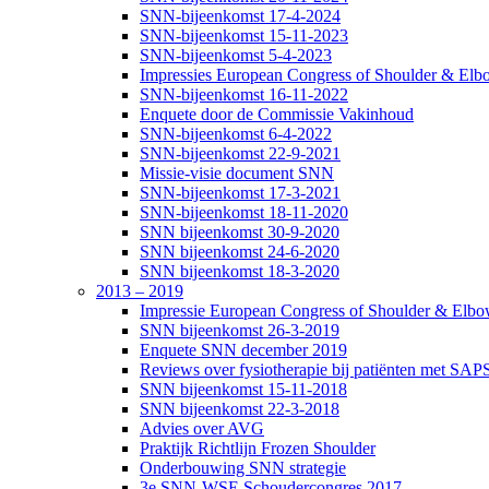
SNN-bijeenkomst 17-4-2024
SNN-bijeenkomst 15-11-2023
SNN-bijeenkomst 5-4-2023
Impressies European Congress of Shoulder & Elbo
SNN-bijeenkomst 16-11-2022
Enquete door de Commissie Vakinhoud
SNN-bijeenkomst 6-4-2022
SNN-bijeenkomst 22-9-2021
Missie-visie document SNN
SNN-bijeenkomst 17-3-2021
SNN-bijeenkomst 18-11-2020
SNN bijeenkomst 30-9-2020
SNN bijeenkomst 24-6-2020
SNN bijeenkomst 18-3-2020
2013 – 2019
Impressie European Congress of Shoulder & Elbow
SNN bijeenkomst 26-3-2019
Enquete SNN december 2019
Reviews over fysiotherapie bij patiënten met SAP
SNN bijeenkomst 15-11-2018
SNN bijeenkomst 22-3-2018
Advies over AVG
Praktijk Richtlijn Frozen Shoulder
Onderbouwing SNN strategie
3e SNN-WSE Schoudercongres 2017