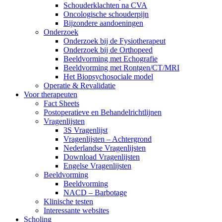
Schouderklachten na CVA
Oncologische schouderpijn
Bijzondere aandoeningen
Onderzoek
Onderzoek bij de Fysiotherapeut
Onderzoek bij de Orthopeed
Beeldvorming met Echografie
Beeldvorming met Rontgen/CT/MRI
Het Biopsychosociale model
Operatie & Revalidatie
Voor therapeuten
Fact Sheets
Postoperatieve en Behandelrichtlijnen
Vragenlijsten
3S Vragenlijst
Vragenlijsten – Achtergrond
Nederlandse Vragenlijsten
Download Vragenlijsten
Engelse Vragenlijsten
Beeldvorming
Beeldvorming
NACD – Barbotage
Klinische testen
Interessante websites
Scholing