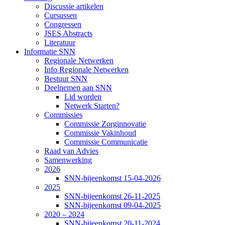
Discussie artikelen
Cursussen
Congressen
JSES Abstracts
Literatuur
Informatie SNN
Regionale Netwerken
Info Regionale Netwerken
Bestuur SNN
Deelnemen aan SNN
Lid worden
Netwerk Starten?
Commissies
Commissie Zorginnovatie
Commissie Vakinhoud
Commissie Communicatie
Raad van Advies
Samenwerking
2026
SNN-bijeenkomst 15-04-2026
2025
SNN-bijeenkomst 26-11-2025
SNN-bijeenkomst 09-04-2025
2020 – 2024
SNN-bijeenkomst 20-11-2024