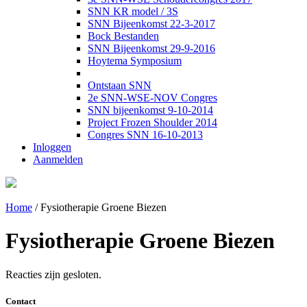
SNN KR model / 3S
SNN Bijeenkomst 22-3-2017
Bock Bestanden
SNN Bijeenkomst 29-9-2016
Hoytema Symposium
Ontstaan SNN
2e SNN-WSE-NOV Congres
SNN bijeenkomst 9-10-2014
Project Frozen Shoulder 2014
Congres SNN 16-10-2013
Inloggen
Aanmelden
Home
/
Fysiotherapie Groene Biezen
Fysiotherapie Groene Biezen
Reacties zijn gesloten.
Contact