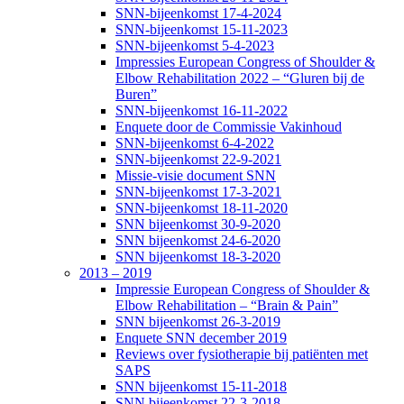
SNN-bijeenkomst 17-4-2024
SNN-bijeenkomst 15-11-2023
SNN-bijeenkomst 5-4-2023
Impressies European Congress of Shoulder &
Elbow Rehabilitation 2022 – “Gluren bij de
Buren”
SNN-bijeenkomst 16-11-2022
Enquete door de Commissie Vakinhoud
SNN-bijeenkomst 6-4-2022
SNN-bijeenkomst 22-9-2021
Missie-visie document SNN
SNN-bijeenkomst 17-3-2021
SNN-bijeenkomst 18-11-2020
SNN bijeenkomst 30-9-2020
SNN bijeenkomst 24-6-2020
SNN bijeenkomst 18-3-2020
2013 – 2019
Impressie European Congress of Shoulder &
Elbow Rehabilitation – “Brain & Pain”
SNN bijeenkomst 26-3-2019
Enquete SNN december 2019
Reviews over fysiotherapie bij patiënten met
SAPS
SNN bijeenkomst 15-11-2018
SNN bijeenkomst 22-3-2018