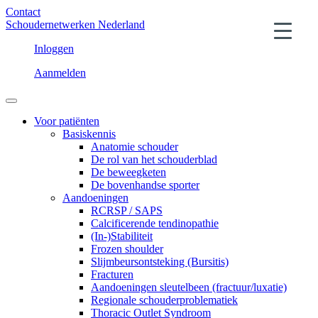
Contact
Schoudernetwerken Nederland
Inloggen
Aanmelden
Voor patiënten
Basiskennis
Anatomie schouder
De rol van het schouderblad
De beweegketen
De bovenhandse sporter
Aandoeningen
RCRSP / SAPS
Calcificerende tendinopathie
(In-)Stabiliteit
Frozen shoulder
Slijmbeursontsteking (Bursitis)
Fracturen
Aandoeningen sleutelbeen (fractuur/luxatie)
Regionale schouderproblematiek
Thoracic Outlet Syndroom