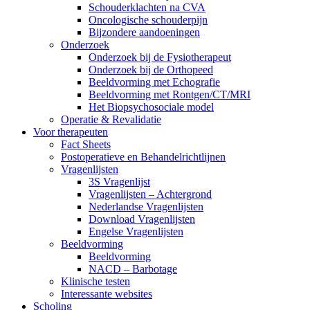
Schouderklachten na CVA
Oncologische schouderpijn
Bijzondere aandoeningen
Onderzoek
Onderzoek bij de Fysiotherapeut
Onderzoek bij de Orthopeed
Beeldvorming met Echografie
Beeldvorming met Rontgen/CT/MRI
Het Biopsychosociale model
Operatie & Revalidatie
Voor therapeuten
Fact Sheets
Postoperatieve en Behandelrichtlijnen
Vragenlijsten
3S Vragenlijst
Vragenlijsten – Achtergrond
Nederlandse Vragenlijsten
Download Vragenlijsten
Engelse Vragenlijsten
Beeldvorming
Beeldvorming
NACD – Barbotage
Klinische testen
Interessante websites
Scholing