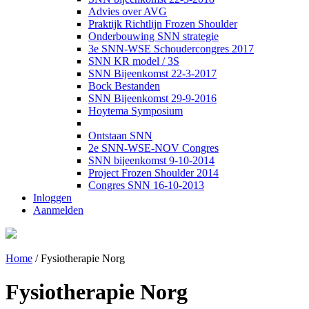
Advies over AVG
Praktijk Richtlijn Frozen Shoulder
Onderbouwing SNN strategie
3e SNN-WSE Schoudercongres 2017
SNN KR model / 3S
SNN Bijeenkomst 22-3-2017
Bock Bestanden
SNN Bijeenkomst 29-9-2016
Hoytema Symposium
Ontstaan SNN
2e SNN-WSE-NOV Congres
SNN bijeenkomst 9-10-2014
Project Frozen Shoulder 2014
Congres SNN 16-10-2013
Inloggen
Aanmelden
Home
/
Fysiotherapie Norg
Fysiotherapie Norg