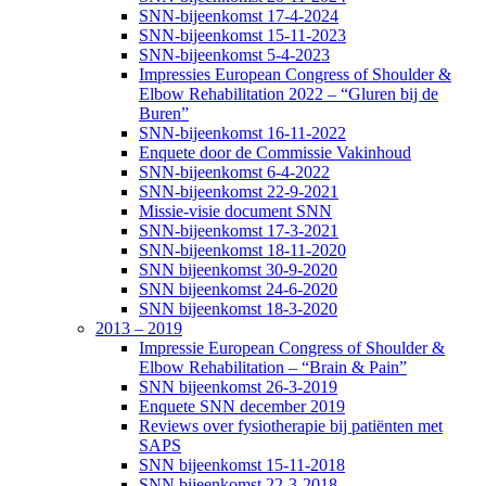
SNN-bijeenkomst 17-4-2024
SNN-bijeenkomst 15-11-2023
SNN-bijeenkomst 5-4-2023
Impressies European Congress of Shoulder &
Elbow Rehabilitation 2022 – “Gluren bij de
Buren”
SNN-bijeenkomst 16-11-2022
Enquete door de Commissie Vakinhoud
SNN-bijeenkomst 6-4-2022
SNN-bijeenkomst 22-9-2021
Missie-visie document SNN
SNN-bijeenkomst 17-3-2021
SNN-bijeenkomst 18-11-2020
SNN bijeenkomst 30-9-2020
SNN bijeenkomst 24-6-2020
SNN bijeenkomst 18-3-2020
2013 – 2019
Impressie European Congress of Shoulder &
Elbow Rehabilitation – “Brain & Pain”
SNN bijeenkomst 26-3-2019
Enquete SNN december 2019
Reviews over fysiotherapie bij patiënten met
SAPS
SNN bijeenkomst 15-11-2018
SNN bijeenkomst 22-3-2018