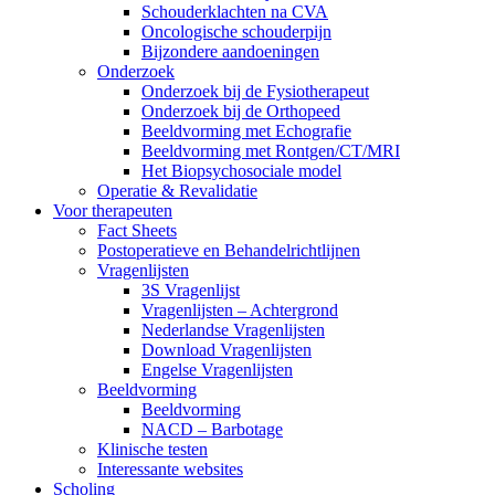
Schouderklachten na CVA
Oncologische schouderpijn
Bijzondere aandoeningen
Onderzoek
Onderzoek bij de Fysiotherapeut
Onderzoek bij de Orthopeed
Beeldvorming met Echografie
Beeldvorming met Rontgen/CT/MRI
Het Biopsychosociale model
Operatie & Revalidatie
Voor therapeuten
Fact Sheets
Postoperatieve en Behandelrichtlijnen
Vragenlijsten
3S Vragenlijst
Vragenlijsten – Achtergrond
Nederlandse Vragenlijsten
Download Vragenlijsten
Engelse Vragenlijsten
Beeldvorming
Beeldvorming
NACD – Barbotage
Klinische testen
Interessante websites
Scholing