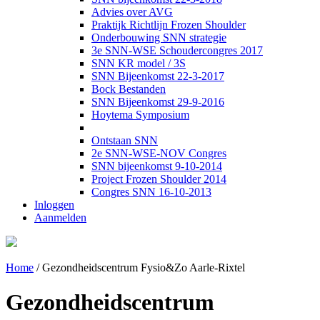
Advies over AVG
Praktijk Richtlijn Frozen Shoulder
Onderbouwing SNN strategie
3e SNN-WSE Schoudercongres 2017
SNN KR model / 3S
SNN Bijeenkomst 22-3-2017
Bock Bestanden
SNN Bijeenkomst 29-9-2016
Hoytema Symposium
Ontstaan SNN
2e SNN-WSE-NOV Congres
SNN bijeenkomst 9-10-2014
Project Frozen Shoulder 2014
Congres SNN 16-10-2013
Inloggen
Aanmelden
Home
/
Gezondheidscentrum Fysio&Zo Aarle-Rixtel
Gezondheidscentrum