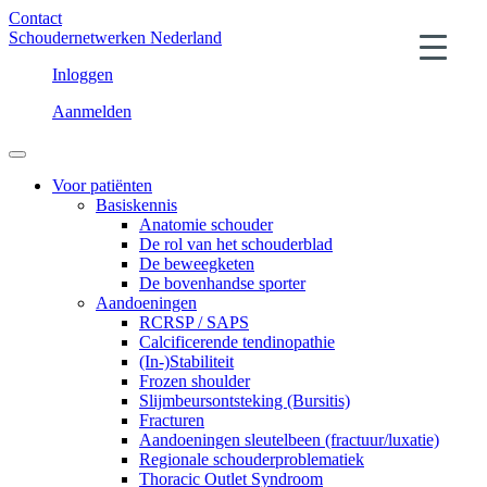
Contact
Schoudernetwerken Nederland
Inloggen
Aanmelden
Voor patiënten
Basiskennis
Anatomie schouder
De rol van het schouderblad
De beweegketen
De bovenhandse sporter
Aandoeningen
RCRSP / SAPS
Calcificerende tendinopathie
(In-)Stabiliteit
Frozen shoulder
Slijmbeursontsteking (Bursitis)
Fracturen
Aandoeningen sleutelbeen (fractuur/luxatie)
Regionale schouderproblematiek
Thoracic Outlet Syndroom