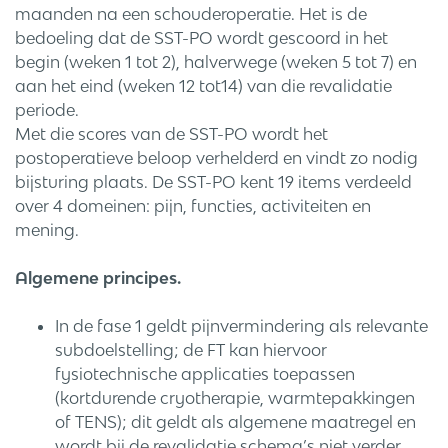
maanden na een schouderoperatie. Het is de
bedoeling dat de SST-PO wordt gescoord in het
begin (weken 1 tot 2), halverwege (weken 5 tot 7) en
aan het eind (weken 12 tot14) van die revalidatie
periode.
Met die scores van de SST-PO wordt het
postoperatieve beloop verhelderd en vindt zo nodig
bijsturing plaats. De SST-PO kent 19 items verdeeld
over 4 domeinen: pijn, functies, activiteiten en
mening.
Algemene principes.
In de fase 1 geldt pijnvermindering als relevante
subdoelstelling; de FT kan hiervoor
fysiotechnische applicaties toepassen
(kortdurende cryotherapie, warmtepakkingen
of TENS); dit geldt als algemene maatregel en
wordt bij de revalidatie schema’s niet verder