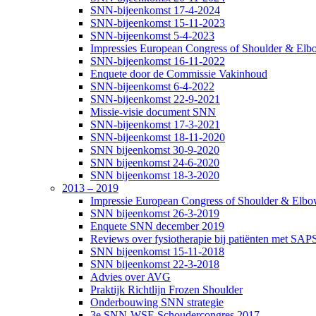
SNN-bijeenkomst 17-4-2024
SNN-bijeenkomst 15-11-2023
SNN-bijeenkomst 5-4-2023
Impressies European Congress of Shoulder & Elbo
SNN-bijeenkomst 16-11-2022
Enquete door de Commissie Vakinhoud
SNN-bijeenkomst 6-4-2022
SNN-bijeenkomst 22-9-2021
Missie-visie document SNN
SNN-bijeenkomst 17-3-2021
SNN-bijeenkomst 18-11-2020
SNN bijeenkomst 30-9-2020
SNN bijeenkomst 24-6-2020
SNN bijeenkomst 18-3-2020
2013 – 2019
Impressie European Congress of Shoulder & Elbow
SNN bijeenkomst 26-3-2019
Enquete SNN december 2019
Reviews over fysiotherapie bij patiënten met SAP
SNN bijeenkomst 15-11-2018
SNN bijeenkomst 22-3-2018
Advies over AVG
Praktijk Richtlijn Frozen Shoulder
Onderbouwing SNN strategie
3e SNN-WSE Schoudercongres 2017