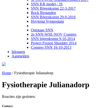
SNN KR model / 3S
SNN Bijeenkomst 22-3-2017
Bock Bestanden
SNN Bijeenkomst 29-9-2016
Hoytema Symposium
Ontstaan SNN
2e SNN-WSE-NOV Congres
SNN bijeenkomst 9-10-2014
Project Frozen Shoulder 2014
Congres SNN 16-10-2013
Inloggen
Aanmelden
Home
/
Fysiotherapie Julianadorp
Fysiotherapie Julianadorp
Reacties zijn gesloten.
Contact