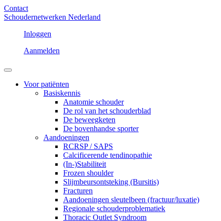
Contact
Schoudernetwerken Nederland
Inloggen
Aanmelden
Voor patiënten
Basiskennis
Anatomie schouder
De rol van het schouderblad
De beweegketen
De bovenhandse sporter
Aandoeningen
RCRSP / SAPS
Calcificerende tendinopathie
(In-)Stabiliteit
Frozen shoulder
Slijmbeursontsteking (Bursitis)
Fracturen
Aandoeningen sleutelbeen (fractuur/luxatie)
Regionale schouderproblematiek
Thoracic Outlet Syndroom