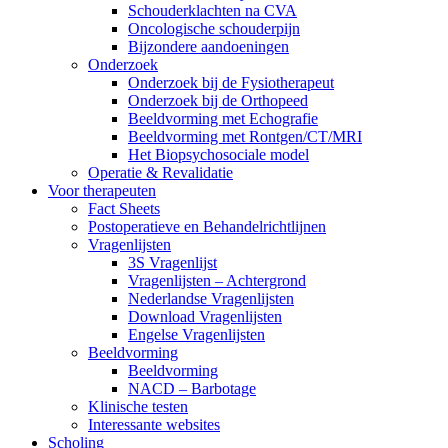
Schouderklachten na CVA
Oncologische schouderpijn
Bijzondere aandoeningen
Onderzoek
Onderzoek bij de Fysiotherapeut
Onderzoek bij de Orthopeed
Beeldvorming met Echografie
Beeldvorming met Rontgen/CT/MRI
Het Biopsychosociale model
Operatie & Revalidatie
Voor therapeuten
Fact Sheets
Postoperatieve en Behandelrichtlijnen
Vragenlijsten
3S Vragenlijst
Vragenlijsten – Achtergrond
Nederlandse Vragenlijsten
Download Vragenlijsten
Engelse Vragenlijsten
Beeldvorming
Beeldvorming
NACD – Barbotage
Klinische testen
Interessante websites
Scholing