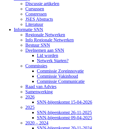
Discussie artikelen
Cursussen
Congressen
JSES Abstracts
Literatuur
Informatie SNN
Regionale Netwerken
Info Regionale Netwerken
Bestuur SNN
Deelnemen aan SNN
Lid worden
Netwerk Starten?
Commissies
Commissie Zorginnovatie
Commissie Vakinhoud
Commissie Communicatie
Raad van Advies
Samenwerking
2026
SNN-bijeenkomst 15-04-2026
2025
SNN-bijeenkomst 26-11-2025
SNN-bijeenkomst 09-04-2025
2020 – 2024
SNN-bijeenkomst 20-11-2024