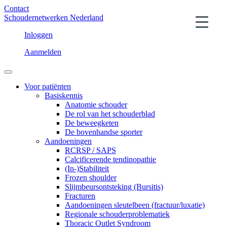
Contact
Schoudernetwerken Nederland
Inloggen
Aanmelden
Voor patiënten
Basiskennis
Anatomie schouder
De rol van het schouderblad
De beweegketen
De bovenhandse sporter
Aandoeningen
RCRSP / SAPS
Calcificerende tendinopathie
(In-)Stabiliteit
Frozen shoulder
Slijmbeursontsteking (Bursitis)
Fracturen
Aandoeningen sleutelbeen (fractuur/luxatie)
Regionale schouderproblematiek
Thoracic Outlet Syndroom