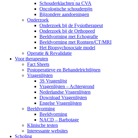
Schouderklachten na CVA
Oncologische schouderpijn
Bijzondere aandoeningen
Onderzoek
Onderzoek bij de Fysiotherapeut
Onderzoek bij de Orthopeed
Beeldvorming met Echografie
Beeldvorming met Rontgen/CT/MRI
Het Biopsychosociale model
Operatie & Revalidatie
Voor therapeuten
Fact Sheets
Postoperatieve en Behandelrichtlijnen
Vragenlijsten
3S Vragenlijst
Vragenlijsten – Achtergrond
Nederlandse Vragenlijsten
Download Vragenlijsten
Engelse Vragenlijsten
Beeldvorming
Beeldvorming
NACD – Barbotage
Klinische testen
Interessante websites
Scholing