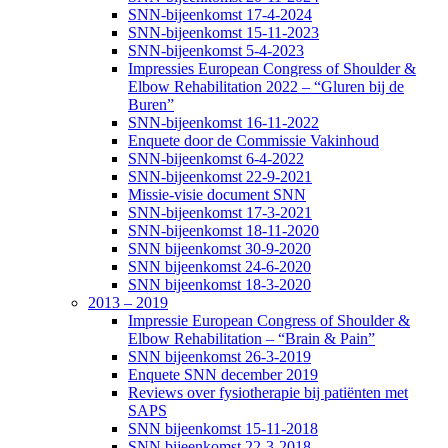
SNN-bijeenkomst 17-4-2024
SNN-bijeenkomst 15-11-2023
SNN-bijeenkomst 5-4-2023
Impressies European Congress of Shoulder &
Elbow Rehabilitation 2022 – “Gluren bij de
Buren”
SNN-bijeenkomst 16-11-2022
Enquete door de Commissie Vakinhoud
SNN-bijeenkomst 6-4-2022
SNN-bijeenkomst 22-9-2021
Missie-visie document SNN
SNN-bijeenkomst 17-3-2021
SNN-bijeenkomst 18-11-2020
SNN bijeenkomst 30-9-2020
SNN bijeenkomst 24-6-2020
SNN bijeenkomst 18-3-2020
2013 – 2019
Impressie European Congress of Shoulder &
Elbow Rehabilitation – “Brain & Pain”
SNN bijeenkomst 26-3-2019
Enquete SNN december 2019
Reviews over fysiotherapie bij patiënten met
SAPS
SNN bijeenkomst 15-11-2018
SNN bijeenkomst 22-3-2018