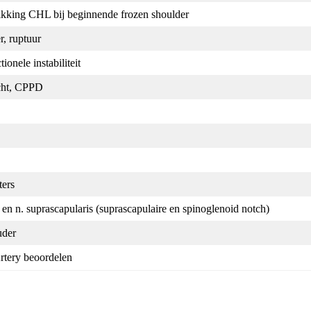
rdikking CHL bij beginnende frozen shoulder
r, ruptuur
ionele instabiliteit
jicht, CPPD
ters
) en n. suprascapularis (suprascapulaire en spinoglenoid notch)
uder
rtery beoordelen