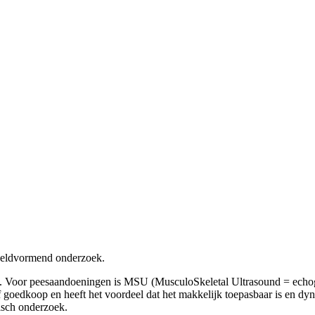
eeldvormend onderzoek.
t. Voor peesaandoeningen is MSU (MusculoSkeletal Ultrasound = echog
ief goedkoop en heeft het voordeel dat het makkelijk toepasbaar is en 
isch onderzoek.