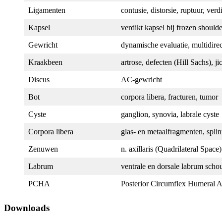
Ligamenten
contusie, distorsie, ruptuur, ve
Kapsel
verdikt kapsel bij frozen shoulde
Gewricht
dynamische evaluatie, multidirect
Kraakbeen
artrose, defecten (Hill Sachs), 
Discus
AC-gewricht
Bot
corpora libera, fracturen, tumor
Cyste
ganglion, synovia, labrale cyste
Corpora libera
glas- en metaalfragmenten, splin
Zenuwen
n. axillaris (Quadrilateral Space
Labrum
ventrale en dorsale labrum scho
PCHA
Posterior Circumflex Humeral A
Downloads