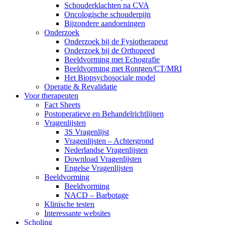
Schouderklachten na CVA
Oncologische schouderpijn
Bijzondere aandoeningen
Onderzoek
Onderzoek bij de Fysiotherapeut
Onderzoek bij de Orthopeed
Beeldvorming met Echografie
Beeldvorming met Rontgen/CT/MRI
Het Biopsychosociale model
Operatie & Revalidatie
Voor therapeuten
Fact Sheets
Postoperatieve en Behandelrichtlijnen
Vragenlijsten
3S Vragenlijst
Vragenlijsten – Achtergrond
Nederlandse Vragenlijsten
Download Vragenlijsten
Engelse Vragenlijsten
Beeldvorming
Beeldvorming
NACD – Barbotage
Klinische testen
Interessante websites
Scholing