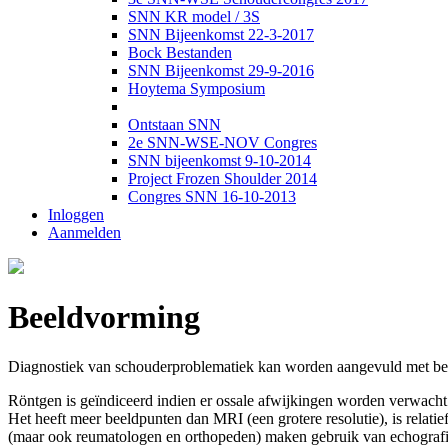
SNN KR model / 3S
SNN Bijeenkomst 22-3-2017
Bock Bestanden
SNN Bijeenkomst 29-9-2016
Hoytema Symposium
Ontstaan SNN
2e SNN-WSE-NOV Congres
SNN bijeenkomst 9-10-2014
Project Frozen Shoulder 2014
Congres SNN 16-10-2013
Inloggen
Aanmelden
Beeldvorming
Diagnostiek van schouderproblematiek kan worden aangevuld met b
Röntgen is geïndiceerd indien er ossale afwijkingen worden verwach
Het heeft meer beeldpunten dan MRI (een grotere resolutie), is relat
(maar ook reumatologen en orthopeden) maken gebruik van echograf