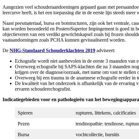
Aangezien veel schouderaandoeningen gepaard gaan met peesaandoeni
leercurve heeft, is het een toepassing die in de eerste lijn steeds meer
Naast peesmateriaal, bursa en botstructuren, zijn ook het ventrale, c
kan worden beoordeeld en PosteroSuperior Impingement is goed in bee
objectieveren van een verdikt gewrichtskapsel zoals bij frozen should
vaataandoeningen zoals PCHA kunnen gevisualiseerd worden.
De
NHG-Standaard Schouderklachten
2019
adviseert:
Echografie wordt niet aanbevolen in de eerste 3 maanden van e
Overweeg echografie bij SAPS-klachten die na 3 maanden nog pe
krijgen over de diagnose/oorzaak, met name om vast te stellen of 
Overweeg bij een trauma in de anamnese echografie eerder in te
De kwaliteit van het onderzoek is afhankelijk van de ervaring va
ervaren schouderechografist.
Indicatiegebieden voor en pathologieën van het bewegingsappar
Spieren
rupturen, littekens, calcificaties
Pezen
tendinopathie: tendinose, ruptuur
Bursa
vochtcollectie, bursitis