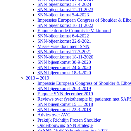
SNN-bijeenkomst 17-4-2024
SNN-bijeenkomst 15-11-2023
SNN-bijeenkomst 5-4-2023
Impressies European Congress of Shoulder & Elbo
SNN-bijeenkomst 16-11-2022
Enquete door de Commissie Vakinhoud
SNN-bijeenkomst 6-4-2022
SNN-bijeenkomst 22-9-2021
Missie-visie document SNN
SNN-bijeenkomst 17-3-2021
SNN-bijeenkomst 18-11-2020
SNN bijeenkomst 30-9-2020
SNN bijeenkomst 24-6-2020
SNN bijeenkomst 18-3-2020
2013 – 2019
Impressie European Congress of Shoulder & Elbow
SNN bijeenkomst 26-3-2019
Enquete SNN december 2019
Reviews over fysiotherapie bij patiënten met SAP
SNN bijeenkomst 15-11-2018
SNN bijeenkomst 22-3-2018
Advies over AVG
Praktijk Richtlijn Frozen Shoulder
Onderbouwing SNN strategie
3e SNN-WSE Schoudercongres 2017