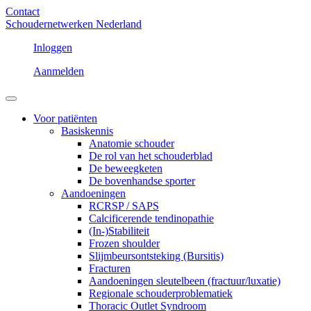
Contact
Schoudernetwerken Nederland
Inloggen
Aanmelden
Voor patiënten
Basiskennis
Anatomie schouder
De rol van het schouderblad
De beweegketen
De bovenhandse sporter
Aandoeningen
RCRSP / SAPS
Calcificerende tendinopathie
(In-)Stabiliteit
Frozen shoulder
Slijmbeursontsteking (Bursitis)
Fracturen
Aandoeningen sleutelbeen (fractuur/luxatie)
Regionale schouderproblematiek
Thoracic Outlet Syndroom