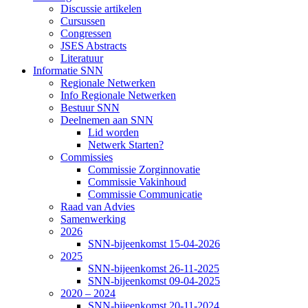
Discussie artikelen
Cursussen
Congressen
JSES Abstracts
Literatuur
Informatie SNN
Regionale Netwerken
Info Regionale Netwerken
Bestuur SNN
Deelnemen aan SNN
Lid worden
Netwerk Starten?
Commissies
Commissie Zorginnovatie
Commissie Vakinhoud
Commissie Communicatie
Raad van Advies
Samenwerking
2026
SNN-bijeenkomst 15-04-2026
2025
SNN-bijeenkomst 26-11-2025
SNN-bijeenkomst 09-04-2025
2020 – 2024
SNN-bijeenkomst 20-11-2024