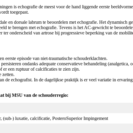
ngen is echografie de meest voor de hand liggende eerste beeldvorme
 wordt toegepast.
audale en dorsale labrum te beoordelen met echografie. Het dynamisch ge
ld te brengen met echografie. Tevens is het AC-gewricht te beoordelen
er ter onderscheid van artrose bij progressieve beperking van de mobil
en eerste episode van niet-traumatische schouderklachten.
rsisteren ondanks adequate conservatieve behandeling (analgetica, oef
er een ruptuur of calcificaties te zien zijn.
 zetten.
n de echografist. In de dagelijkse praktijk is er veel variatie in ervari
aat bij MSU van de schouderregio:
, (sub-) luxatie, calcificatie, PosteroSuperior Impingement