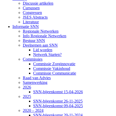
Discussie artikelen
Cursussen
Congressen
JSES Abstracts
Literatuur
Informatie SNN
Regionale Netwerken
Info Regionale Netwerken
Bestuur SNN
Deelnemen aan SNN
Lid worden
Netwerk Starten?
Commissies
Commissie Zorginnovatie
Commissie Vakinhoud
Commissie Communicatie
Raad van Advies
Samenwerking
2026
SNN-bijeenkomst 15-04-2026
2025
SNN-bijeenkomst 26-11-2025
SNN-bijeenkomst 09-04-2025
2020 – 2024
SNN-bijeenkomst 20-11-2024