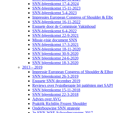
SNN-bijeenkomst 17-4-2024
SNN-bijeenkomst 15-11-2023
SNN-bijeenkomst 5-4-2023
Impressies European Congress of Shoulder & Elbo
SNN-bijeenkomst 16-11-2022
Enquete door de Commissie Vakinhoud
SNN-bijeenkomst 6-4-2022
SNN-bijeenkomst 22-9-2021
Missie-visie document SNN
SNN-bijeenkomst 17-3-2021
SNN-bijeenkomst 18-11-2020
SNN bijeenkomst 30-9-2020
SNN bijeenkomst 24-6-2020
SNN bijeenkomst 18-3-2020
2013 – 2019
Impressie European Congress of Shoulder & Elbow
SNN bijeenkomst 26-3-2019
Enquete SNN december 2019
Reviews over fysiotherapie bij patiënten met SAP
SNN bijeenkomst 15-11-2018
SNN bijeenkomst 22-3-2018
Advies over AVG
Praktijk Richtlijn Frozen Shoulder
Onderbouwing SNN strategie
3e SNN-WSE Schoudercongres 2017