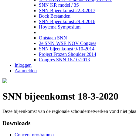
SNN KR model / 3S
SNN Bijeenkomst 22-3-2017
Bock Bestanden
SNN Bijeenkomst 29-9-2016
Hoytema Symposium
Ontstaan SNN
2e SNN-WSE-NOV Congres
SNN bijeenkomst 9-10-2014
Project Frozen Shoulder 2014
Congres SNN 16-10-2013
Inloggen
Aanmelden
SNN bijeenkomst 18-3-2020
Deze bijeenkomst van de regionale schoudernetwerken vond niet plaat
Downloads
Concept programma