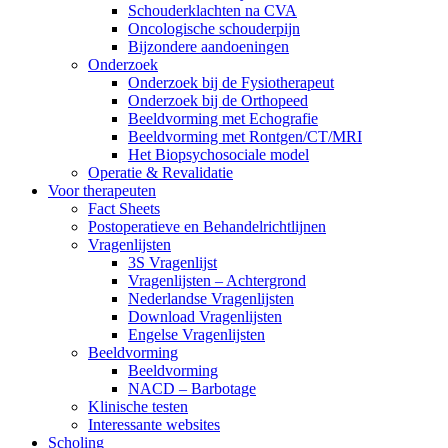
Schouderklachten na CVA
Oncologische schouderpijn
Bijzondere aandoeningen
Onderzoek
Onderzoek bij de Fysiotherapeut
Onderzoek bij de Orthopeed
Beeldvorming met Echografie
Beeldvorming met Rontgen/CT/MRI
Het Biopsychosociale model
Operatie & Revalidatie
Voor therapeuten
Fact Sheets
Postoperatieve en Behandelrichtlijnen
Vragenlijsten
3S Vragenlijst
Vragenlijsten – Achtergrond
Nederlandse Vragenlijsten
Download Vragenlijsten
Engelse Vragenlijsten
Beeldvorming
Beeldvorming
NACD – Barbotage
Klinische testen
Interessante websites
Scholing