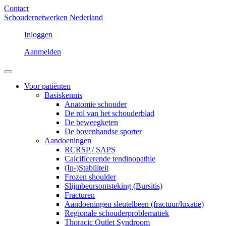
Contact
Schoudernetwerken Nederland
Inloggen
Aanmelden
Voor patiënten
Basiskennis
Anatomie schouder
De rol van het schouderblad
De beweegketen
De bovenhandse sporter
Aandoeningen
RCRSP / SAPS
Calcificerende tendinopathie
(In-)Stabiliteit
Frozen shoulder
Slijmbeursontsteking (Bursitis)
Fracturen
Aandoeningen sleutelbeen (fractuur/luxatie)
Regionale schouderproblematiek
Thoracic Outlet Syndroom