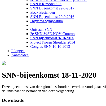
SNN KR model / 3S
SNN Bijeenkomst 22-3-2017
Bock Bestanden
SNN Bijeenkomst 29-9-2016
Hoytema Symposium
Ontstaan SNN
2e SNN-WSE-NOV Congres
SNN bijeenkomst 9-10-2014
Project Frozen Shoulder 2014
Congres SNN 16-10-2013
Inloggen
Aanmelden
SNN-bijeenkomst 18-11-2020
Deze bijeenkomst van de regionale schoudernetwerken vond plaats vi
de links naar de bestanden van deze vergadering.
Downloads