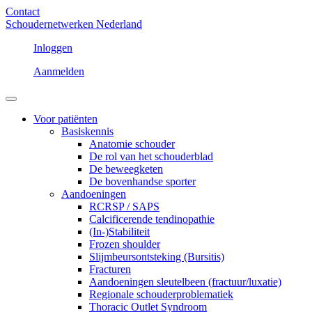
Contact
Schoudernetwerken Nederland
Inloggen
Aanmelden
Voor patiënten
Basiskennis
Anatomie schouder
De rol van het schouderblad
De beweegketen
De bovenhandse sporter
Aandoeningen
RCRSP / SAPS
Calcificerende tendinopathie
(In-)Stabiliteit
Frozen shoulder
Slijmbeursontsteking (Bursitis)
Fracturen
Aandoeningen sleutelbeen (fractuur/luxatie)
Regionale schouderproblematiek
Thoracic Outlet Syndroom