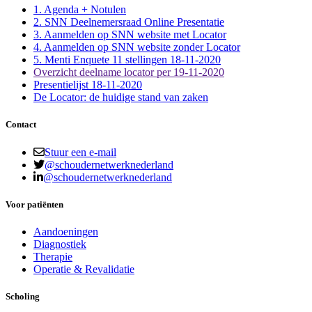
1. Agenda + Notulen
2. SNN Deelnemersraad Online Presentatie
3. Aanmelden op SNN website met Locator
4. Aanmelden op SNN website zonder Locator
5. Menti Enquete 11 stellingen 18-11-2020
Overzicht deelname locator per 19-11-2020
Presentielijst 18-11-2020
De Locator: de huidige stand van zaken
Contact
Stuur een e-mail
@schoudernetwerknederland
@schoudernetwerknederland
Voor patiënten
Aandoeningen
Diagnostiek
Therapie
Operatie & Revalidatie
Scholing