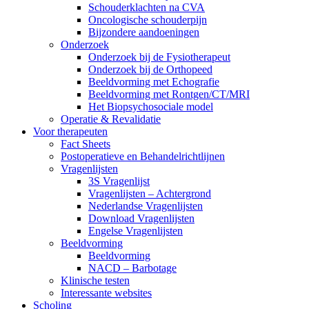
Schouderklachten na CVA
Oncologische schouderpijn
Bijzondere aandoeningen
Onderzoek
Onderzoek bij de Fysiotherapeut
Onderzoek bij de Orthopeed
Beeldvorming met Echografie
Beeldvorming met Rontgen/CT/MRI
Het Biopsychosociale model
Operatie & Revalidatie
Voor therapeuten
Fact Sheets
Postoperatieve en Behandelrichtlijnen
Vragenlijsten
3S Vragenlijst
Vragenlijsten – Achtergrond
Nederlandse Vragenlijsten
Download Vragenlijsten
Engelse Vragenlijsten
Beeldvorming
Beeldvorming
NACD – Barbotage
Klinische testen
Interessante websites
Scholing