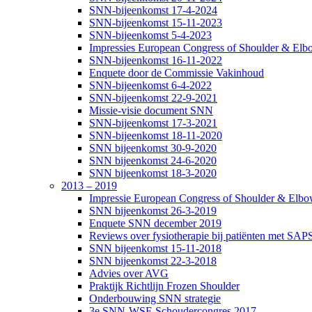
SNN-bijeenkomst 17-4-2024
SNN-bijeenkomst 15-11-2023
SNN-bijeenkomst 5-4-2023
Impressies European Congress of Shoulder & Elbo
SNN-bijeenkomst 16-11-2022
Enquete door de Commissie Vakinhoud
SNN-bijeenkomst 6-4-2022
SNN-bijeenkomst 22-9-2021
Missie-visie document SNN
SNN-bijeenkomst 17-3-2021
SNN-bijeenkomst 18-11-2020
SNN bijeenkomst 30-9-2020
SNN bijeenkomst 24-6-2020
SNN bijeenkomst 18-3-2020
2013 – 2019
Impressie European Congress of Shoulder & Elbow
SNN bijeenkomst 26-3-2019
Enquete SNN december 2019
Reviews over fysiotherapie bij patiënten met SAP
SNN bijeenkomst 15-11-2018
SNN bijeenkomst 22-3-2018
Advies over AVG
Praktijk Richtlijn Frozen Shoulder
Onderbouwing SNN strategie
3e SNN-WSE Schoudercongres 2017