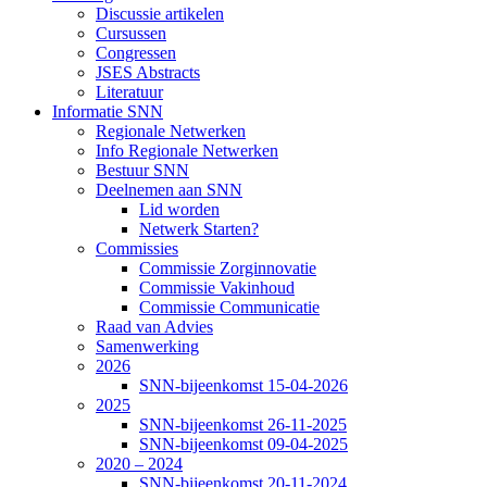
Discussie artikelen
Cursussen
Congressen
JSES Abstracts
Literatuur
Informatie SNN
Regionale Netwerken
Info Regionale Netwerken
Bestuur SNN
Deelnemen aan SNN
Lid worden
Netwerk Starten?
Commissies
Commissie Zorginnovatie
Commissie Vakinhoud
Commissie Communicatie
Raad van Advies
Samenwerking
2026
SNN-bijeenkomst 15-04-2026
2025
SNN-bijeenkomst 26-11-2025
SNN-bijeenkomst 09-04-2025
2020 – 2024
SNN-bijeenkomst 20-11-2024