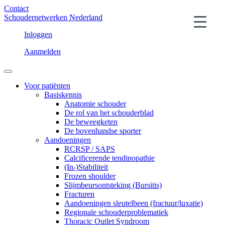
Contact
Schoudernetwerken Nederland
Inloggen
Aanmelden
Voor patiënten
Basiskennis
Anatomie schouder
De rol van het schouderblad
De beweegketen
De bovenhandse sporter
Aandoeningen
RCRSP / SAPS
Calcificerende tendinopathie
(In-)Stabiliteit
Frozen shoulder
Slijmbeursontsteking (Bursitis)
Fracturen
Aandoeningen sleutelbeen (fractuur/luxatie)
Regionale schouderproblematiek
Thoracic Outlet Syndroom