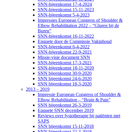
SNN-bijeenkomst 17-4-2024
SNN-bijeenkomst 15-11-2023
SNN-bijeenkomst 5-4-2023
Impressies European Congress of Shoulder &
Elbow Rehabilitation 2022 – “Gluren bij de
Buren”
SNN-bijeenkomst 16-11-2022
Enquete door de Commissie Vakinhoud
SNN-bijeenkomst 6-4-2022
SNN-bijeenkomst 22-9-2021
Missie-visie document SNN
SNN-bijeenkomst 17-3-2021
SNN-bijeenkomst 18-11-2020
SNN bijeenkomst 30-9-2020
SNN bijeenkomst 24-6-2020
SNN bijeenkomst 18-3-2020
2013 – 2019
Impressie European Congress of Shoulder &
Elbow Rehabilitation – “Brain & Pain”
SNN bijeenkomst 26-3-2019
Enquete SNN december 2019
Reviews over fysiotherapie bij patiënten met
SAPS
SNN bijeenkomst 15-11-2018
SNN bijeenkomst 22-3-2018