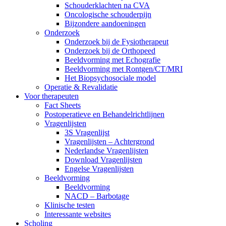
Schouderklachten na CVA
Oncologische schouderpijn
Bijzondere aandoeningen
Onderzoek
Onderzoek bij de Fysiotherapeut
Onderzoek bij de Orthopeed
Beeldvorming met Echografie
Beeldvorming met Rontgen/CT/MRI
Het Biopsychosociale model
Operatie & Revalidatie
Voor therapeuten
Fact Sheets
Postoperatieve en Behandelrichtlijnen
Vragenlijsten
3S Vragenlijst
Vragenlijsten – Achtergrond
Nederlandse Vragenlijsten
Download Vragenlijsten
Engelse Vragenlijsten
Beeldvorming
Beeldvorming
NACD – Barbotage
Klinische testen
Interessante websites
Scholing