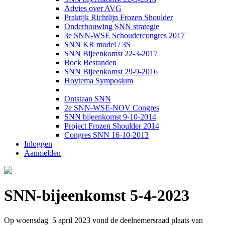
Advies over AVG
Praktijk Richtlijn Frozen Shoulder
Onderbouwing SNN strategie
3e SNN-WSE Schoudercongres 2017
SNN KR model / 3S
SNN Bijeenkomst 22-3-2017
Bock Bestanden
SNN Bijeenkomst 29-9-2016
Hoytema Symposium
Ontstaan SNN
2e SNN-WSE-NOV Congres
SNN bijeenkomst 9-10-2014
Project Frozen Shoulder 2014
Congres SNN 16-10-2013
Inloggen
Aanmelden
SNN-bijeenkomst 5-4-2023
Op woensdag 5 april 2023 vond de deelnemersraad plaats van