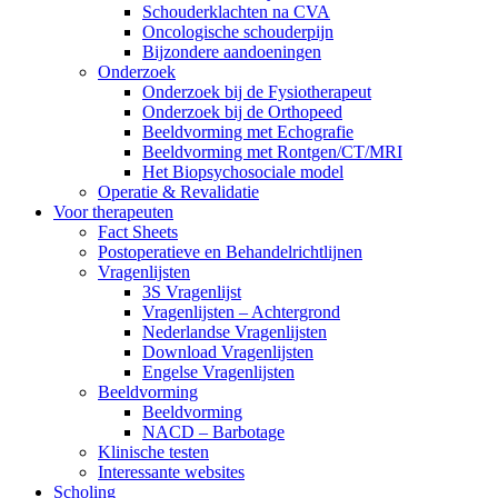
Schouderklachten na CVA
Oncologische schouderpijn
Bijzondere aandoeningen
Onderzoek
Onderzoek bij de Fysiotherapeut
Onderzoek bij de Orthopeed
Beeldvorming met Echografie
Beeldvorming met Rontgen/CT/MRI
Het Biopsychosociale model
Operatie & Revalidatie
Voor therapeuten
Fact Sheets
Postoperatieve en Behandelrichtlijnen
Vragenlijsten
3S Vragenlijst
Vragenlijsten – Achtergrond
Nederlandse Vragenlijsten
Download Vragenlijsten
Engelse Vragenlijsten
Beeldvorming
Beeldvorming
NACD – Barbotage
Klinische testen
Interessante websites
Scholing