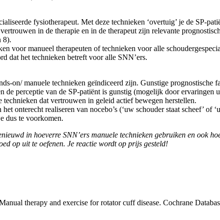
seerde fysiotherapeut. Met deze technieken ‘overtuig’ je de SP-patiënt
er vertrouwen in de therapie en in de therapeut zijn relevante prognost
 8).
en voor manueel therapeuten of technieken voor alle schoudergespecial
d dat het technieken betreft voor alle SNN’ers.
ands-on/ manuele technieken geïndiceerd zijn. Gunstige prognostische 
e perceptie van de SP-patiënt is gunstig (mogelijk door ervaringen uit h
technieken dat vertrouwen in geleid actief bewegen herstellen.
het onterecht realiseren van nocebo’s (‘uw schouder staat scheef’ of ‘u
 we dus te voorkomen.
jn benieuwd in hoeverre SNN’ers manuele technieken gebruiken en ook hoev
 op uit te oefenen. Je reactie wordt op prijs gesteld!
 Manual therapy and exercise for rotator cuff disease. Cochrane Datab