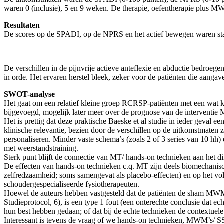
waren 0 (inclusie), 5 en 9 weken. De therapie, oefentherapie plus M
Resultaten
De scores op de SPADI, op de NPRS en het actief bewegen waren statist
De verschillen in de pijnvrije actieve anteflexie en abductie bedroe
in orde. Het ervaren herstel bleek, zeker voor de patiënten die aangave
SWOT-analyse
Het gaat om een relatief kleine groep RCRSP-patiënten met een wat kor
bijgevoegd, mogelijk later meer over de prognose van de interventie 
Het is prettig dat deze praktische Baeske et al studie in ieder geval een
klinische relevantie, bezien door de verschillen op de uitkomstmaten
personaliseren. Minder vaste schema’s (zoals 2 of 3 series van 10 hh)
met weerstandstraining.
Sterk punt blijft de connectie van MT/ hands-on technieken aan het dir
De effecten van hands-on technieken c.q. MT zijn deels biomechanisch
zelfredzaamheid; soms samengevat als placebo-effecten) en op het vo
schoudergespecialiseerde fysiotherapeuten.
Hoewel de auteurs hebben vastgesteld dat de patiënten de sham MWM/ 
Studieprotocol, 6), is een type 1 fout (een onterechte conclusie dat e
hun best hebben gedaan; of dat bij de echte technieken de contextuele
Interessant is tevens de vraag of we hands-on technieken, MWM’s/ SS