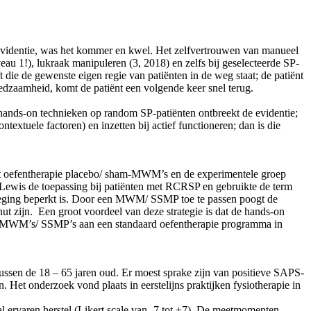
 evidentie, was het kommer en kwel. Het zelfvertrouwen van manueel
veau 1!), lukraak manipuleren (3, 2018) en zelfs bij geselecteerde SP-
ie de gewenste eigen regie van patiënten in de weg staat; de patiënt
redzaamheid, komt de patiënt een volgende keer snel terug.
nds-on technieken op random SP-patiënten ontbreekt de evidentie;
textuele factoren) en inzetten bij actief functioneren; dan is die
ast oefentherapie placebo/ sham-MWM’s en de experimentele groep
 Lewis de toepassing bij patiënten met RCRSP en gebruikte de term
eweging beperkt is. Door een MWM/ SSMP toe te passen poogt de
nut zijn. Een groot voordeel van deze strategie is dat de hands-on
van MWM’s/ SSMP’s aan een standaard oefentherapie programma in
tussen de 18 – 65 jaren oud. Er moest sprake zijn van positieve SAPS-
. Het onderzoek vond plaats in eerstelijns praktijken fysiotherapie in
l ervaren herstel (Likert scale van -7 tot +7). De meetmomenten