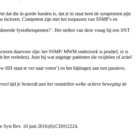
 dat die in goede handen is, dat je in staat bent de symptomen pijn
ische factoren. Competent zijn met het toepassen van SSMP’s en
iseerde fysiotherapeuten?’. Het stellen van deze vraag bij een SNT
factoren daarvoor zijn: het SSMP/ MWM onderzoek is positief, er is
et verleden). Juist bij wat angstige patiënten die twijfelen of actief
w HH staat te ver naar voren’) en het bijdragen aan een passieve,
eel tijd je besteedt aan het vaststellen welke actieve beweging de
ase Syst Rev. 10 juni 2016;(6):CD012224.