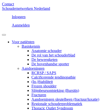
Contact
Schoudernetwerken Nederland
Inloggen
Aanmelden
Voor patiënten
Basiskennis
Anatomie schouder
De rol van het schouderblad
De beweegketen
De bovenhandse sporter
Aandoeningen
RCRSP / SAPS
Calcificerende tendinopathie
(In-)Stabiliteit
Frozen shoulder
Slijmbeursontsteking (Bursitis)
Fracturen
Aandoeningen sleutelbeen (fractuur/luxatie)
Regionale schouderproblematiek
Thoracic Outlet Syndroom