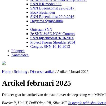
SNN KR model / 3S
SNN Bijeenkomst 22-3-2017
Bock Bestanden
SNN Bijeenkomst 29-9-2016
Hoytema Symposium
Ontstaan SNN
2e SNN-WSE-NOV Congres
SNN bijeenkomst 9-10-2014
Project Frozen Shoulder 2014
Congres SNN 16-10-2013
Inloggen
Aanmelden
Home
/
Scholing
/
Discussie artikel
/
Artikel februari 2025
Artikel februari 2025
Dit keer gaat het artikel van de maand over de toepassing van MWM
Baeske R, Hall T, Dall’Olmo RR, Silva MF.
In people with shoulder 