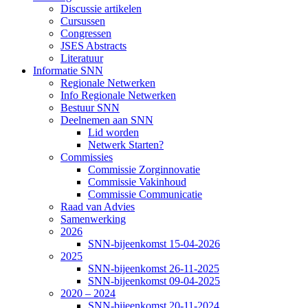
Discussie artikelen
Cursussen
Congressen
JSES Abstracts
Literatuur
Informatie SNN
Regionale Netwerken
Info Regionale Netwerken
Bestuur SNN
Deelnemen aan SNN
Lid worden
Netwerk Starten?
Commissies
Commissie Zorginnovatie
Commissie Vakinhoud
Commissie Communicatie
Raad van Advies
Samenwerking
2026
SNN-bijeenkomst 15-04-2026
2025
SNN-bijeenkomst 26-11-2025
SNN-bijeenkomst 09-04-2025
2020 – 2024
SNN-bijeenkomst 20-11-2024