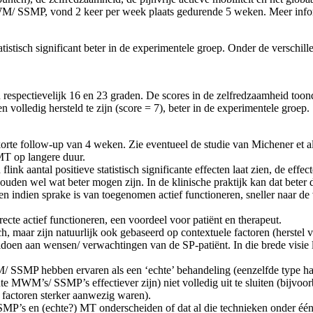
WM/ SSMP, vond 2 keer per week plaats gedurende 5 weken. Meer informa
isch significant beter in de experimentele groep. Onder de verschillen
gen respectievelijk 16 en 23 graden. De scores in de zelfredzaamheid t
n volledig hersteld te zijn (score = 7), beter in de experimentele groep.
te follow-up van 4 weken. Zie eventueel de studie van Michener et al (
MT op langere duur.
 flink aantal positieve statistisch significante effecten laat zien, de effe
 zouden wel wat beter mogen zijn. In de klinische praktijk kan dat bet
 en indien sprake is van toegenomen actief functioneren, sneller naar d
ecte actief functioneren, een voordeel voor patiënt en therapeut.
, maar zijn natuurlijk ook gebaseerd op contextuele factoren (herstel 
ldoen aan wensen/ verwachtingen van de SP-patiënt. In die brede visi
SSMP hebben ervaren als een ‘echte’ behandeling (eenzelfde type handv
chte MWM’s/ SSMP’s effectiever zijn) niet volledig uit te sluiten (bijvo
 factoren sterker aanwezig waren).
MP’s en (echte?) MT onderscheiden of dat al die technieken onder één 