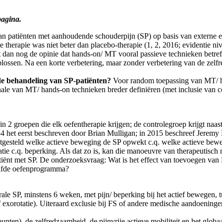
pagina.
van patiënten met aanhoudende schouderpijn (SP) op basis van externe
e therapie was niet beter dan placebo-therapie (1, 2, 2016; evidentie ni
an nog de opinie dat hands-on/ MT vooral passieve technieken betreft d
plossen. Na een korte verbetering, maar zonder verbetering van de zelf
e behandeling van SP-patiënten?
Voor random toepassing van MT/ ha
onale van MT/ hands-on technieken breder definiëren (met inclusie van con
 2 groepen die elk oefentherapie krijgen; de controlegroep krijgt na
4 het eerst beschreven door Brian Mulligan; in 2015 beschreef Jeremy
astgesteld welke actieve beweging de SP opwekt c.q. welke actieve b
atie c.q. beperking. Als dat zo is, kan die manoeuvre van therapeutisch 
 patiënt met SP. De onderzoeksvraag: Wat is het effect van toevoegen 
lfde oefenprogramma?
ale SP, minstens 6 weken, met pijn/ beperking bij het actief bewegen, 
of exorotatie). Uiteraard exclusie bij FS of andere medische aandoeningen
n), de zelfredzaamheid, de pijnvrije actieve mobiliteit en het globaa