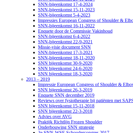
SNN-bijeenkomst 17-4-2024
SNN-bijeenkomst 15-11-2023
SNN-bijeenkomst 5-4-2023
Impressies European Congress of Shoulder & Elbo
SNN-bijeenkomst 16-11-2022
Enquete door de Commissie Vakinhoud
SNN-bijeenkomst 6-4-2022
SNN-bijeenkomst 22-9-2021
Missie-visie document SNN
SNN-bijeenkomst 17-3-2021
SNN-bijeenkomst 18-11-2020
SNN bijeenkomst 30-9-2020
SNN bijeenkomst 24-6-2020
SNN bijeenkomst 18-3-2020
2013 – 2019
Impressie European Congress of Shoulder & Elbow
SNN bijeenkomst 26-3-2019
Enquete SNN december 2019
Reviews over fysiotherapie bij patiënten met SAP
SNN bijeenkomst 15-11-2018
SNN bijeenkomst 22-3-2018
Advies over AVG
Praktijk Richtlijn Frozen Shoulder
Onderbouwing SNN strategie
3e SNN-WSE Schoudercongres 2017