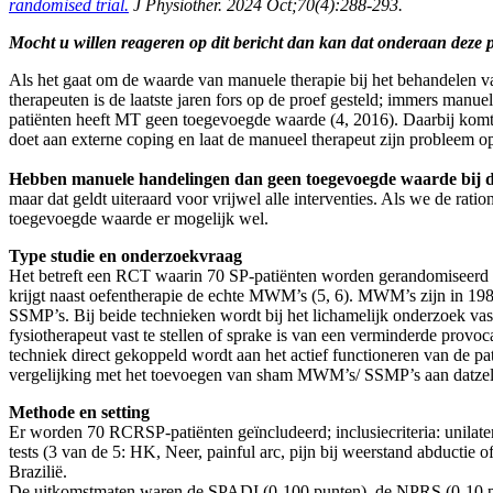
randomised trial.
J Physiother. 2024 Oct;70(4):288-293.
Mocht u willen reageren op dit bericht dan kan dat onderaan deze 
Als het gaat om de waarde van manuele therapie bij het behandelen 
therapeuten is de laatste jaren fors op de proef gesteld; immers manuel
patiënten heeft MT geen toegevoegde waarde (4, 2016). Daarbij komt d
doet aan externe coping en laat de manueel therapeut zijn probleem o
Hebben manuele handelingen dan geen toegevoegde waarde bij d
maar dat geldt uiteraard voor vrijwel alle interventies. Als we de rati
toegevoegde waarde er mogelijk wel.
Type studie en onderzoekvraag
Het betreft een RCT waarin 70 SP-patiënten worden gerandomiseerd in
krijgt naast oefentherapie de echte MWM’s (5, 6). MWM’s zijn in 198
SSMP’s. Bij beide technieken wordt bij het lichamelijk onderzoek v
fysiotherapeut vast te stellen of sprake is van een verminderde provoc
techniek direct gekoppeld wordt aan het actief functioneren van de
vergelijking met het toevoegen van sham MWM’s/ SSMP’s aan datze
Methode en setting
Er worden 70 RCRSP-patiënten geïncludeerd; inclusiecriteria: unilater
tests (3 van de 5: HK, Neer, painful arc, pijn bij weerstand abductie 
Brazilië.
De uitkomstmaten waren de SPADI (0-100 punten), de NPRS (0-10 punte