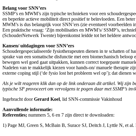
Belang voor SNN’ers
SSMP’s en MWM’s zijn typische technieken voor een schoudergespeciali
en beperkte actieve mobiliteit direct positief te beïnvloeden. Een bet
MWM’s is dus belangrijk voor SNN’ers (zie eventueel voorbeelden in
Een praktische vraag: ‘Zijn mobilisaties en MWM’s/ SSMP’s, techniek
(SchouderNetwerk Twente) bijeenkomst leidde tot het heldere antwoor
Kansen/ uitdagingen voor SNN’ers
Schoudergespecialiseerde fysiotherapeuten dienen in te schatten of h
sprake van een somatische disfunctie met een biomechanisch beloop en d
bewegen wel goed gaat uitpakken, kunnen correct toegepaste manuele 
Nadelen van te makkelijk kiezen voor hands-on/ manuele therapie zijn 
externe coping stijl (‘de fysio lost het probleem wel op’); dat dienen
Als je wilt reageren klik dan op de link onderaan dit artikel. Wij zi
typische SP provoceert om vervolgens te pogen daar met SSMP’s invloed
Ingebracht door
Gerard Koel
, lid SNN-commissie Vakinhoud
Aanvullende informatie:
Referenties;
nummers 5, 6 en 7 zijn direct te downloaden:
1) Page MJ, Green S, McBain B, Surace SJ, Deitch J, Lyttle N, et al.