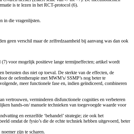
tie is te lezen in het RCT-protocol (6).
 in die vragenlijsten.
oonden geen verschil maar de zelfredzaamheid bij aanvang was dan ook
7) voor mogelijk positieve lange termijneffecten; artikel wordt
cten berusten dus niet op toeval. De sterkte van de effecten, de
er door de oefentherapie met MWM’s/ SSMP’s nog beter te
e volgende, meer functionele fase en, indien geïndiceerd, combineren
van vertrouwen, verminderen disfunctionele cognities en verbeteren
e lijken hands-on/ manuele technieken van toegevoegde waarde voor
atting en eenzelfde ‘behandel’ strategie; zie ook het
orbeeld omdat de fysio’s die de echte techniek hebben uitgevoerd, beter
noemer zijn te scharen.