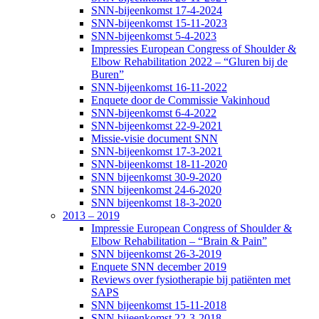
SNN-bijeenkomst 17-4-2024
SNN-bijeenkomst 15-11-2023
SNN-bijeenkomst 5-4-2023
Impressies European Congress of Shoulder &
Elbow Rehabilitation 2022 – “Gluren bij de
Buren”
SNN-bijeenkomst 16-11-2022
Enquete door de Commissie Vakinhoud
SNN-bijeenkomst 6-4-2022
SNN-bijeenkomst 22-9-2021
Missie-visie document SNN
SNN-bijeenkomst 17-3-2021
SNN-bijeenkomst 18-11-2020
SNN bijeenkomst 30-9-2020
SNN bijeenkomst 24-6-2020
SNN bijeenkomst 18-3-2020
2013 – 2019
Impressie European Congress of Shoulder &
Elbow Rehabilitation – “Brain & Pain”
SNN bijeenkomst 26-3-2019
Enquete SNN december 2019
Reviews over fysiotherapie bij patiënten met
SAPS
SNN bijeenkomst 15-11-2018
SNN bijeenkomst 22-3-2018