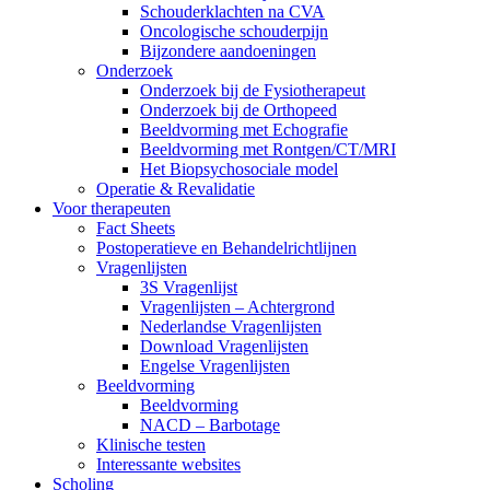
Schouderklachten na CVA
Oncologische schouderpijn
Bijzondere aandoeningen
Onderzoek
Onderzoek bij de Fysiotherapeut
Onderzoek bij de Orthopeed
Beeldvorming met Echografie
Beeldvorming met Rontgen/CT/MRI
Het Biopsychosociale model
Operatie & Revalidatie
Voor therapeuten
Fact Sheets
Postoperatieve en Behandelrichtlijnen
Vragenlijsten
3S Vragenlijst
Vragenlijsten – Achtergrond
Nederlandse Vragenlijsten
Download Vragenlijsten
Engelse Vragenlijsten
Beeldvorming
Beeldvorming
NACD – Barbotage
Klinische testen
Interessante websites
Scholing