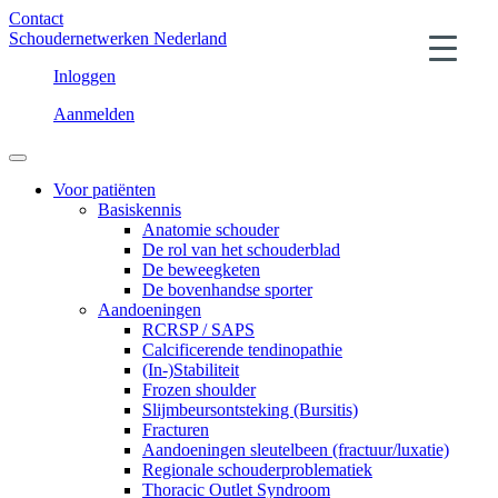
Contact
Schoudernetwerken Nederland
Inloggen
Aanmelden
Voor patiënten
Basiskennis
Anatomie schouder
De rol van het schouderblad
De beweegketen
De bovenhandse sporter
Aandoeningen
RCRSP / SAPS
Calcificerende tendinopathie
(In-)Stabiliteit
Frozen shoulder
Slijmbeursontsteking (Bursitis)
Fracturen
Aandoeningen sleutelbeen (fractuur/luxatie)
Regionale schouderproblematiek
Thoracic Outlet Syndroom