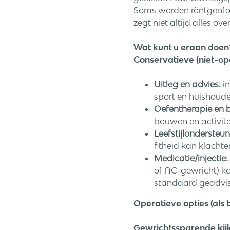
Soms worden röntgenfot
zegt niet altijd alles o
Wat kunt u eraan doen
Conservatieve (niet-op
Uitleg en advies:
in
sport en huishoude
Oefentherapie en 
bouwen en activite
Leefstijlondersteun
fitheid kan klachte
Medicatie/injectie:
of AC-gewricht) ka
standaard geadvis
Operatieve opties (als
Gewrichtssparende kij