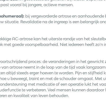
past vooral bij jongere, actieve mensen.
nohumeraal):
bij vergevorderde artrose en aanhoudende 
 situatie. Revalidatie na de ingreep is een belangrijk on
kkige AC-artrose kan het uiterste randje van het sleutelb
k met goede voorspelbaarheid. Niet iedereen heeft zo’n i
voortschrijdend proces: de veranderingen in het gewricht 
van artrose neemt in de loop van de tijd vaak langzaam 
ten altijd steeds erger hoeven te worden. Pijn en stijfheid
oe u beweegt, traint en met de schouder omgaat. Met uit
s ondersteuning met medicatie of een operatie lukt het va
uderfunctie te verbeteren. Veel mensen kunnen daardoor 
voeren en kwaliteit van leven behouden.