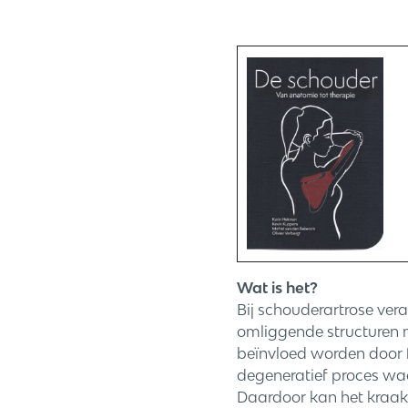
Wat is het?
Bij schouderartrose ver
omliggende structuren m
beïnvloed worden door f
degeneratief proces waa
Daardoor kan het kraakb