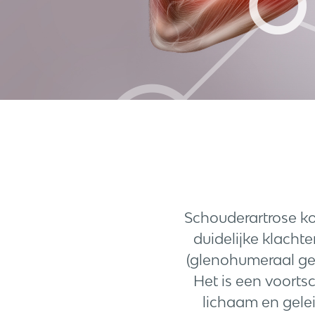
Schouderartrose ko
duidelijke klacht
(glenohumeraal ge
Het is een voort
lichaam en gelei