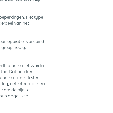
beperkingen. Het type
derdeel van het
een operatief verkleind
ngreep nodig.
zelf kunnen niet worden
toe. Dat betekent
 kunnen namelijk sterk
leg, oefentherapie, een
ak om de pijn te
hun dagelijkse