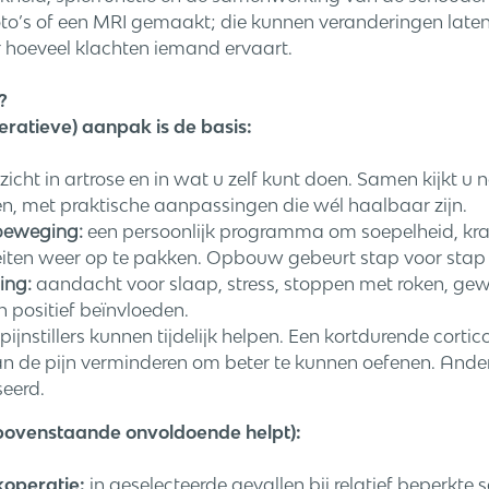
o’s of een MRI gemaakt; die kunnen veranderingen laten
ver hoeveel klachten iemand ervaart.
?
eratieve) aanpak is de basis:
zicht in artrose en in wat u zelf kunt doen. Samen kijkt u 
n, met praktische aanpassingen die wél haalbaar zijn.
beweging:
een persoonlijk programma om soepelheid, krac
iten weer op te pakken. Opbouw gebeurt stap voor stap 
ing:
aandacht voor slaap, stress, stoppen met roken, ge
n positief beïnvloeden.
pijnstillers kunnen tijdelijk helpen. Een kortdurende cortico
n de pijn verminderen om beter te kunnen oefenen. Andere
eerd.
 bovenstaande onvoldoende helpt):
koperatie:
in geselecteerde gevallen bij relatief beperkte s