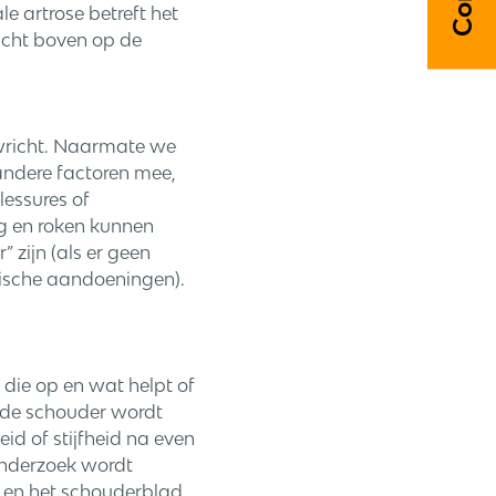
 artrose betreft het
icht boven op de
wricht. Naarmate we
andere factoren mee,
lessures of
ng en roken kunnen
 zijn (als er geen
atische aandoeningen).
 die op en wat helpt of
n de schouder wordt
id of stijfheid na even
onderzoek wordt
 en het schouderblad.