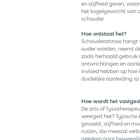
en stijfheid geven, waa
het kogelgewricht van d
schouder.
Hoe ontstaat het?
Schouderartrose hangt 
ouder worden, neemt de 
zoals herhaald gebruik 
ontwrichtingen en aanle
invloed hebben op hoe kl
duidelijke aanleiding is
Hoe wordt het vastges
De arts of fysiotherapeu
verergert het? Typische 
gevoeld, stijfheid en m
rusten, die meestal ver
gekeken naar beweeglij