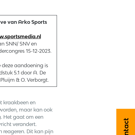
ave van Arko Sports
.sportsmedia.nl
van SNN/ SNV en
dercongres 15-12-2023.
e deze aandoening is
stuk 5.1 door A. De
 Pluijm & O. Verborgt.
et kraakbeen en
r worden, maar kan ook
g. Het gaat om een
Contact
icht verandert.
reageren. Dit kan pijn