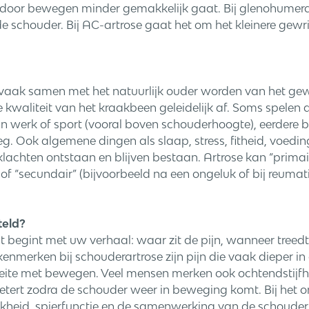
rdoor bewegen minder gemakkelijk gaat. Bij glenohumerale
e schouder. Bij AC-artrose gaat het om het kleinere gewr
vaak samen met het natuurlijk ouder worden van het ge
kwaliteit van het kraakbeen geleidelijk af. Soms spelen 
in werk of sport (vooral boven schouderhoogte), eerdere b
g. Ook algemene dingen als slaap, stress, fitheid, voedi
achten ontstaan en blijven bestaan. Artrose kan “primair”
) of “secundair” (bijvoorbeeld na een ongeluk of bij reum
teld?
t begint met uw verhaal: waar zit de pijn, wanneer treedt
kenmerken bij schouderartrose zijn pijn die vaak dieper i
oeite met bewegen. Veel mensen merken ook ochtendstijfhe
betert zodra de schouder weer in beweging komt. Bij het 
kheid, spierfunctie en de samenwerking van de schouder