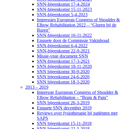
SNN-bijeenkomst 17-4-2024
SNN-bijeenkomst 15-11-2023
SNN-bijeenkomst 5-4-2023
Impressies European Congress of Shoulder &
Elbow Rehabilitation 2022 – “Gluren bij de
Buren”
SNN-bijeenkomst 16-11-2022
Enquete door de Commissie Vakinhoud
SNN-bijeenkomst 6-4-2022
SNN-bijeenkomst 22-9-2021
Missie-visie document SNN
SNN-bijeenkomst 17-3-2021
SNN-bijeenkomst 18-11-2020
SNN bijeenkomst 30-9-2020
SNN bijeenkomst 24-6-2020
SNN bijeenkomst 18-3-2020
2013 – 2019
Impressie European Congress of Shoulder &
Elbow Rehabilitation – “Brain & Pain”
SNN bijeenkomst 26-3-2019
Enquete SNN december 2019
Reviews over fysiotherapie bij patiënten met
SAPS
SNN bijeenkomst 15-11-2018
SNN bijeenkomst 22-3-2018