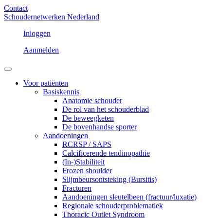
Contact
Schoudernetwerken Nederland
Inloggen
Aanmelden
Voor patiënten
Basiskennis
Anatomie schouder
De rol van het schouderblad
De beweegketen
De bovenhandse sporter
Aandoeningen
RCRSP / SAPS
Calcificerende tendinopathie
(In-)Stabiliteit
Frozen shoulder
Slijmbeursontsteking (Bursitis)
Fracturen
Aandoeningen sleutelbeen (fractuur/luxatie)
Regionale schouderproblematiek
Thoracic Outlet Syndroom