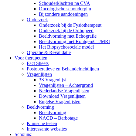
Schouderklachten na CVA
Oncologische schouderpijn
Bijzondere aandoeningen
Onderzoek
Onderzoek bij de Fysiotherapeut
Onderzoek bij de Orthopeed
Beeldvorming met Echografie
Beeldvorming met Rontgen/CT/MRI
Het Biopsychosociale model
Operatie & Revalidatie
Voor therapeuten
Fact Sheets
Postoperatieve en Behandelrichtlijnen
Vragenlijsten
3S Vragenlijst
Vragenlijsten – Achtergrond
Nederlandse Vragenlijsten
Download Vragenlijsten
Engelse Vragenlijsten
Beeldvorming
Beeldvorming
NACD – Barbotage
Klinische testen
Interessante websites
Scholing