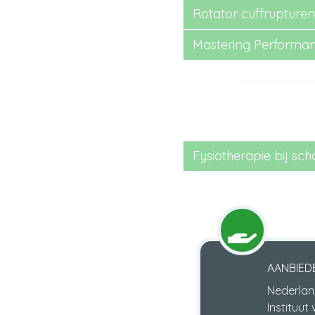
Rotator cuffrupturen
Mastering Performanc
Fysiotherapie bij sc
AANBIED
Nederlan
Instituut