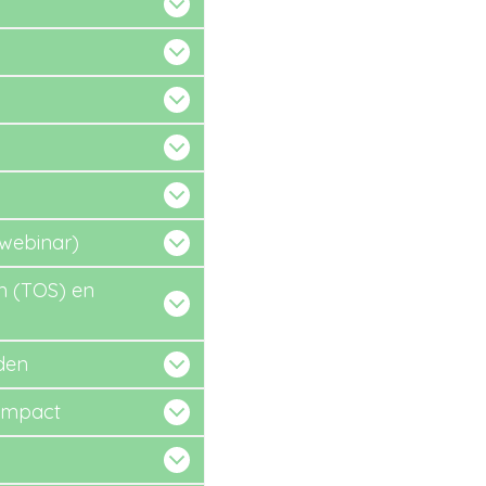
(webinar)
m (TOS) en
den
 impact