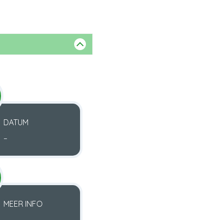
DATUM
–
MEER INFO
–