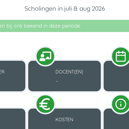
Scholingen in juli & aug 2026
n bij ons bekend in deze periode
ER
DOCENT(EN)
–
KOSTEN
–