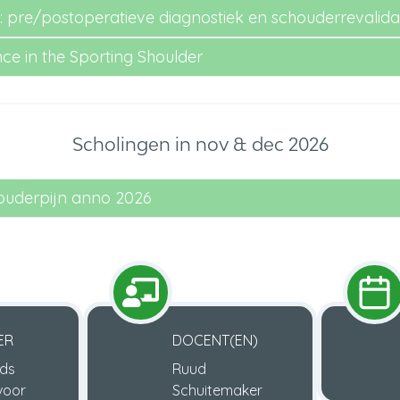
: pre/postoperatieve diagnostiek en schouderrevalida
e in the Sporting Shoulder
Scholingen in nov & dec 2026
houderpijn anno 2026
ER
DOCENT(EN)
ds
Ruud
 voor
Schuitemaker