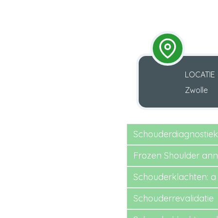
LOCATIE
Zwolle
Schouderdiagnostiek
Frozen Shoulder an
Schouderklachten: a 
Schouderrevalidatie