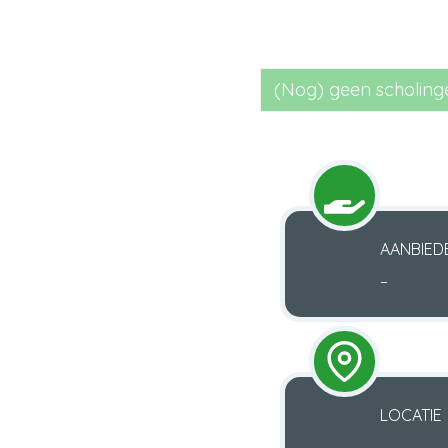
(Nog) geen scholinge
AANBIED
–
LOCATIE
–