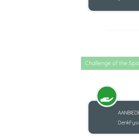
Challenge of the Spo
AANBIED
DenkFysi