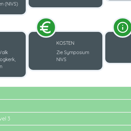
en (NIVS)
KOSTEN
Valk
Zie Symposium
ogkerk,
NIVS
n
el 3