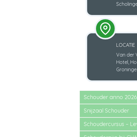
Scholing
LOCATIE
Van der 
Hotel, Ho
Groninge
Schouder anno 2026
Snijzaal Schouder
Schoudercursus – Lev