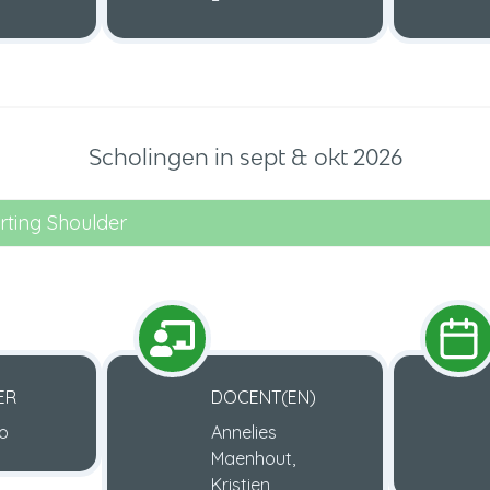
Scholingen in sept & okt 2026
rting Shoulder
ER
DOCENT(EN)
o
Annelies
Maenhout,
Kristien