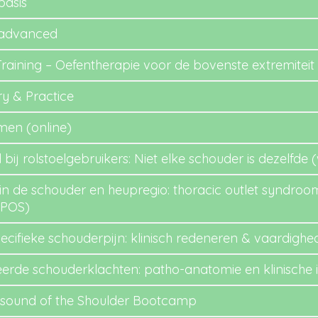
basis
 advanced
aining – Oefentherapie voor de bovenste extremiteit
y & Practice
en (online)
ij rolstoelgebruikers: Niet elke schouder is dezelfde 
n de schouder en heupregio: thoracic outlet syndroo
(POS)
ecifieke schouderpijn: klinisch redeneren & vaardighe
eerde schouderklachten: patho-anatomie en klinische
sound of the Shoulder Bootcamp