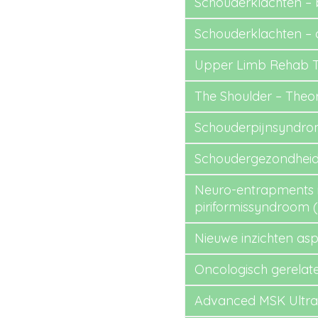
Schouderklachten – 
Schouderklachten –
Upper Limb Rehab Tr
The Shoulder – Theor
Schouderpijnsyndrom
Schoudergezondheid b
Neuro-entrapments i
piriformissyndroom 
Nieuwe inzichten asp
Oncologisch gerelat
Advanced MSK Ultra