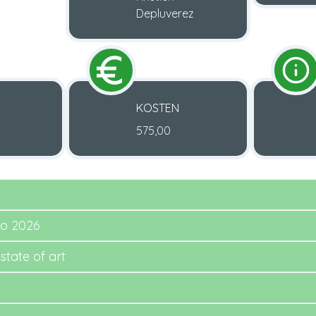
Depluverez
KOSTEN
575,00
no 2026
state of art