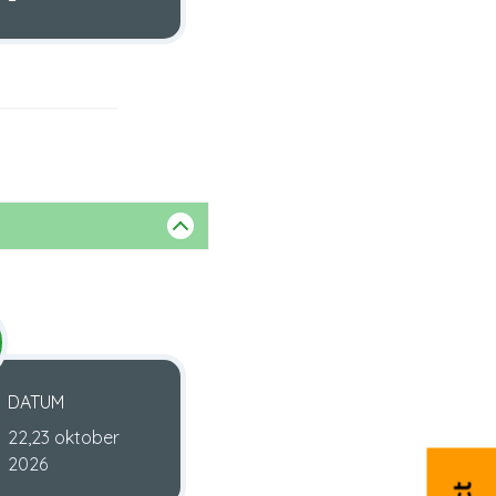
DATUM
22,23 oktober
2026