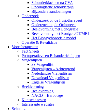
Schouderklachten na CVA
Oncologische schouderpijn
Bijzondere aandoeningen
Onderzoek
Onderzoek bij de Fysiotherapeut
Onderzoek bij de Orthopeed
Beeldvorming met Echografie
Beeldvorming met Rontgen/CT/MRI
Het Biopsychosociale model
Operatie & Revalidatie
Voor therapeuten
Fact Sheets
Postoperatieve en Behandelrichtlijnen
Vragenlijsten
3S Vragenlijst
Vragenlijsten – Achtergrond
Nederlandse Vragenlijsten
Download Vragenlijsten
Engelse Vragenlijsten
Beeldvorming
Beeldvorming
NACD – Barbotage
Klinische testen
Interessante websites
Scholing