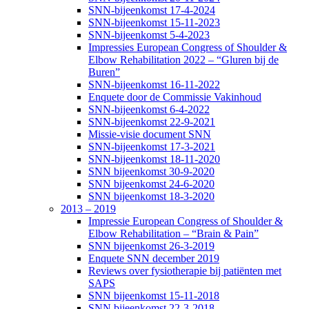
SNN-bijeenkomst 17-4-2024
SNN-bijeenkomst 15-11-2023
SNN-bijeenkomst 5-4-2023
Impressies European Congress of Shoulder &
Elbow Rehabilitation 2022 – “Gluren bij de
Buren”
SNN-bijeenkomst 16-11-2022
Enquete door de Commissie Vakinhoud
SNN-bijeenkomst 6-4-2022
SNN-bijeenkomst 22-9-2021
Missie-visie document SNN
SNN-bijeenkomst 17-3-2021
SNN-bijeenkomst 18-11-2020
SNN bijeenkomst 30-9-2020
SNN bijeenkomst 24-6-2020
SNN bijeenkomst 18-3-2020
2013 – 2019
Impressie European Congress of Shoulder &
Elbow Rehabilitation – “Brain & Pain”
SNN bijeenkomst 26-3-2019
Enquete SNN december 2019
Reviews over fysiotherapie bij patiënten met
SAPS
SNN bijeenkomst 15-11-2018
SNN bijeenkomst 22-3-2018