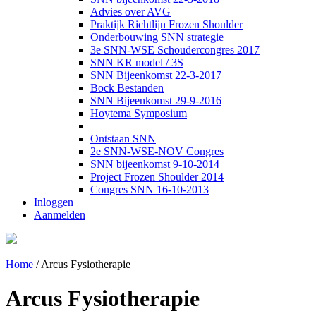
Advies over AVG
Praktijk Richtlijn Frozen Shoulder
Onderbouwing SNN strategie
3e SNN-WSE Schoudercongres 2017
SNN KR model / 3S
SNN Bijeenkomst 22-3-2017
Bock Bestanden
SNN Bijeenkomst 29-9-2016
Hoytema Symposium
Ontstaan SNN
2e SNN-WSE-NOV Congres
SNN bijeenkomst 9-10-2014
Project Frozen Shoulder 2014
Congres SNN 16-10-2013
Inloggen
Aanmelden
Home
/
Arcus Fysiotherapie
Arcus Fysiotherapie