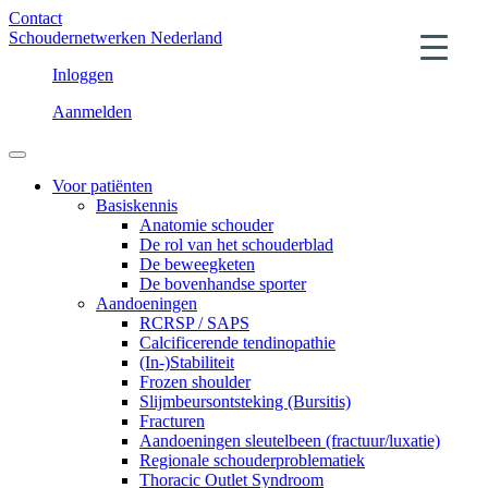
Contact
Schoudernetwerken Nederland
Inloggen
Aanmelden
Voor patiënten
Basiskennis
Anatomie schouder
De rol van het schouderblad
De beweegketen
De bovenhandse sporter
Aandoeningen
RCRSP / SAPS
Calcificerende tendinopathie
(In-)Stabiliteit
Frozen shoulder
Slijmbeursontsteking (Bursitis)
Fracturen
Aandoeningen sleutelbeen (fractuur/luxatie)
Regionale schouderproblematiek
Thoracic Outlet Syndroom