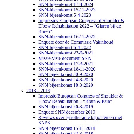
SNN-bijeenkomst 17-4-2024
SNN-bijeenkomst 15-11-2023
SNN-bijeenkomst 5-4-2023
Impressies European Congress of Shoulder &
Elbow Rehabilitation 2022 – “Gluren bij de
Buren”
SNN-bijeenkomst 16-11-2022
Enquete door de Commissie Vakinhoud
SNN-bijeenkomst 6-4-2022
SNN-bijeenkomst 22-9-2021
Missie-visie document SNN
SNN-bijeenkomst 17-3-2021
SNN-bijeenkomst 18-11-2020
SNN bijeenkomst 30-9-2020
SNN bijeenkomst 24-6-2020
SNN bijeenkomst 18-3-2020
2013 – 2019
Impressie European Congress of Shoulder &
Elbow Rehabilitation – “Brain & Pain”
SNN bijeenkomst 26-3-2019
Enquete SNN december 2019
Reviews over fysiotherapie bij patiënten met
SAPS
SNN bijeenkomst 15-11-2018
SNN bijeenkomst 22-3-2018