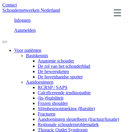
Contact
Schoudernetwerken Nederland
Inloggen
Aanmelden
Voor patiënten
Basiskennis
Anatomie schouder
De rol van het schouderblad
De beweegketen
De bovenhandse sporter
Aandoeningen
RCRSP / SAPS
Calcificerende tendinopathie
(In-)Stabiliteit
Frozen shoulder
Slijmbeursontsteking (Bursitis)
Fracturen
Aandoeningen sleutelbeen (fractuur/luxatie)
Regionale schouderproblematiek
Thoracic Outlet Syndroom