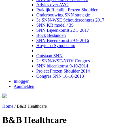
Advies over AVG
Praktijk Richtlijn Frozen Shoulder
Onderbouwing SNN strategie
3e SNN-WSE Schoudercongres 2017
SNN KR model / 3S
SNN Bijeenkomst 22-3-2017
Bock Bestanden
SNN Bijeenkomst 29-9-2016
Hoytema Symposium
Ontstaan SNN
2e SNN-WSE-NOV Congres
SNN bijeenkomst 9-10-2014
Project Frozen Shoulder 2014
Congres SNN 16-10-2013
Inloggen
Aanmelden
Home
/
B&B Healthcare
B&B Healthcare