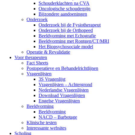
Schouderklachten na CVA
Oncologische schouderpijn
Bijzondere aandoeningen
Onderzoek
Onderzoek bij de Fysiotherapeut
Onderzoek bij de Orthopeed
Beeldvorming met Echografie
Beeldvorming met Rontgen/CT/MRI
Het Biopsychosociale model
Operatie & Revalidatie
Voor therapeuten
Fact Sheets
Postoperatieve en Behandelrichtlijnen
Vragenlijsten
3S Vragenlijst
Vragenlijsten – Achtergrond
Nederlandse Vragenlijsten
Download Vragenlijsten
Engelse Vragenlijsten
Beeldvorming
Beeldvorming
NACD – Barbotage
Klinische testen
Interessante websites
Scholing