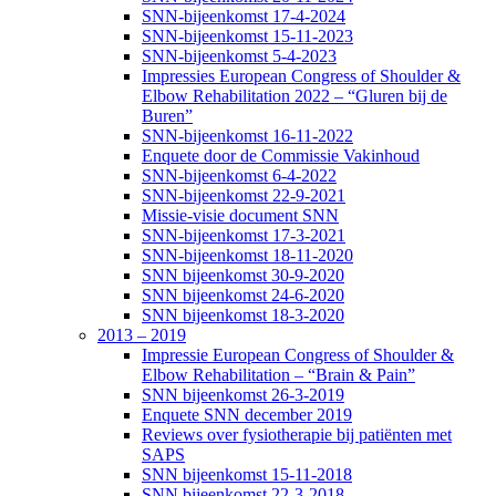
SNN-bijeenkomst 17-4-2024
SNN-bijeenkomst 15-11-2023
SNN-bijeenkomst 5-4-2023
Impressies European Congress of Shoulder &
Elbow Rehabilitation 2022 – “Gluren bij de
Buren”
SNN-bijeenkomst 16-11-2022
Enquete door de Commissie Vakinhoud
SNN-bijeenkomst 6-4-2022
SNN-bijeenkomst 22-9-2021
Missie-visie document SNN
SNN-bijeenkomst 17-3-2021
SNN-bijeenkomst 18-11-2020
SNN bijeenkomst 30-9-2020
SNN bijeenkomst 24-6-2020
SNN bijeenkomst 18-3-2020
2013 – 2019
Impressie European Congress of Shoulder &
Elbow Rehabilitation – “Brain & Pain”
SNN bijeenkomst 26-3-2019
Enquete SNN december 2019
Reviews over fysiotherapie bij patiënten met
SAPS
SNN bijeenkomst 15-11-2018
SNN bijeenkomst 22-3-2018