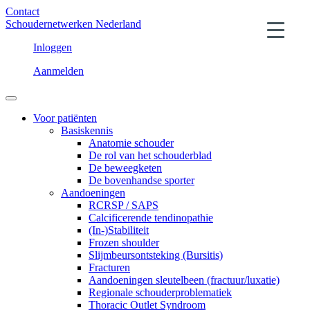
Contact
Schoudernetwerken Nederland
Inloggen
Aanmelden
Voor patiënten
Basiskennis
Anatomie schouder
De rol van het schouderblad
De beweegketen
De bovenhandse sporter
Aandoeningen
RCRSP / SAPS
Calcificerende tendinopathie
(In-)Stabiliteit
Frozen shoulder
Slijmbeursontsteking (Bursitis)
Fracturen
Aandoeningen sleutelbeen (fractuur/luxatie)
Regionale schouderproblematiek
Thoracic Outlet Syndroom