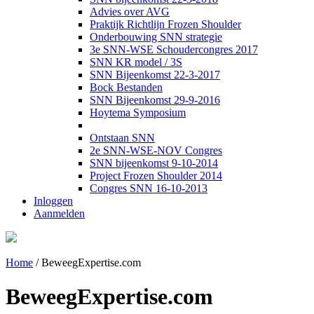
Advies over AVG
Praktijk Richtlijn Frozen Shoulder
Onderbouwing SNN strategie
3e SNN-WSE Schoudercongres 2017
SNN KR model / 3S
SNN Bijeenkomst 22-3-2017
Bock Bestanden
SNN Bijeenkomst 29-9-2016
Hoytema Symposium
Ontstaan SNN
2e SNN-WSE-NOV Congres
SNN bijeenkomst 9-10-2014
Project Frozen Shoulder 2014
Congres SNN 16-10-2013
Inloggen
Aanmelden
Home
/
BeweegExpertise.com
BeweegExpertise.com