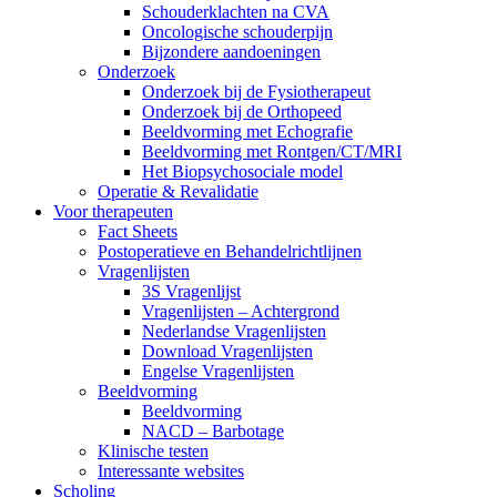
Schouderklachten na CVA
Oncologische schouderpijn
Bijzondere aandoeningen
Onderzoek
Onderzoek bij de Fysiotherapeut
Onderzoek bij de Orthopeed
Beeldvorming met Echografie
Beeldvorming met Rontgen/CT/MRI
Het Biopsychosociale model
Operatie & Revalidatie
Voor therapeuten
Fact Sheets
Postoperatieve en Behandelrichtlijnen
Vragenlijsten
3S Vragenlijst
Vragenlijsten – Achtergrond
Nederlandse Vragenlijsten
Download Vragenlijsten
Engelse Vragenlijsten
Beeldvorming
Beeldvorming
NACD – Barbotage
Klinische testen
Interessante websites
Scholing