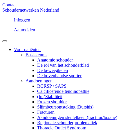
Contact
Schoudernetwerken Nederland
Inloggen
Aanmelden
Voor patiënten
Basiskennis
Anatomie schouder
De rol van het schouderblad
De beweegketen
De bovenhandse sporter
Aandoeningen
RCRSP / SAPS
Calcificerende tendinopathie
(In-)Stabiliteit
Frozen shoulder
Slijmbeursontsteking (Bursitis)
Fracturen
Aandoeningen sleutelbeen (fractuur/luxatie)
Regionale schouderproblematiek
Thoracic Outlet Syndroom