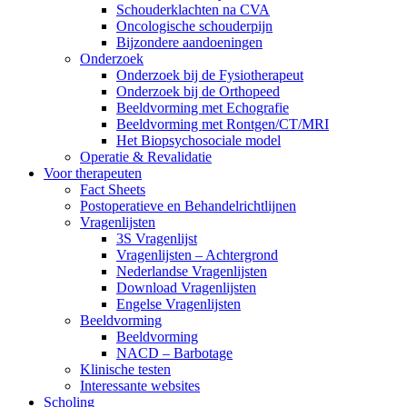
Schouderklachten na CVA
Oncologische schouderpijn
Bijzondere aandoeningen
Onderzoek
Onderzoek bij de Fysiotherapeut
Onderzoek bij de Orthopeed
Beeldvorming met Echografie
Beeldvorming met Rontgen/CT/MRI
Het Biopsychosociale model
Operatie & Revalidatie
Voor therapeuten
Fact Sheets
Postoperatieve en Behandelrichtlijnen
Vragenlijsten
3S Vragenlijst
Vragenlijsten – Achtergrond
Nederlandse Vragenlijsten
Download Vragenlijsten
Engelse Vragenlijsten
Beeldvorming
Beeldvorming
NACD – Barbotage
Klinische testen
Interessante websites
Scholing