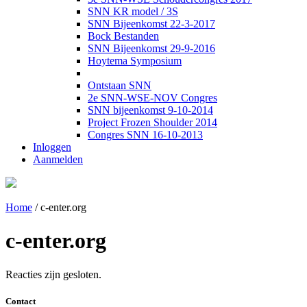
SNN KR model / 3S
SNN Bijeenkomst 22-3-2017
Bock Bestanden
SNN Bijeenkomst 29-9-2016
Hoytema Symposium
Ontstaan SNN
2e SNN-WSE-NOV Congres
SNN bijeenkomst 9-10-2014
Project Frozen Shoulder 2014
Congres SNN 16-10-2013
Inloggen
Aanmelden
Home
/
c-enter.org
c-enter.org
Reacties zijn gesloten.
Contact