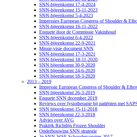
SNN-bijeenkomst 17-4-2024
SNN-bijeenkomst 15-11-2023
SNN-bijeenkomst 5-4-2023
Impressies European Congress of Shoulder & Elbo
SNN-bijeenkomst 16-11-2022
Enquete door de Commissie Vakinhoud
SNN-bijeenkomst 6-4-2022
SNN-bijeenkomst 22-9-2021
Missie-visie document SNN
SNN-bijeenkomst 17-3-2021
SNN-bijeenkomst 18-11-2020
SNN bijeenkomst 30-9-2020
SNN bijeenkomst 24-6-2020
SNN bijeenkomst 18-3-2020
2013 – 2019
Impressie European Congress of Shoulder & Elbow
SNN bijeenkomst 26-3-2019
Enquete SNN december 2019
Reviews over fysiotherapie bij patiënten met SAP
SNN bijeenkomst 15-11-2018
SNN bijeenkomst 22-3-2018
Advies over AVG
Praktijk Richtlijn Frozen Shoulder
Onderbouwing SNN strategie
3e SNN-WSE Schoudercongres 2017