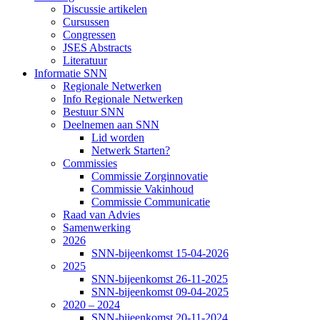
Discussie artikelen
Cursussen
Congressen
JSES Abstracts
Literatuur
Informatie SNN
Regionale Netwerken
Info Regionale Netwerken
Bestuur SNN
Deelnemen aan SNN
Lid worden
Netwerk Starten?
Commissies
Commissie Zorginnovatie
Commissie Vakinhoud
Commissie Communicatie
Raad van Advies
Samenwerking
2026
SNN-bijeenkomst 15-04-2026
2025
SNN-bijeenkomst 26-11-2025
SNN-bijeenkomst 09-04-2025
2020 – 2024
SNN-bijeenkomst 20-11-2024