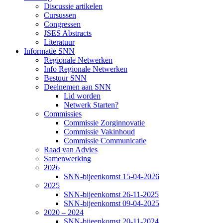
Discussie artikelen
Cursussen
Congressen
JSES Abstracts
Literatuur
Informatie SNN
Regionale Netwerken
Info Regionale Netwerken
Bestuur SNN
Deelnemen aan SNN
Lid worden
Netwerk Starten?
Commissies
Commissie Zorginnovatie
Commissie Vakinhoud
Commissie Communicatie
Raad van Advies
Samenwerking
2026
SNN-bijeenkomst 15-04-2026
2025
SNN-bijeenkomst 26-11-2025
SNN-bijeenkomst 09-04-2025
2020 – 2024
SNN-bijeenkomst 20-11-2024