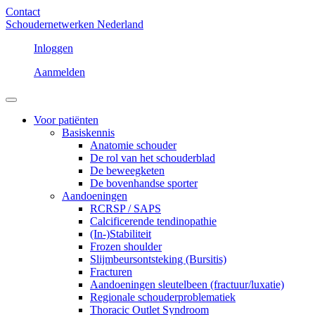
Contact
Schoudernetwerken Nederland
Inloggen
Aanmelden
Voor patiënten
Basiskennis
Anatomie schouder
De rol van het schouderblad
De beweegketen
De bovenhandse sporter
Aandoeningen
RCRSP / SAPS
Calcificerende tendinopathie
(In-)Stabiliteit
Frozen shoulder
Slijmbeursontsteking (Bursitis)
Fracturen
Aandoeningen sleutelbeen (fractuur/luxatie)
Regionale schouderproblematiek
Thoracic Outlet Syndroom