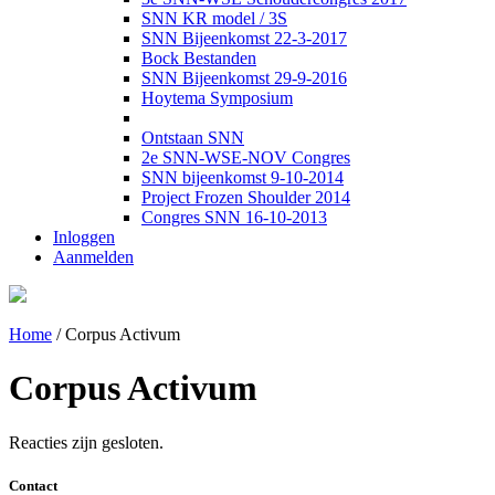
SNN KR model / 3S
SNN Bijeenkomst 22-3-2017
Bock Bestanden
SNN Bijeenkomst 29-9-2016
Hoytema Symposium
Ontstaan SNN
2e SNN-WSE-NOV Congres
SNN bijeenkomst 9-10-2014
Project Frozen Shoulder 2014
Congres SNN 16-10-2013
Inloggen
Aanmelden
Home
/
Corpus Activum
Corpus Activum
Reacties zijn gesloten.
Contact