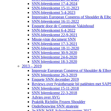
SNN-bijeenkomst 17-4-2024
SNN-bijeenkomst 15-11-2023
SNN-bijeenkomst 5-4-2023
Impressies European Congress of Shoulder & Elbo
SNN-bijeenkomst 16-11-2022
Enquete door de Commissie Vakinhoud
SNN-bijeenkomst 6-4-2022
SNN-bijeenkomst 22-9-2021
Missie-visie document SNN
SNN-bijeenkomst 17-3-2021
SNN-bijeenkomst 18-11-2020
SNN bijeenkomst 30-9-2020
SNN bijeenkomst 24-6-2020
SNN bijeenkomst 18-3-2020
2013 – 2019
Impressie European Congress of Shoulder & Elbow
SNN bijeenkomst 26-3-2019
Enquete SNN december 2019
Reviews over fysiotherapie bij patiënten met SAP
SNN bijeenkomst 15-11-2018
SNN bijeenkomst 22-3-2018
Advies over AVG
Praktijk Richtlijn Frozen Shoulder
Onderbouwing SNN strategie
3e SNN-WSE Schoudercongres 2017