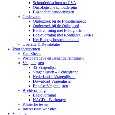
Schouderklachten na CVA
Oncologische schouderpijn
Bijzondere aandoeningen
Onderzoek
Onderzoek bij de Fysiotherapeut
Onderzoek bij de Orthopeed
Beeldvorming met Echografie
Beeldvorming met Rontgen/CT/MRI
Het Biopsychosociale model
Operatie & Revalidatie
Voor therapeuten
Fact Sheets
Postoperatieve en Behandelrichtlijnen
Vragenlijsten
3S Vragenlijst
Vragenlijsten – Achtergrond
Nederlandse Vragenlijsten
Download Vragenlijsten
Engelse Vragenlijsten
Beeldvorming
Beeldvorming
NACD – Barbotage
Klinische testen
Interessante websites
Scholing