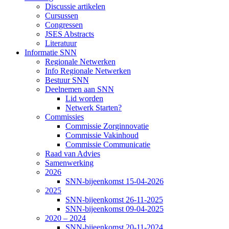
Discussie artikelen
Cursussen
Congressen
JSES Abstracts
Literatuur
Informatie SNN
Regionale Netwerken
Info Regionale Netwerken
Bestuur SNN
Deelnemen aan SNN
Lid worden
Netwerk Starten?
Commissies
Commissie Zorginnovatie
Commissie Vakinhoud
Commissie Communicatie
Raad van Advies
Samenwerking
2026
SNN-bijeenkomst 15-04-2026
2025
SNN-bijeenkomst 26-11-2025
SNN-bijeenkomst 09-04-2025
2020 – 2024
SNN-bijeenkomst 20-11-2024