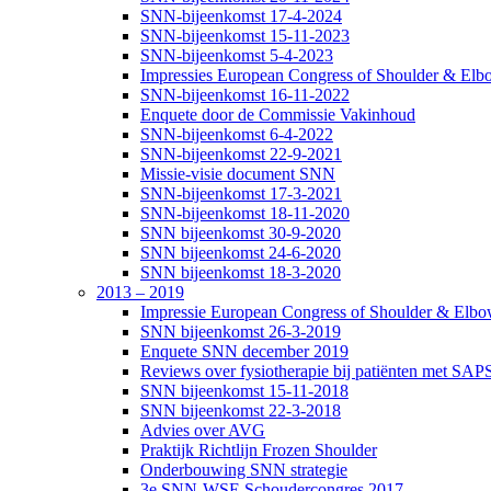
SNN-bijeenkomst 17-4-2024
SNN-bijeenkomst 15-11-2023
SNN-bijeenkomst 5-4-2023
Impressies European Congress of Shoulder & Elbo
SNN-bijeenkomst 16-11-2022
Enquete door de Commissie Vakinhoud
SNN-bijeenkomst 6-4-2022
SNN-bijeenkomst 22-9-2021
Missie-visie document SNN
SNN-bijeenkomst 17-3-2021
SNN-bijeenkomst 18-11-2020
SNN bijeenkomst 30-9-2020
SNN bijeenkomst 24-6-2020
SNN bijeenkomst 18-3-2020
2013 – 2019
Impressie European Congress of Shoulder & Elbow
SNN bijeenkomst 26-3-2019
Enquete SNN december 2019
Reviews over fysiotherapie bij patiënten met SAP
SNN bijeenkomst 15-11-2018
SNN bijeenkomst 22-3-2018
Advies over AVG
Praktijk Richtlijn Frozen Shoulder
Onderbouwing SNN strategie
3e SNN-WSE Schoudercongres 2017