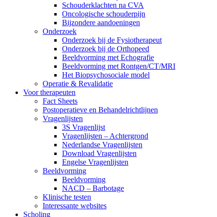
Schouderklachten na CVA
Oncologische schouderpijn
Bijzondere aandoeningen
Onderzoek
Onderzoek bij de Fysiotherapeut
Onderzoek bij de Orthopeed
Beeldvorming met Echografie
Beeldvorming met Rontgen/CT/MRI
Het Biopsychosociale model
Operatie & Revalidatie
Voor therapeuten
Fact Sheets
Postoperatieve en Behandelrichtlijnen
Vragenlijsten
3S Vragenlijst
Vragenlijsten – Achtergrond
Nederlandse Vragenlijsten
Download Vragenlijsten
Engelse Vragenlijsten
Beeldvorming
Beeldvorming
NACD – Barbotage
Klinische testen
Interessante websites
Scholing