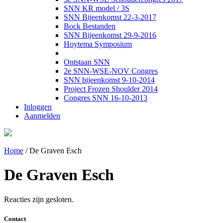
SNN KR model / 3S
SNN Bijeenkomst 22-3-2017
Bock Bestanden
SNN Bijeenkomst 29-9-2016
Hoytema Symposium
Ontstaan SNN
2e SNN-WSE-NOV Congres
SNN bijeenkomst 9-10-2014
Project Frozen Shoulder 2014
Congres SNN 16-10-2013
Inloggen
Aanmelden
Home
/
De Graven Esch
De Graven Esch
Reacties zijn gesloten.
Contact