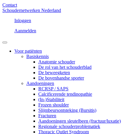
Contact
Schoudernetwerken Nederland
Inloggen
Aanmelden
Voor patiënten
Basiskennis
Anatomie schouder
De rol van het schouderblad
De beweegketen
De bovenhandse sporter
Aandoeningen
RCRSP / SAPS
Calcificerende tendinopathie
(In-)Stabiliteit
Frozen shoulder
Slijmbeursontsteking (Bursitis)
Fracturen
Aandoeningen sleutelbeen (fractuur/luxatie)
Regionale schouderproblematiek
Thoracic Outlet Syndroom