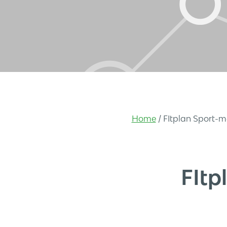
Home
/
FItplan Sport-
FItp