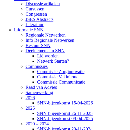
Discussie artikelen
Cursussen
Congressen
JSES Abstracts
Literatuur
Informatie SNN
Regionale Netwerken
Info Regionale Netwerken
Bestuur SNN
Deelnemen aan SNN
Lid worden
Netwerk Starten?
Commissies
Commissie Zorginnovatie
Commissie Vakinhoud
Commissie Communicatie
Raad van Advies
Samenwerking
2026
SNN-bijeenkomst 15-04-2026
2025
SNN-bijeenkomst 26-11-2025
SNN-bijeenkomst 09-04-2025
2020 – 2024
SNN-bijeenkomst 20-11-2024