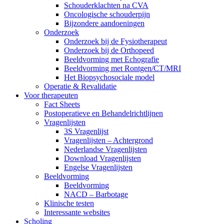
Schouderklachten na CVA
Oncologische schouderpijn
Bijzondere aandoeningen
Onderzoek
Onderzoek bij de Fysiotherapeut
Onderzoek bij de Orthopeed
Beeldvorming met Echografie
Beeldvorming met Rontgen/CT/MRI
Het Biopsychosociale model
Operatie & Revalidatie
Voor therapeuten
Fact Sheets
Postoperatieve en Behandelrichtlijnen
Vragenlijsten
3S Vragenlijst
Vragenlijsten – Achtergrond
Nederlandse Vragenlijsten
Download Vragenlijsten
Engelse Vragenlijsten
Beeldvorming
Beeldvorming
NACD – Barbotage
Klinische testen
Interessante websites
Scholing