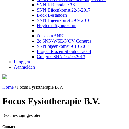
SNN KR model / 3S
SNN Bijeenkomst 22-3-2017
Bock Bestanden
SNN Bijeenkomst 29-9-2016
Hoytema Symposium
Ontstaan SNN
2e SNN-WSE-NOV Congres
SNN bijeenkomst 9-10-2014
Project Frozen Shoulder 2014
Congres SNN 16-10-2013
Inloggen
Aanmelden
Home
/
Focus Fysiotherapie B.V.
Focus Fysiotherapie B.V.
Reacties zijn gesloten.
Contact