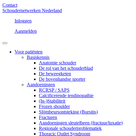
Contact
Schoudernetwerken Nederland
Inloggen
Aanmelden
Voor patiënten
Basiskennis
Anatomie schouder
De rol van het schouderblad
De beweegketen
De bovenhandse sporter
Aandoeningen
RCRSP / SAPS
Calcificerende tendinopathie
(In-)Stabiliteit
Frozen shoulder
Slijmbeursontsteking (Bursitis)
Fracturen
Aandoeningen sleutelbeen (fractuur/luxatie)
Regionale schouderproblematiek
Thoracic Outlet Syndroom