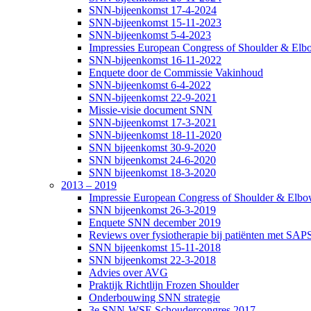
SNN-bijeenkomst 17-4-2024
SNN-bijeenkomst 15-11-2023
SNN-bijeenkomst 5-4-2023
Impressies European Congress of Shoulder & Elbo
SNN-bijeenkomst 16-11-2022
Enquete door de Commissie Vakinhoud
SNN-bijeenkomst 6-4-2022
SNN-bijeenkomst 22-9-2021
Missie-visie document SNN
SNN-bijeenkomst 17-3-2021
SNN-bijeenkomst 18-11-2020
SNN bijeenkomst 30-9-2020
SNN bijeenkomst 24-6-2020
SNN bijeenkomst 18-3-2020
2013 – 2019
Impressie European Congress of Shoulder & Elbow
SNN bijeenkomst 26-3-2019
Enquete SNN december 2019
Reviews over fysiotherapie bij patiënten met SAP
SNN bijeenkomst 15-11-2018
SNN bijeenkomst 22-3-2018
Advies over AVG
Praktijk Richtlijn Frozen Shoulder
Onderbouwing SNN strategie
3e SNN-WSE Schoudercongres 2017