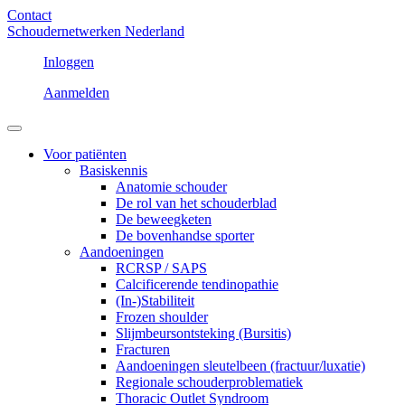
Contact
Schoudernetwerken Nederland
Inloggen
Aanmelden
Voor patiënten
Basiskennis
Anatomie schouder
De rol van het schouderblad
De beweegketen
De bovenhandse sporter
Aandoeningen
RCRSP / SAPS
Calcificerende tendinopathie
(In-)Stabiliteit
Frozen shoulder
Slijmbeursontsteking (Bursitis)
Fracturen
Aandoeningen sleutelbeen (fractuur/luxatie)
Regionale schouderproblematiek
Thoracic Outlet Syndroom