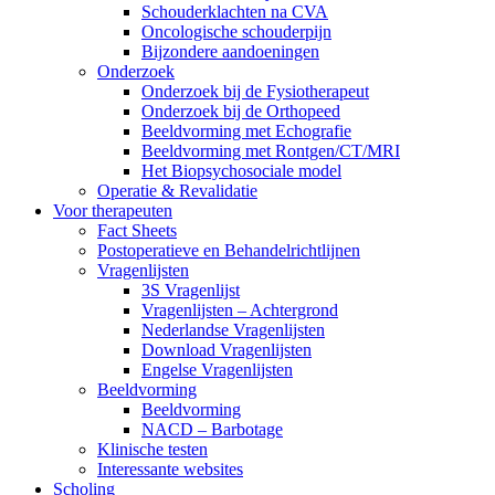
Schouderklachten na CVA
Oncologische schouderpijn
Bijzondere aandoeningen
Onderzoek
Onderzoek bij de Fysiotherapeut
Onderzoek bij de Orthopeed
Beeldvorming met Echografie
Beeldvorming met Rontgen/CT/MRI
Het Biopsychosociale model
Operatie & Revalidatie
Voor therapeuten
Fact Sheets
Postoperatieve en Behandelrichtlijnen
Vragenlijsten
3S Vragenlijst
Vragenlijsten – Achtergrond
Nederlandse Vragenlijsten
Download Vragenlijsten
Engelse Vragenlijsten
Beeldvorming
Beeldvorming
NACD – Barbotage
Klinische testen
Interessante websites
Scholing