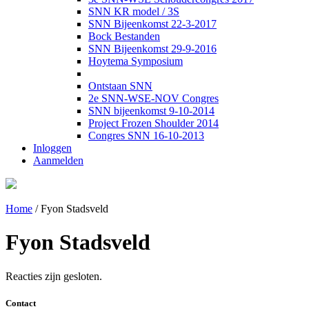
SNN KR model / 3S
SNN Bijeenkomst 22-3-2017
Bock Bestanden
SNN Bijeenkomst 29-9-2016
Hoytema Symposium
Ontstaan SNN
2e SNN-WSE-NOV Congres
SNN bijeenkomst 9-10-2014
Project Frozen Shoulder 2014
Congres SNN 16-10-2013
Inloggen
Aanmelden
Home
/
Fyon Stadsveld
Fyon Stadsveld
Reacties zijn gesloten.
Contact