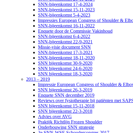
SNN-bijeenkomst 17-4-2024
SNN-bijeenkomst 15-11-2023
SNN-bijeenkomst 5-4-2023
Impressies European Congress of Shoulder & Elbo
SNN-bijeenkomst 16-11-2022
Enquete door de Commissie Vakinhoud
SNN-bijeenkomst 6-4-2022
SNN-bijeenkomst 22-9-2021
Missie-visie document SNN
SNN-bijeenkomst 17-3-2021
SNN-bijeenkomst 18-11-2020
SNN bijeenkomst 30-9-2020
SNN bijeenkomst 24-6-2020
SNN bijeenkomst 18-3-2020
2013 – 2019
Impressie European Congress of Shoulder & Elbow
SNN bijeenkomst 26-3-2019
Enquete SNN december 2019
Reviews over fysiotherapie bij patiënten met SAP
SNN bijeenkomst 15-11-2018
SNN bijeenkomst 22-3-2018
Advies over AVG
Praktijk Richtlijn Frozen Shoulder
Onderbouwing SNN strategie
3e SNN-WSE Schoudercongres 2017