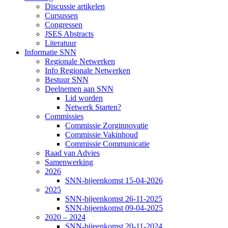
Discussie artikelen
Cursussen
Congressen
JSES Abstracts
Literatuur
Informatie SNN
Regionale Netwerken
Info Regionale Netwerken
Bestuur SNN
Deelnemen aan SNN
Lid worden
Netwerk Starten?
Commissies
Commissie Zorginnovatie
Commissie Vakinhoud
Commissie Communicatie
Raad van Advies
Samenwerking
2026
SNN-bijeenkomst 15-04-2026
2025
SNN-bijeenkomst 26-11-2025
SNN-bijeenkomst 09-04-2025
2020 – 2024
SNN-bijeenkomst 20-11-2024