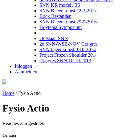
SNN KR model / 3S
SNN Bijeenkomst 22-3-2017
Bock Bestanden
SNN Bijeenkomst 29-9-2016
Hoytema Symposium
Ontstaan SNN
2e SNN-WSE-NOV Congres
SNN bijeenkomst 9-10-2014
Project Frozen Shoulder 2014
Congres SNN 16-10-2013
Inloggen
Aanmelden
Home
/
Fysio Actio
Fysio Actio
Reacties zijn gesloten.
Contact