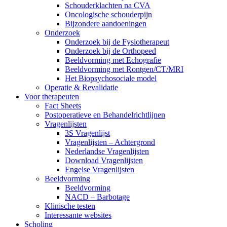
Schouderklachten na CVA
Oncologische schouderpijn
Bijzondere aandoeningen
Onderzoek
Onderzoek bij de Fysiotherapeut
Onderzoek bij de Orthopeed
Beeldvorming met Echografie
Beeldvorming met Rontgen/CT/MRI
Het Biopsychosociale model
Operatie & Revalidatie
Voor therapeuten
Fact Sheets
Postoperatieve en Behandelrichtlijnen
Vragenlijsten
3S Vragenlijst
Vragenlijsten – Achtergrond
Nederlandse Vragenlijsten
Download Vragenlijsten
Engelse Vragenlijsten
Beeldvorming
Beeldvorming
NACD – Barbotage
Klinische testen
Interessante websites
Scholing