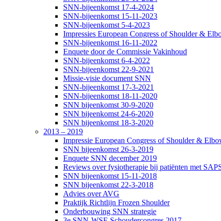
SNN-bijeenkomst 17-4-2024
SNN-bijeenkomst 15-11-2023
SNN-bijeenkomst 5-4-2023
Impressies European Congress of Shoulder & Elbo
SNN-bijeenkomst 16-11-2022
Enquete door de Commissie Vakinhoud
SNN-bijeenkomst 6-4-2022
SNN-bijeenkomst 22-9-2021
Missie-visie document SNN
SNN-bijeenkomst 17-3-2021
SNN-bijeenkomst 18-11-2020
SNN bijeenkomst 30-9-2020
SNN bijeenkomst 24-6-2020
SNN bijeenkomst 18-3-2020
2013 – 2019
Impressie European Congress of Shoulder & Elbow
SNN bijeenkomst 26-3-2019
Enquete SNN december 2019
Reviews over fysiotherapie bij patiënten met SAP
SNN bijeenkomst 15-11-2018
SNN bijeenkomst 22-3-2018
Advies over AVG
Praktijk Richtlijn Frozen Shoulder
Onderbouwing SNN strategie
3e SNN-WSE Schoudercongres 2017