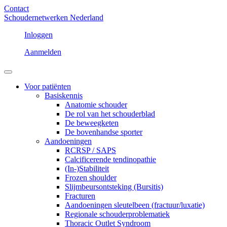
Contact
Schoudernetwerken Nederland
Inloggen
Aanmelden
Voor patiënten
Basiskennis
Anatomie schouder
De rol van het schouderblad
De beweegketen
De bovenhandse sporter
Aandoeningen
RCRSP / SAPS
Calcificerende tendinopathie
(In-)Stabiliteit
Frozen shoulder
Slijmbeursontsteking (Bursitis)
Fracturen
Aandoeningen sleutelbeen (fractuur/luxatie)
Regionale schouderproblematiek
Thoracic Outlet Syndroom