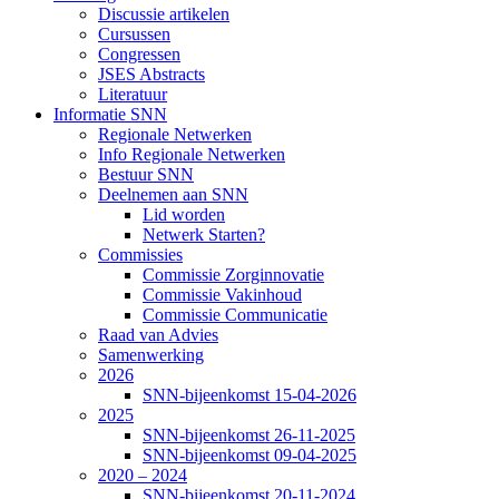
Discussie artikelen
Cursussen
Congressen
JSES Abstracts
Literatuur
Informatie SNN
Regionale Netwerken
Info Regionale Netwerken
Bestuur SNN
Deelnemen aan SNN
Lid worden
Netwerk Starten?
Commissies
Commissie Zorginnovatie
Commissie Vakinhoud
Commissie Communicatie
Raad van Advies
Samenwerking
2026
SNN-bijeenkomst 15-04-2026
2025
SNN-bijeenkomst 26-11-2025
SNN-bijeenkomst 09-04-2025
2020 – 2024
SNN-bijeenkomst 20-11-2024