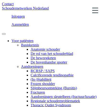
Contact
Schoudernetwerken Nederland
Inloggen
Aanmelden
Voor patiënten
Basiskennis
Anatomie schouder
De rol van het schouderblad
De beweegketen
De bovenhandse sporter
Aandoeningen
RCRSP / SAPS
Calcificerende tendinopathie
(In-)Stabiliteit
Frozen shoulder
Slijmbeursontsteking (Bursitis)
Fracturen
Aandoeningen sleutelbeen (fractuur/luxatie)
Regionale schouderproblematiek
Thoracic Outlet Syndroom