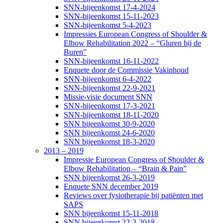
SNN-bijeenkomst 17-4-2024
SNN-bijeenkomst 15-11-2023
SNN-bijeenkomst 5-4-2023
Impressies European Congress of Shoulder &
Elbow Rehabilitation 2022 – “Gluren bij de
Buren”
SNN-bijeenkomst 16-11-2022
Enquete door de Commissie Vakinhoud
SNN-bijeenkomst 6-4-2022
SNN-bijeenkomst 22-9-2021
Missie-visie document SNN
SNN-bijeenkomst 17-3-2021
SNN-bijeenkomst 18-11-2020
SNN bijeenkomst 30-9-2020
SNN bijeenkomst 24-6-2020
SNN bijeenkomst 18-3-2020
2013 – 2019
Impressie European Congress of Shoulder &
Elbow Rehabilitation – “Brain & Pain”
SNN bijeenkomst 26-3-2019
Enquete SNN december 2019
Reviews over fysiotherapie bij patiënten met
SAPS
SNN bijeenkomst 15-11-2018
SNN bijeenkomst 22-3-2018