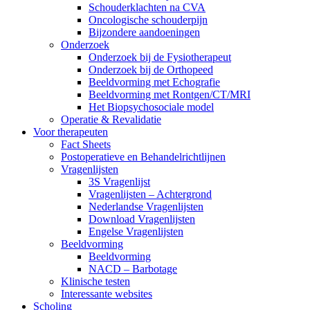
Schouderklachten na CVA
Oncologische schouderpijn
Bijzondere aandoeningen
Onderzoek
Onderzoek bij de Fysiotherapeut
Onderzoek bij de Orthopeed
Beeldvorming met Echografie
Beeldvorming met Rontgen/CT/MRI
Het Biopsychosociale model
Operatie & Revalidatie
Voor therapeuten
Fact Sheets
Postoperatieve en Behandelrichtlijnen
Vragenlijsten
3S Vragenlijst
Vragenlijsten – Achtergrond
Nederlandse Vragenlijsten
Download Vragenlijsten
Engelse Vragenlijsten
Beeldvorming
Beeldvorming
NACD – Barbotage
Klinische testen
Interessante websites
Scholing