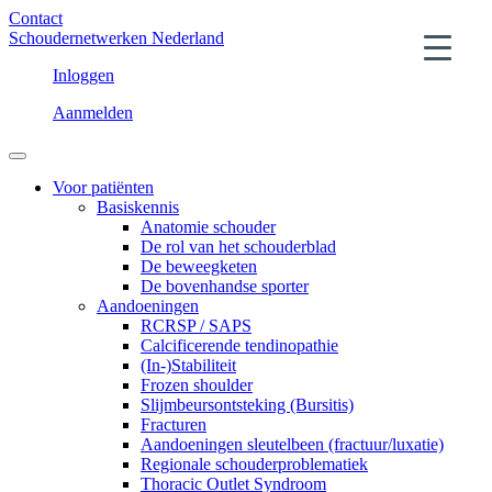
Contact
Schoudernetwerken Nederland
Inloggen
Aanmelden
Voor patiënten
Basiskennis
Anatomie schouder
De rol van het schouderblad
De beweegketen
De bovenhandse sporter
Aandoeningen
RCRSP / SAPS
Calcificerende tendinopathie
(In-)Stabiliteit
Frozen shoulder
Slijmbeursontsteking (Bursitis)
Fracturen
Aandoeningen sleutelbeen (fractuur/luxatie)
Regionale schouderproblematiek
Thoracic Outlet Syndroom