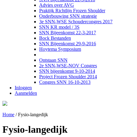
Advies over AVG
Praktijk Richtlijn Frozen Shoulder
Onderbouwing SNN strategie
3e SNN-WSE Schoudercongres 2017
SNN KR model / 3S
SNN Bijeenkomst 22-3-2017
Bock Bestanden
SNN Bijeenkomst 29-9-2016
Hoytema Symposium
Ontstaan SNN
2e SNN-WSE-NOV Congres
SNN bijeenkomst 9-10-2014
Project Frozen Shoulder 2014
Congres SNN 16-10-2013
Inloggen
Aanmelden
Home
/
Fysio-langedijk
Fysio-langedijk