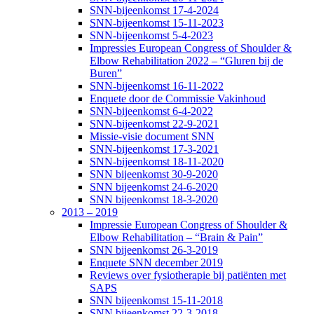
SNN-bijeenkomst 17-4-2024
SNN-bijeenkomst 15-11-2023
SNN-bijeenkomst 5-4-2023
Impressies European Congress of Shoulder &
Elbow Rehabilitation 2022 – “Gluren bij de
Buren”
SNN-bijeenkomst 16-11-2022
Enquete door de Commissie Vakinhoud
SNN-bijeenkomst 6-4-2022
SNN-bijeenkomst 22-9-2021
Missie-visie document SNN
SNN-bijeenkomst 17-3-2021
SNN-bijeenkomst 18-11-2020
SNN bijeenkomst 30-9-2020
SNN bijeenkomst 24-6-2020
SNN bijeenkomst 18-3-2020
2013 – 2019
Impressie European Congress of Shoulder &
Elbow Rehabilitation – “Brain & Pain”
SNN bijeenkomst 26-3-2019
Enquete SNN december 2019
Reviews over fysiotherapie bij patiënten met
SAPS
SNN bijeenkomst 15-11-2018
SNN bijeenkomst 22-3-2018