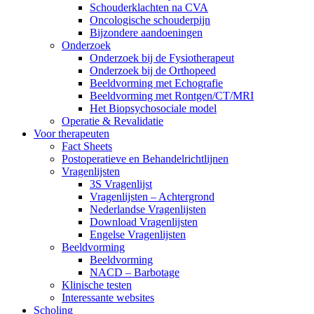
Schouderklachten na CVA
Oncologische schouderpijn
Bijzondere aandoeningen
Onderzoek
Onderzoek bij de Fysiotherapeut
Onderzoek bij de Orthopeed
Beeldvorming met Echografie
Beeldvorming met Rontgen/CT/MRI
Het Biopsychosociale model
Operatie & Revalidatie
Voor therapeuten
Fact Sheets
Postoperatieve en Behandelrichtlijnen
Vragenlijsten
3S Vragenlijst
Vragenlijsten – Achtergrond
Nederlandse Vragenlijsten
Download Vragenlijsten
Engelse Vragenlijsten
Beeldvorming
Beeldvorming
NACD – Barbotage
Klinische testen
Interessante websites
Scholing