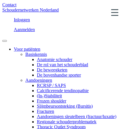
Contact
Schoudernetwerken Nederland
Inloggen
Aanmelden
Voor patiënten
Basiskennis
Anatomie schouder
De rol van het schouderblad
De beweegketen
De bovenhandse sporter
Aandoeningen
RCRSP / SAPS
Calcificerende tendinopathie
(In-)Stabiliteit
Frozen shoulder
Slijmbeursontsteking (Bursitis)
Fracturen
Aandoeningen sleutelbeen (fractuur/luxatie)
Regionale schouderproblematiek
Thoracic Outlet Syndroom