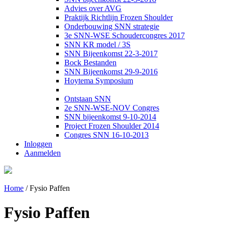
Advies over AVG
Praktijk Richtlijn Frozen Shoulder
Onderbouwing SNN strategie
3e SNN-WSE Schoudercongres 2017
SNN KR model / 3S
SNN Bijeenkomst 22-3-2017
Bock Bestanden
SNN Bijeenkomst 29-9-2016
Hoytema Symposium
Ontstaan SNN
2e SNN-WSE-NOV Congres
SNN bijeenkomst 9-10-2014
Project Frozen Shoulder 2014
Congres SNN 16-10-2013
Inloggen
Aanmelden
Home
/
Fysio Paffen
Fysio Paffen