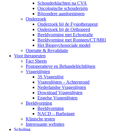
Schouderklachten na CVA
Oncologische schouderpijn
Bijzondere aandoeningen
Onderzoek
Onderzoek bij de Fysiotherapeut
Onderzoek bij de Orthopeed
Beeldvorming met Echografie
Beeldvorming met Rontgen/CT/MRI
Het Biopsychosociale model
Operatie & Revalidatie
Voor therapeuten
Fact Sheets
Postoperatieve en Behandelrichtlijnen
Vragenlijsten
3S Vragenlijst
Vragenlijsten – Achtergrond
Nederlandse Vragenlijsten
Download Vragenlijsten
Engelse Vragenlijsten
Beeldvorming
Beeldvorming
NACD – Barbotage
Klinische testen
Interessante websites
Scholing