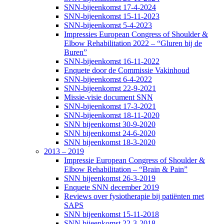
SNN-bijeenkomst 17-4-2024
SNN-bijeenkomst 15-11-2023
SNN-bijeenkomst 5-4-2023
Impressies European Congress of Shoulder &
Elbow Rehabilitation 2022 – “Gluren bij de
Buren”
SNN-bijeenkomst 16-11-2022
Enquete door de Commissie Vakinhoud
SNN-bijeenkomst 6-4-2022
SNN-bijeenkomst 22-9-2021
Missie-visie document SNN
SNN-bijeenkomst 17-3-2021
SNN-bijeenkomst 18-11-2020
SNN bijeenkomst 30-9-2020
SNN bijeenkomst 24-6-2020
SNN bijeenkomst 18-3-2020
2013 – 2019
Impressie European Congress of Shoulder &
Elbow Rehabilitation – “Brain & Pain”
SNN bijeenkomst 26-3-2019
Enquete SNN december 2019
Reviews over fysiotherapie bij patiënten met
SAPS
SNN bijeenkomst 15-11-2018
SNN bijeenkomst 22-3-2018