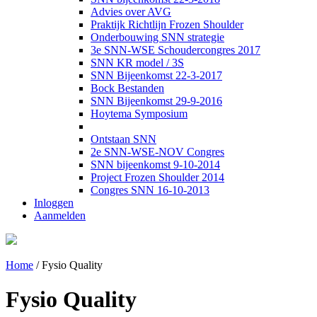
Advies over AVG
Praktijk Richtlijn Frozen Shoulder
Onderbouwing SNN strategie
3e SNN-WSE Schoudercongres 2017
SNN KR model / 3S
SNN Bijeenkomst 22-3-2017
Bock Bestanden
SNN Bijeenkomst 29-9-2016
Hoytema Symposium
Ontstaan SNN
2e SNN-WSE-NOV Congres
SNN bijeenkomst 9-10-2014
Project Frozen Shoulder 2014
Congres SNN 16-10-2013
Inloggen
Aanmelden
Home
/
Fysio Quality
Fysio Quality