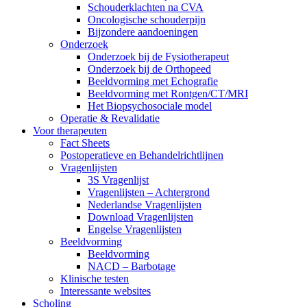
Schouderklachten na CVA
Oncologische schouderpijn
Bijzondere aandoeningen
Onderzoek
Onderzoek bij de Fysiotherapeut
Onderzoek bij de Orthopeed
Beeldvorming met Echografie
Beeldvorming met Rontgen/CT/MRI
Het Biopsychosociale model
Operatie & Revalidatie
Voor therapeuten
Fact Sheets
Postoperatieve en Behandelrichtlijnen
Vragenlijsten
3S Vragenlijst
Vragenlijsten – Achtergrond
Nederlandse Vragenlijsten
Download Vragenlijsten
Engelse Vragenlijsten
Beeldvorming
Beeldvorming
NACD – Barbotage
Klinische testen
Interessante websites
Scholing