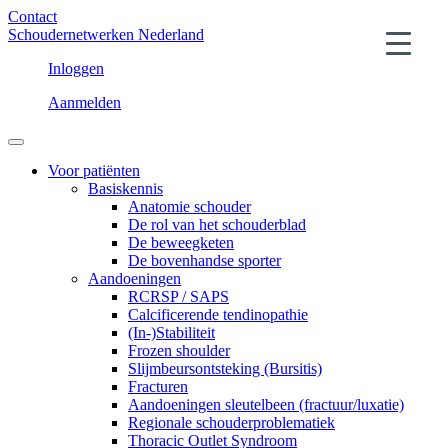
Contact
Schoudernetwerken Nederland
Inloggen
Aanmelden
Voor patiënten
Basiskennis
Anatomie schouder
De rol van het schouderblad
De beweegketen
De bovenhandse sporter
Aandoeningen
RCRSP / SAPS
Calcificerende tendinopathie
(In-)Stabiliteit
Frozen shoulder
Slijmbeursontsteking (Bursitis)
Fracturen
Aandoeningen sleutelbeen (fractuur/luxatie)
Regionale schouderproblematiek
Thoracic Outlet Syndroom