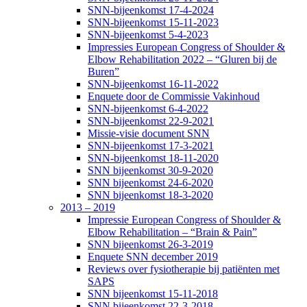
SNN-bijeenkomst 17-4-2024
SNN-bijeenkomst 15-11-2023
SNN-bijeenkomst 5-4-2023
Impressies European Congress of Shoulder &
Elbow Rehabilitation 2022 – “Gluren bij de
Buren”
SNN-bijeenkomst 16-11-2022
Enquete door de Commissie Vakinhoud
SNN-bijeenkomst 6-4-2022
SNN-bijeenkomst 22-9-2021
Missie-visie document SNN
SNN-bijeenkomst 17-3-2021
SNN-bijeenkomst 18-11-2020
SNN bijeenkomst 30-9-2020
SNN bijeenkomst 24-6-2020
SNN bijeenkomst 18-3-2020
2013 – 2019
Impressie European Congress of Shoulder &
Elbow Rehabilitation – “Brain & Pain”
SNN bijeenkomst 26-3-2019
Enquete SNN december 2019
Reviews over fysiotherapie bij patiënten met
SAPS
SNN bijeenkomst 15-11-2018
SNN bijeenkomst 22-3-2018