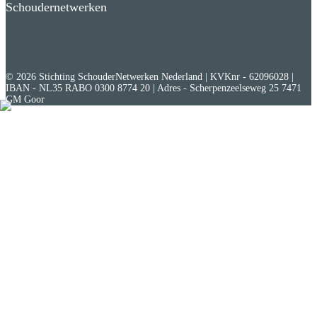
Schoudernetwerken
© 2026 Stichting SchouderNetwerken Nederland | KVKnr - 62096028 |
IBAN - NL35 RABO 0300 8774 20 | Adres - Scherpenzeelseweg 25 7471
GM Goor