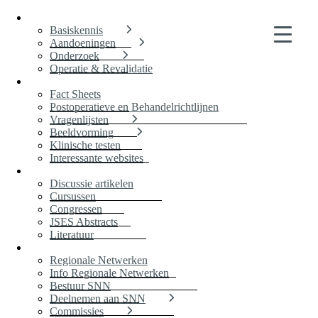
Voor patiënten
Basiskennis
Aandoeningen
Onderzoek
Operatie & Revalidatie
Voor therapeuten
Fact Sheets
Postoperatieve en Behandelrichtlijnen
Vragenlijsten
Beeldvorming
Klinische testen
Interessante websites
Scholing
Discussie artikelen
Cursussen
Congressen
JSES Abstracts
Literatuur
Informatie SNN
Regionale Netwerken
Info Regionale Netwerken
Bestuur SNN
Deelnemen aan SNN
Commissies