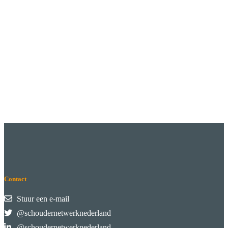
Contact
Stuur een e-mail
@schoudernetwerknederland
@schoudernetwerknederland