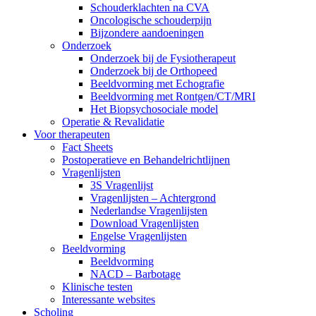
Schouderklachten na CVA
Oncologische schouderpijn
Bijzondere aandoeningen
Onderzoek
Onderzoek bij de Fysiotherapeut
Onderzoek bij de Orthopeed
Beeldvorming met Echografie
Beeldvorming met Rontgen/CT/MRI
Het Biopsychosociale model
Operatie & Revalidatie
Voor therapeuten
Fact Sheets
Postoperatieve en Behandelrichtlijnen
Vragenlijsten
3S Vragenlijst
Vragenlijsten – Achtergrond
Nederlandse Vragenlijsten
Download Vragenlijsten
Engelse Vragenlijsten
Beeldvorming
Beeldvorming
NACD – Barbotage
Klinische testen
Interessante websites
Scholing