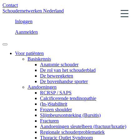
Contact
Schoudernetwerken Nederland
Inloggen
Aanmelden
Voor patiënten
Basiskennis
Anatomie schouder
De rol van het schouderblad
De beweegketen
De bovenhandse sporter
Aandoeningen
RCRSP / SAPS
Calcificerende tendinopathie
(In-)Stabiliteit
Frozen shoulder
Slijmbeursontsteking (Bursitis)
Fracturen
Aandoeningen sleutelbeen (fractuur/luxatie)
Regionale schouderproblematiek
Thoracic Outlet Syndroom