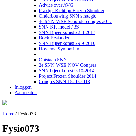
Advies over AVG
Praktijk Richtlijn Frozen Shoulder
Onderbouwing SNN strategie
3e SNN-WSE Schoudercongres 2017
SNN KR model / 3S
SNN Bijeenkomst 22-3-2017
Bock Bestanden
SNN Bijeenkomst 29-9-2016
Hoytema Symposium
Ontstaan SNN
2e SNN-WSE-NOV Congres
SNN bijeenkomst 9-10-2014
Project Frozen Shoulder 2014
Congres SNN 16-10-2013
Inloggen
Aanmelden
Home
/
Fysio073
Fysio073