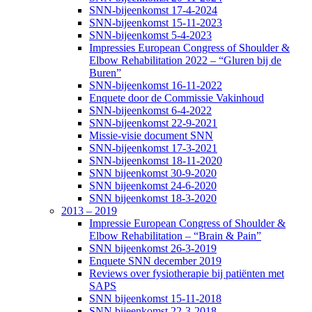
SNN-bijeenkomst 17-4-2024
SNN-bijeenkomst 15-11-2023
SNN-bijeenkomst 5-4-2023
Impressies European Congress of Shoulder &
Elbow Rehabilitation 2022 – “Gluren bij de
Buren”
SNN-bijeenkomst 16-11-2022
Enquete door de Commissie Vakinhoud
SNN-bijeenkomst 6-4-2022
SNN-bijeenkomst 22-9-2021
Missie-visie document SNN
SNN-bijeenkomst 17-3-2021
SNN-bijeenkomst 18-11-2020
SNN bijeenkomst 30-9-2020
SNN bijeenkomst 24-6-2020
SNN bijeenkomst 18-3-2020
2013 – 2019
Impressie European Congress of Shoulder &
Elbow Rehabilitation – “Brain & Pain”
SNN bijeenkomst 26-3-2019
Enquete SNN december 2019
Reviews over fysiotherapie bij patiënten met
SAPS
SNN bijeenkomst 15-11-2018
SNN bijeenkomst 22-3-2018