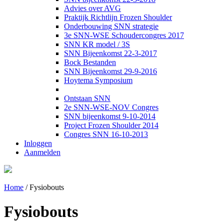
Advies over AVG
Praktijk Richtlijn Frozen Shoulder
Onderbouwing SNN strategie
3e SNN-WSE Schoudercongres 2017
SNN KR model / 3S
SNN Bijeenkomst 22-3-2017
Bock Bestanden
SNN Bijeenkomst 29-9-2016
Hoytema Symposium
Ontstaan SNN
2e SNN-WSE-NOV Congres
SNN bijeenkomst 9-10-2014
Project Frozen Shoulder 2014
Congres SNN 16-10-2013
Inloggen
Aanmelden
Home
/
Fysiobouts
Fysiobouts