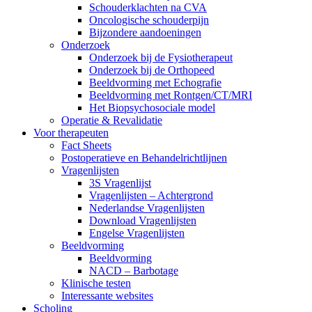
Schouderklachten na CVA
Oncologische schouderpijn
Bijzondere aandoeningen
Onderzoek
Onderzoek bij de Fysiotherapeut
Onderzoek bij de Orthopeed
Beeldvorming met Echografie
Beeldvorming met Rontgen/CT/MRI
Het Biopsychosociale model
Operatie & Revalidatie
Voor therapeuten
Fact Sheets
Postoperatieve en Behandelrichtlijnen
Vragenlijsten
3S Vragenlijst
Vragenlijsten – Achtergrond
Nederlandse Vragenlijsten
Download Vragenlijsten
Engelse Vragenlijsten
Beeldvorming
Beeldvorming
NACD – Barbotage
Klinische testen
Interessante websites
Scholing