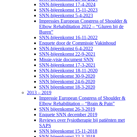
SNN-bijeenkomst 17-4-2024
SNN-bijeenkomst 15-11-2023
SNN-bijeenkomst 5-4-2023
Impressies European Congress of Shoulder &
Elbow Rehabilitation 2022 – “Gluren bij de
Buren”
SNN-bijeenkomst 16-11-2022
Enquete door de Commissie Vakinhoud
SNN-bijeenkomst 6-4-2022
SNN-bijeenkomst 22-9-2021
Missie-visie document SNN
SNN-bijeenkomst 17-3-2021
SNN-bijeenkomst 18-11-2020
SNN bijeenkomst 30-9-2020
SNN bijeenkomst 24-6-2020
SNN bijeenkomst 18-3-2020
2013 – 2019
Impressie European Congress of Shoulder &
Elbow Rehabilitation – “Brain & Pain”
SNN bijeenkomst 26-3-2019
Enquete SNN december 2019
Reviews over fysiotherapie bij patiënten met
SAPS
SNN bijeenkomst 15-11-2018
SNN bijeenkomst 22-3-2018