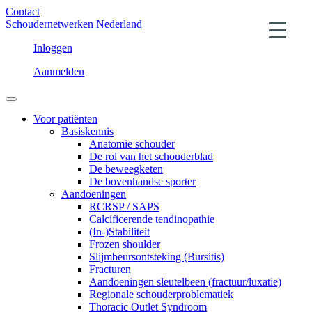
Contact
Schoudernetwerken Nederland
Inloggen
Aanmelden
Voor patiënten
Basiskennis
Anatomie schouder
De rol van het schouderblad
De beweegketen
De bovenhandse sporter
Aandoeningen
RCRSP / SAPS
Calcificerende tendinopathie
(In-)Stabiliteit
Frozen shoulder
Slijmbeursontsteking (Bursitis)
Fracturen
Aandoeningen sleutelbeen (fractuur/luxatie)
Regionale schouderproblematiek
Thoracic Outlet Syndroom