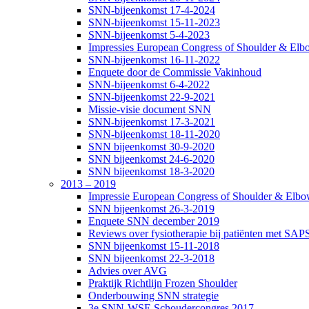
SNN-bijeenkomst 17-4-2024
SNN-bijeenkomst 15-11-2023
SNN-bijeenkomst 5-4-2023
Impressies European Congress of Shoulder & Elbo
SNN-bijeenkomst 16-11-2022
Enquete door de Commissie Vakinhoud
SNN-bijeenkomst 6-4-2022
SNN-bijeenkomst 22-9-2021
Missie-visie document SNN
SNN-bijeenkomst 17-3-2021
SNN-bijeenkomst 18-11-2020
SNN bijeenkomst 30-9-2020
SNN bijeenkomst 24-6-2020
SNN bijeenkomst 18-3-2020
2013 – 2019
Impressie European Congress of Shoulder & Elbow
SNN bijeenkomst 26-3-2019
Enquete SNN december 2019
Reviews over fysiotherapie bij patiënten met SAP
SNN bijeenkomst 15-11-2018
SNN bijeenkomst 22-3-2018
Advies over AVG
Praktijk Richtlijn Frozen Shoulder
Onderbouwing SNN strategie
3e SNN-WSE Schoudercongres 2017