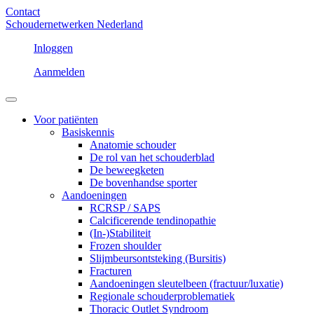
Contact
Schoudernetwerken Nederland
Inloggen
Aanmelden
Voor patiënten
Basiskennis
Anatomie schouder
De rol van het schouderblad
De beweegketen
De bovenhandse sporter
Aandoeningen
RCRSP / SAPS
Calcificerende tendinopathie
(In-)Stabiliteit
Frozen shoulder
Slijmbeursontsteking (Bursitis)
Fracturen
Aandoeningen sleutelbeen (fractuur/luxatie)
Regionale schouderproblematiek
Thoracic Outlet Syndroom