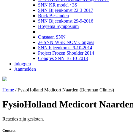
SNN KR model / 3S
SNN Bijeenkomst 22-3-2017
Bock Bestanden
SNN Bijeenkomst 29-9-2016
Hoytema Symposium
Ontstaan SNN
2e SNN-WSE-NOV Congres
SNN bijeenkomst 9-10-2014
Project Frozen Shoulder 2014
Congres SNN 16-10-2013
Inloggen
Aanmelden
Home
/
FysioHolland Medicort Naarden (Bergman Clinics)
FysioHolland Medicort Naarden
Reacties zijn gesloten.
Contact