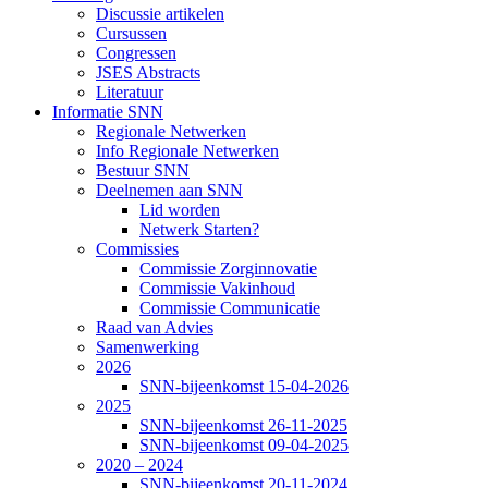
Discussie artikelen
Cursussen
Congressen
JSES Abstracts
Literatuur
Informatie SNN
Regionale Netwerken
Info Regionale Netwerken
Bestuur SNN
Deelnemen aan SNN
Lid worden
Netwerk Starten?
Commissies
Commissie Zorginnovatie
Commissie Vakinhoud
Commissie Communicatie
Raad van Advies
Samenwerking
2026
SNN-bijeenkomst 15-04-2026
2025
SNN-bijeenkomst 26-11-2025
SNN-bijeenkomst 09-04-2025
2020 – 2024
SNN-bijeenkomst 20-11-2024