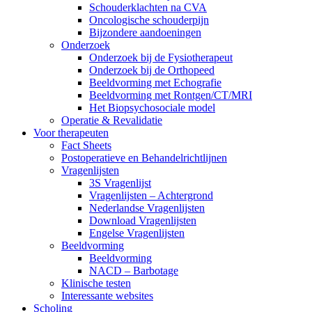
Schouderklachten na CVA
Oncologische schouderpijn
Bijzondere aandoeningen
Onderzoek
Onderzoek bij de Fysiotherapeut
Onderzoek bij de Orthopeed
Beeldvorming met Echografie
Beeldvorming met Rontgen/CT/MRI
Het Biopsychosociale model
Operatie & Revalidatie
Voor therapeuten
Fact Sheets
Postoperatieve en Behandelrichtlijnen
Vragenlijsten
3S Vragenlijst
Vragenlijsten – Achtergrond
Nederlandse Vragenlijsten
Download Vragenlijsten
Engelse Vragenlijsten
Beeldvorming
Beeldvorming
NACD – Barbotage
Klinische testen
Interessante websites
Scholing