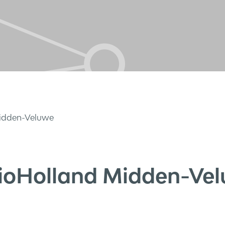
idden-Veluwe
ioHolland Midden-Ve