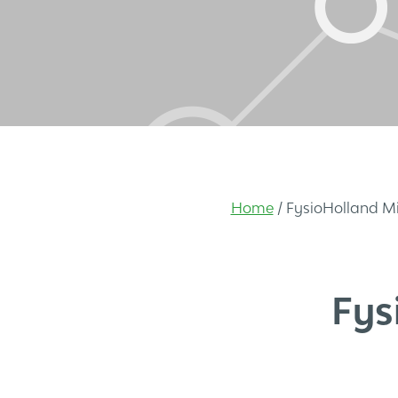
Home
/
FysioHolland M
Fys