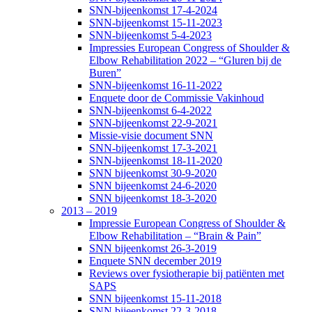
SNN-bijeenkomst 17-4-2024
SNN-bijeenkomst 15-11-2023
SNN-bijeenkomst 5-4-2023
Impressies European Congress of Shoulder &
Elbow Rehabilitation 2022 – “Gluren bij de
Buren”
SNN-bijeenkomst 16-11-2022
Enquete door de Commissie Vakinhoud
SNN-bijeenkomst 6-4-2022
SNN-bijeenkomst 22-9-2021
Missie-visie document SNN
SNN-bijeenkomst 17-3-2021
SNN-bijeenkomst 18-11-2020
SNN bijeenkomst 30-9-2020
SNN bijeenkomst 24-6-2020
SNN bijeenkomst 18-3-2020
2013 – 2019
Impressie European Congress of Shoulder &
Elbow Rehabilitation – “Brain & Pain”
SNN bijeenkomst 26-3-2019
Enquete SNN december 2019
Reviews over fysiotherapie bij patiënten met
SAPS
SNN bijeenkomst 15-11-2018
SNN bijeenkomst 22-3-2018