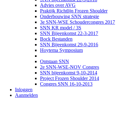
Advies over AVG
Praktijk Richtlijn Frozen Shoulder
Onderbouwing SNN strategie
3e SNN-WSE Schoudercongres 2017
SNN KR model / 3S
SNN Bijeenkomst 22-3-2017
Bock Bestanden
SNN Bijeenkomst 29-9-2016
Hoytema Symposium
Ontstaan SNN
2e SNN-WSE-NOV Congres
SNN bijeenkomst 9-10-2014
Project Frozen Shoulder 2014
Congres SNN 16-10-2013
Inloggen
Aanmelden