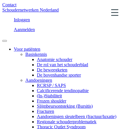
Contact
Schoudernetwerken Nederland
Inloggen
Aanmelden
Voor patiënten
Basiskennis
Anatomie schouder
De rol van het schouderblad
De beweegketen
De bovenhandse sporter
Aandoeningen
RCRSP / SAPS
Calcificerende tendinopathie
(In-)Stabiliteit
Frozen shoulder
Slijmbeursontsteking (Bursitis)
Fracturen
Aandoeningen sleutelbeen (fractuur/luxatie)
Regionale schouderproblematiek
Thoracic Outlet Syndroom