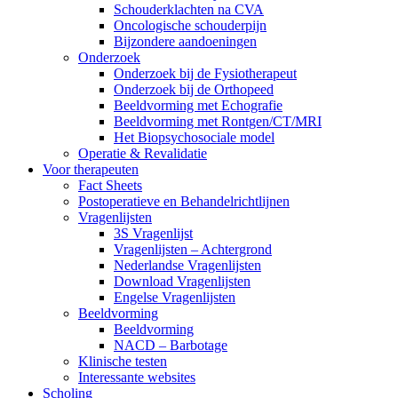
Schouderklachten na CVA
Oncologische schouderpijn
Bijzondere aandoeningen
Onderzoek
Onderzoek bij de Fysiotherapeut
Onderzoek bij de Orthopeed
Beeldvorming met Echografie
Beeldvorming met Rontgen/CT/MRI
Het Biopsychosociale model
Operatie & Revalidatie
Voor therapeuten
Fact Sheets
Postoperatieve en Behandelrichtlijnen
Vragenlijsten
3S Vragenlijst
Vragenlijsten – Achtergrond
Nederlandse Vragenlijsten
Download Vragenlijsten
Engelse Vragenlijsten
Beeldvorming
Beeldvorming
NACD – Barbotage
Klinische testen
Interessante websites
Scholing