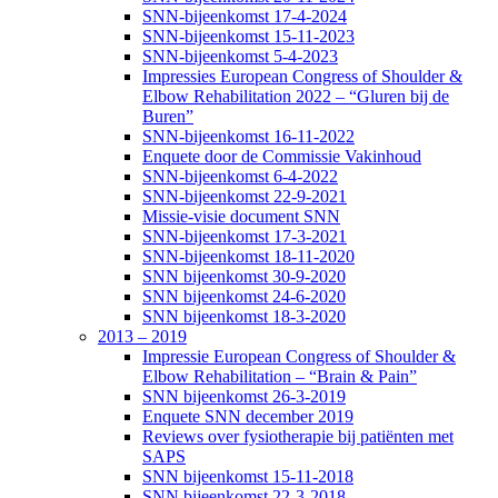
SNN-bijeenkomst 17-4-2024
SNN-bijeenkomst 15-11-2023
SNN-bijeenkomst 5-4-2023
Impressies European Congress of Shoulder &
Elbow Rehabilitation 2022 – “Gluren bij de
Buren”
SNN-bijeenkomst 16-11-2022
Enquete door de Commissie Vakinhoud
SNN-bijeenkomst 6-4-2022
SNN-bijeenkomst 22-9-2021
Missie-visie document SNN
SNN-bijeenkomst 17-3-2021
SNN-bijeenkomst 18-11-2020
SNN bijeenkomst 30-9-2020
SNN bijeenkomst 24-6-2020
SNN bijeenkomst 18-3-2020
2013 – 2019
Impressie European Congress of Shoulder &
Elbow Rehabilitation – “Brain & Pain”
SNN bijeenkomst 26-3-2019
Enquete SNN december 2019
Reviews over fysiotherapie bij patiënten met
SAPS
SNN bijeenkomst 15-11-2018
SNN bijeenkomst 22-3-2018