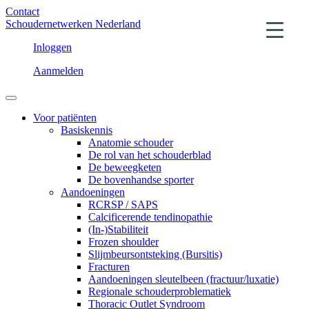
Contact
Schoudernetwerken Nederland
Inloggen
Aanmelden
Voor patiënten
Basiskennis
Anatomie schouder
De rol van het schouderblad
De beweegketen
De bovenhandse sporter
Aandoeningen
RCRSP / SAPS
Calcificerende tendinopathie
(In-)Stabiliteit
Frozen shoulder
Slijmbeursontsteking (Bursitis)
Fracturen
Aandoeningen sleutelbeen (fractuur/luxatie)
Regionale schouderproblematiek
Thoracic Outlet Syndroom