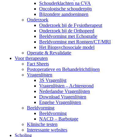
Schouderklachten na CVA
Oncologische schouderpijn
Bijzondere aandoeningen
Onderzoek
Onderzoek bij de Fysiotherapeut
Onderzoek bij de Orthopeed
Beeldvorming met Echografie
Beeldvorming met Rontgen/CT/MRI
Het Biopsychosociale model
Operatie & Revalidatie
Voor therapeuten
Fact Sheets
Postoperatieve en Behandelrichtlijnen
Vragenlijsten
3S Vragenlijst
Vragenlijsten – Achtergrond
Nederlandse Vragenlijsten
Download Vragenlijsten
Engelse Vragenlijsten
Beeldvorming
Beeldvorming
NACD – Barbotage
Klinische testen
Interessante websites
Scholing