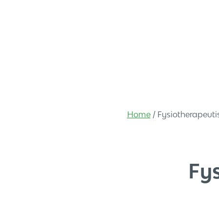
Home
/
Fysiotherapeuti
Fy