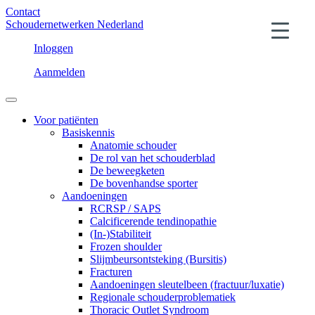
Contact
Schoudernetwerken Nederland
Inloggen
Aanmelden
Voor patiënten
Basiskennis
Anatomie schouder
De rol van het schouderblad
De beweegketen
De bovenhandse sporter
Aandoeningen
RCRSP / SAPS
Calcificerende tendinopathie
(In-)Stabiliteit
Frozen shoulder
Slijmbeursontsteking (Bursitis)
Fracturen
Aandoeningen sleutelbeen (fractuur/luxatie)
Regionale schouderproblematiek
Thoracic Outlet Syndroom