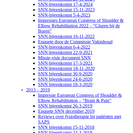
SNN-bijeenkomst 17-4-2024
SNN-bijeenkomst 15-11-2023
SNN-bijeenkomst 5-4-2023
Impressies European Congress of Shoulder &
Elbow Rehabilitation 2022 – “Gluren bij de
Buren”
SNN-bijeenkomst 16-11-2022
Enquete door de Commissie Vakinhoud
SNN-bijeenkomst 6-4-2022
SNN-bijeenkomst 22-9-2021
Missie-visie document SNN
SNN-bijeenkomst 17-3-2021
SNN-bijeenkomst 18-11-2020
SNN bijeenkomst 30-9-2020
SNN bijeenkomst 24-6-2020
SNN bijeenkomst 18-3-2020
2013 – 2019
Impressie European Congress of Shoulder &
Elbow Rehabilitation – “Brain & Pain”
SNN bijeenkomst 26-3-2019
Enquete SNN december 2019
Reviews over fysiotherapie bij patiënten met
SAPS
SNN bijeenkomst 15-11-2018
SNN bijeenkomst 22-3-2018