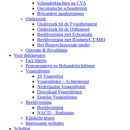
Schouderklachten na CVA
Oncologische schouderpijn
Bijzondere aandoeningen
Onderzoek
Onderzoek bij de Fysiotherapeut
Onderzoek bij de Orthopeed
Beeldvorming met Echografie
Beeldvorming met Rontgen/CT/MRI
Het Biopsychosociale model
Operatie & Revalidatie
Voor therapeuten
Fact Sheets
Postoperatieve en Behandelrichtlijnen
Vragenlijsten
3S Vragenlijst
Vragenlijsten – Achtergrond
Nederlandse Vragenlijsten
Download Vragenlijsten
Engelse Vragenlijsten
Beeldvorming
Beeldvorming
NACD – Barbotage
Klinische testen
Interessante websites
Scholing