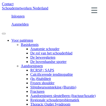
Contact
Schoudernetwerken Nederland
Inloggen
Aanmelden
Voor patiënten
Basiskennis
Anatomie schouder
De rol van het schouderblad
De beweegketen
De bovenhandse sporter
Aandoeningen
RCRSP / SAPS
Calcificerende tendinopathie
(In-)Stabiliteit
Frozen shoulder
Slijmbeursontsteking (Bursitis)
Fracturen
Aandoeningen sleutelbeen (fractuur/luxatie)
Regionale schouderproblematiek
Thoracic Outlet Syndroom