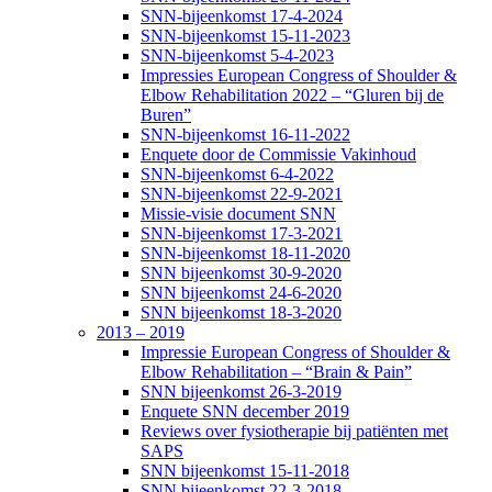
SNN-bijeenkomst 17-4-2024
SNN-bijeenkomst 15-11-2023
SNN-bijeenkomst 5-4-2023
Impressies European Congress of Shoulder &
Elbow Rehabilitation 2022 – “Gluren bij de
Buren”
SNN-bijeenkomst 16-11-2022
Enquete door de Commissie Vakinhoud
SNN-bijeenkomst 6-4-2022
SNN-bijeenkomst 22-9-2021
Missie-visie document SNN
SNN-bijeenkomst 17-3-2021
SNN-bijeenkomst 18-11-2020
SNN bijeenkomst 30-9-2020
SNN bijeenkomst 24-6-2020
SNN bijeenkomst 18-3-2020
2013 – 2019
Impressie European Congress of Shoulder &
Elbow Rehabilitation – “Brain & Pain”
SNN bijeenkomst 26-3-2019
Enquete SNN december 2019
Reviews over fysiotherapie bij patiënten met
SAPS
SNN bijeenkomst 15-11-2018
SNN bijeenkomst 22-3-2018