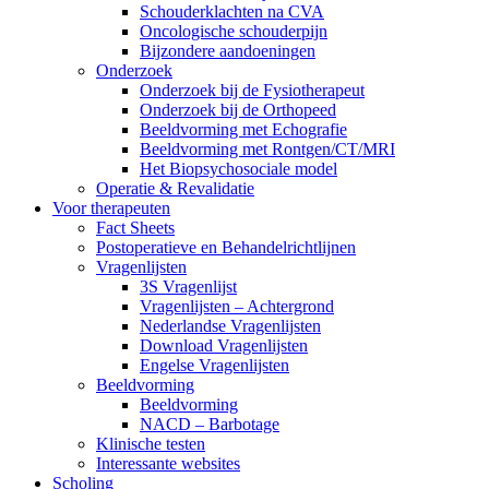
Schouderklachten na CVA
Oncologische schouderpijn
Bijzondere aandoeningen
Onderzoek
Onderzoek bij de Fysiotherapeut
Onderzoek bij de Orthopeed
Beeldvorming met Echografie
Beeldvorming met Rontgen/CT/MRI
Het Biopsychosociale model
Operatie & Revalidatie
Voor therapeuten
Fact Sheets
Postoperatieve en Behandelrichtlijnen
Vragenlijsten
3S Vragenlijst
Vragenlijsten – Achtergrond
Nederlandse Vragenlijsten
Download Vragenlijsten
Engelse Vragenlijsten
Beeldvorming
Beeldvorming
NACD – Barbotage
Klinische testen
Interessante websites
Scholing