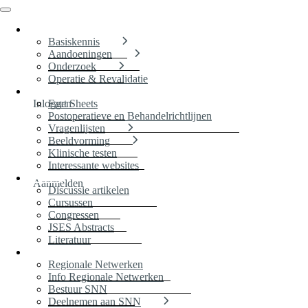
Voor patiënten
Basiskennis
Aandoeningen
Onderzoek
Operatie & Revalidatie
Voor therapeuten
Inloggen
Fact Sheets
Postoperatieve en Behandelrichtlijnen
Vragenlijsten
Beeldvorming
Klinische testen
Interessante websites
Scholing
Aanmelden
Discussie artikelen
Cursussen
Congressen
JSES Abstracts
Literatuur
Informatie SNN
Regionale Netwerken
Info Regionale Netwerken
Bestuur SNN
Deelnemen aan SNN