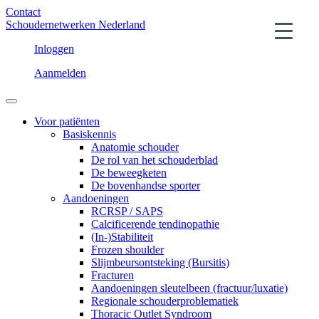
Contact
Schoudernetwerken Nederland
Inloggen
Aanmelden
Voor patiënten
Basiskennis
Anatomie schouder
De rol van het schouderblad
De beweegketen
De bovenhandse sporter
Aandoeningen
RCRSP / SAPS
Calcificerende tendinopathie
(In-)Stabiliteit
Frozen shoulder
Slijmbeursontsteking (Bursitis)
Fracturen
Aandoeningen sleutelbeen (fractuur/luxatie)
Regionale schouderproblematiek
Thoracic Outlet Syndroom