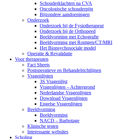
Schouderklachten na CVA
Oncologische schouderpijn
Bijzondere aandoeningen
Onderzoek
Onderzoek bij de Fysiotherapeut
Onderzoek bij de Orthopeed
Beeldvorming met Echografie
Beeldvorming met Rontgen/CT/MRI
Het Biopsychosociale model
Operatie & Revalidatie
Voor therapeuten
Fact Sheets
Postoperatieve en Behandelrichtlijnen
Vragenlijsten
3S Vragenlijst
Vragenlijsten – Achtergrond
Nederlandse Vragenlijsten
Download Vragenlijsten
Engelse Vragenlijsten
Beeldvorming
Beeldvorming
NACD – Barbotage
Klinische testen
Interessante websites
Scholing