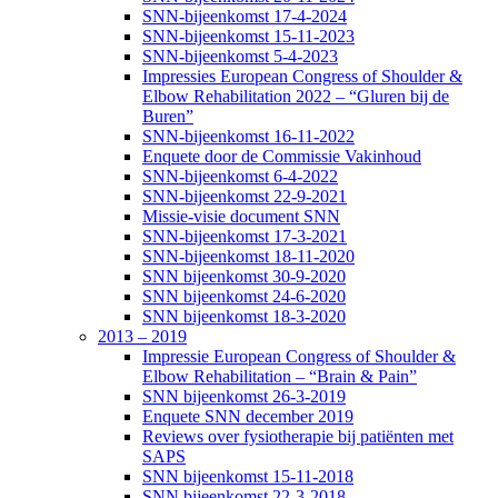
SNN-bijeenkomst 17-4-2024
SNN-bijeenkomst 15-11-2023
SNN-bijeenkomst 5-4-2023
Impressies European Congress of Shoulder &
Elbow Rehabilitation 2022 – “Gluren bij de
Buren”
SNN-bijeenkomst 16-11-2022
Enquete door de Commissie Vakinhoud
SNN-bijeenkomst 6-4-2022
SNN-bijeenkomst 22-9-2021
Missie-visie document SNN
SNN-bijeenkomst 17-3-2021
SNN-bijeenkomst 18-11-2020
SNN bijeenkomst 30-9-2020
SNN bijeenkomst 24-6-2020
SNN bijeenkomst 18-3-2020
2013 – 2019
Impressie European Congress of Shoulder &
Elbow Rehabilitation – “Brain & Pain”
SNN bijeenkomst 26-3-2019
Enquete SNN december 2019
Reviews over fysiotherapie bij patiënten met
SAPS
SNN bijeenkomst 15-11-2018
SNN bijeenkomst 22-3-2018