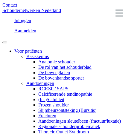
Contact
Schoudernetwerken Nederland
Inloggen
Aanmelden
Voor patiënten
Basiskennis
Anatomie schouder
De rol van het schouderblad
De beweegketen
De bovenhandse sporter
Aandoeningen
RCRSP / SAPS
Calcificerende tendinopathie
(In-)Stabiliteit
Frozen shoulder
Slijmbeursontsteking (Bursitis)
Fracturen
Aandoeningen sleutelbeen (fractuur/luxatie)
Regionale schouderproblematiek
Thoracic Outlet Syndroom