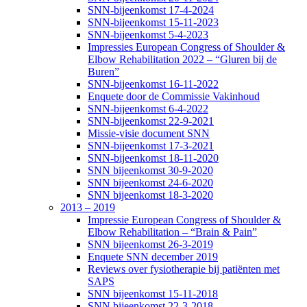
SNN-bijeenkomst 17-4-2024
SNN-bijeenkomst 15-11-2023
SNN-bijeenkomst 5-4-2023
Impressies European Congress of Shoulder &
Elbow Rehabilitation 2022 – “Gluren bij de
Buren”
SNN-bijeenkomst 16-11-2022
Enquete door de Commissie Vakinhoud
SNN-bijeenkomst 6-4-2022
SNN-bijeenkomst 22-9-2021
Missie-visie document SNN
SNN-bijeenkomst 17-3-2021
SNN-bijeenkomst 18-11-2020
SNN bijeenkomst 30-9-2020
SNN bijeenkomst 24-6-2020
SNN bijeenkomst 18-3-2020
2013 – 2019
Impressie European Congress of Shoulder &
Elbow Rehabilitation – “Brain & Pain”
SNN bijeenkomst 26-3-2019
Enquete SNN december 2019
Reviews over fysiotherapie bij patiënten met
SAPS
SNN bijeenkomst 15-11-2018
SNN bijeenkomst 22-3-2018