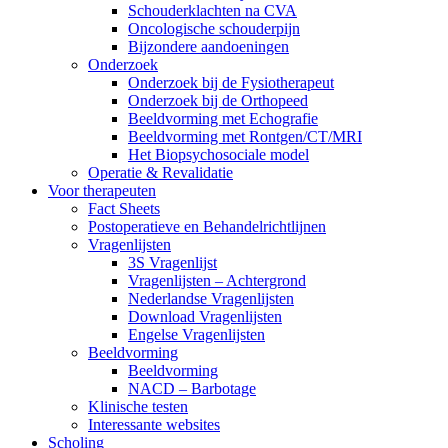
Schouderklachten na CVA
Oncologische schouderpijn
Bijzondere aandoeningen
Onderzoek
Onderzoek bij de Fysiotherapeut
Onderzoek bij de Orthopeed
Beeldvorming met Echografie
Beeldvorming met Rontgen/CT/MRI
Het Biopsychosociale model
Operatie & Revalidatie
Voor therapeuten
Fact Sheets
Postoperatieve en Behandelrichtlijnen
Vragenlijsten
3S Vragenlijst
Vragenlijsten – Achtergrond
Nederlandse Vragenlijsten
Download Vragenlijsten
Engelse Vragenlijsten
Beeldvorming
Beeldvorming
NACD – Barbotage
Klinische testen
Interessante websites
Scholing