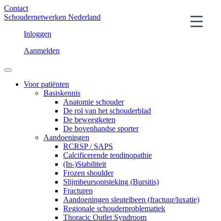
Contact
Schoudernetwerken Nederland
Inloggen
Aanmelden
Voor patiënten
Basiskennis
Anatomie schouder
De rol van het schouderblad
De beweegketen
De bovenhandse sporter
Aandoeningen
RCRSP / SAPS
Calcificerende tendinopathie
(In-)Stabiliteit
Frozen shoulder
Slijmbeursontsteking (Bursitis)
Fracturen
Aandoeningen sleutelbeen (fractuur/luxatie)
Regionale schouderproblematiek
Thoracic Outlet Syndroom