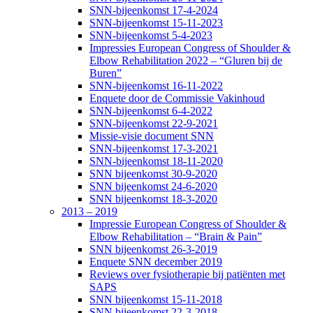
SNN-bijeenkomst 17-4-2024
SNN-bijeenkomst 15-11-2023
SNN-bijeenkomst 5-4-2023
Impressies European Congress of Shoulder &
Elbow Rehabilitation 2022 – “Gluren bij de
Buren”
SNN-bijeenkomst 16-11-2022
Enquete door de Commissie Vakinhoud
SNN-bijeenkomst 6-4-2022
SNN-bijeenkomst 22-9-2021
Missie-visie document SNN
SNN-bijeenkomst 17-3-2021
SNN-bijeenkomst 18-11-2020
SNN bijeenkomst 30-9-2020
SNN bijeenkomst 24-6-2020
SNN bijeenkomst 18-3-2020
2013 – 2019
Impressie European Congress of Shoulder &
Elbow Rehabilitation – “Brain & Pain”
SNN bijeenkomst 26-3-2019
Enquete SNN december 2019
Reviews over fysiotherapie bij patiënten met
SAPS
SNN bijeenkomst 15-11-2018
SNN bijeenkomst 22-3-2018