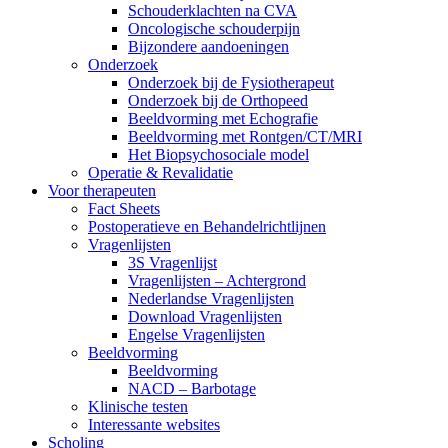
Schouderklachten na CVA
Oncologische schouderpijn
Bijzondere aandoeningen
Onderzoek
Onderzoek bij de Fysiotherapeut
Onderzoek bij de Orthopeed
Beeldvorming met Echografie
Beeldvorming met Rontgen/CT/MRI
Het Biopsychosociale model
Operatie & Revalidatie
Voor therapeuten
Fact Sheets
Postoperatieve en Behandelrichtlijnen
Vragenlijsten
3S Vragenlijst
Vragenlijsten – Achtergrond
Nederlandse Vragenlijsten
Download Vragenlijsten
Engelse Vragenlijsten
Beeldvorming
Beeldvorming
NACD – Barbotage
Klinische testen
Interessante websites
Scholing