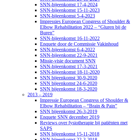
SNN-bijeenkomst 17-4-2024
SNN-bijeenkomst 15-11-2023
SNN-bijeenkomst 5-4-2023
Impressies European Congress of Shoulder &
Elbow Rehabilitation 2022 – “Gluren bij de
Buren”
SNN-bijeenkomst 16-11-2022
Enquete door de Commissie Vakinhoud
SNN-bijeenkomst 6-4-2022
SNN-bijeenkomst 22-9-2021
Missie-visie document SNN
SNN-bijeenkomst 17-3-2021
SNN-bijeenkomst 18-11-2020
SNN bijeenkomst 30-9-2020
SNN bijeenkomst 24-6-2020
SNN bijeenkomst 18-3-2020
2013 – 2019
Impressie European Congress of Shoulder &
Elbow Rehabilitation – “Brain & Pain”
SNN bijeenkomst 26-3-2019
Enquete SNN december 2019
Reviews over fysiotherapie bij patiënten met
SAPS
SNN bijeenkomst 15-11-2018
SNN bijeenkomst 22-3-2018