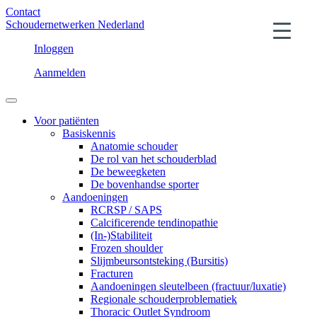
Contact
Schoudernetwerken Nederland
Inloggen
Aanmelden
Voor patiënten
Basiskennis
Anatomie schouder
De rol van het schouderblad
De beweegketen
De bovenhandse sporter
Aandoeningen
RCRSP / SAPS
Calcificerende tendinopathie
(In-)Stabiliteit
Frozen shoulder
Slijmbeursontsteking (Bursitis)
Fracturen
Aandoeningen sleutelbeen (fractuur/luxatie)
Regionale schouderproblematiek
Thoracic Outlet Syndroom