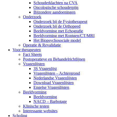
Schouderklachten na CVA
Oncologische schouderpijn
Bijzondere aandoeningen
Onderzoek
Onderzoek bij de Fysiotherapeut
Onderzoek bij de Orthopeed
Beeldvorming met Echografie
Beeldvorming met Rontgen/CT/MRI
Het Biopsychosociale model
Operatie & Revalidatie
Voor therapeuten
Fact Sheets
Postoperatieve en Behandelrichtlijnen
Vragenlijsten
3S Vragenlijst
Vragenlijsten – Achtergrond
Nederlandse Vragenlijsten
Download Vragenlijsten
Engelse Vragenlijsten
Beeldvorming
Beeldvorming
NACD – Barbotage
Klinische testen
Interessante websites
Scholing