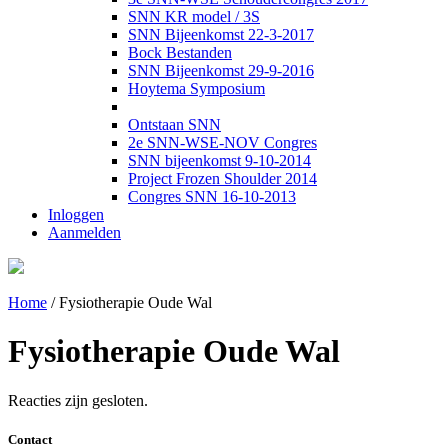
SNN KR model / 3S
SNN Bijeenkomst 22-3-2017
Bock Bestanden
SNN Bijeenkomst 29-9-2016
Hoytema Symposium
Ontstaan SNN
2e SNN-WSE-NOV Congres
SNN bijeenkomst 9-10-2014
Project Frozen Shoulder 2014
Congres SNN 16-10-2013
Inloggen
Aanmelden
Home
/
Fysiotherapie Oude Wal
Fysiotherapie Oude Wal
Reacties zijn gesloten.
Contact