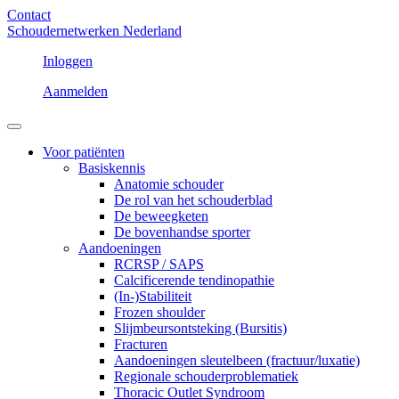
Contact
Schoudernetwerken Nederland
Inloggen
Aanmelden
Voor patiënten
Basiskennis
Anatomie schouder
De rol van het schouderblad
De beweegketen
De bovenhandse sporter
Aandoeningen
RCRSP / SAPS
Calcificerende tendinopathie
(In-)Stabiliteit
Frozen shoulder
Slijmbeursontsteking (Bursitis)
Fracturen
Aandoeningen sleutelbeen (fractuur/luxatie)
Regionale schouderproblematiek
Thoracic Outlet Syndroom