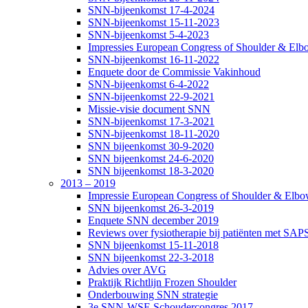
SNN-bijeenkomst 17-4-2024
SNN-bijeenkomst 15-11-2023
SNN-bijeenkomst 5-4-2023
Impressies European Congress of Shoulder & Elbo
SNN-bijeenkomst 16-11-2022
Enquete door de Commissie Vakinhoud
SNN-bijeenkomst 6-4-2022
SNN-bijeenkomst 22-9-2021
Missie-visie document SNN
SNN-bijeenkomst 17-3-2021
SNN-bijeenkomst 18-11-2020
SNN bijeenkomst 30-9-2020
SNN bijeenkomst 24-6-2020
SNN bijeenkomst 18-3-2020
2013 – 2019
Impressie European Congress of Shoulder & Elbow
SNN bijeenkomst 26-3-2019
Enquete SNN december 2019
Reviews over fysiotherapie bij patiënten met SAP
SNN bijeenkomst 15-11-2018
SNN bijeenkomst 22-3-2018
Advies over AVG
Praktijk Richtlijn Frozen Shoulder
Onderbouwing SNN strategie
3e SNN-WSE Schoudercongres 2017