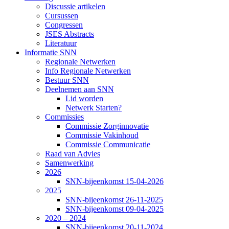
Discussie artikelen
Cursussen
Congressen
JSES Abstracts
Literatuur
Informatie SNN
Regionale Netwerken
Info Regionale Netwerken
Bestuur SNN
Deelnemen aan SNN
Lid worden
Netwerk Starten?
Commissies
Commissie Zorginnovatie
Commissie Vakinhoud
Commissie Communicatie
Raad van Advies
Samenwerking
2026
SNN-bijeenkomst 15-04-2026
2025
SNN-bijeenkomst 26-11-2025
SNN-bijeenkomst 09-04-2025
2020 – 2024
SNN-bijeenkomst 20-11-2024