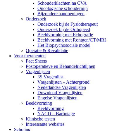
Schouderklachten na CVA
Oncologische schouderpijn
Bijzondere aandoeningen
Onderzoek
Onderzoek bij de Fysiotherapeut
Onderzoek bij de Orthopeed
Beeldvorming met Echografie
Beeldvorming met Rontgen/CT/MRI
Het Biopsychosociale model
Operatie & Revalidatie
Voor therapeuten
Fact Sheets
Postoperatieve en Behandelrichtlijnen
Vragenlijsten
3S Vragenlijst
Vragenlijsten – Achtergrond
Nederlandse Vragenlijsten
Download Vragenlijsten
Engelse Vragenlijsten
Beeldvorming
Beeldvorming
NACD – Barbotage
Klinische testen
Interessante websites
Scholing