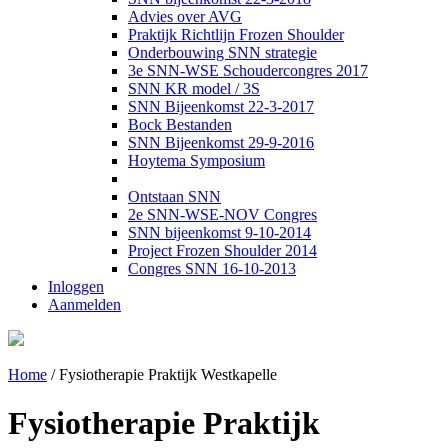
Advies over AVG
Praktijk Richtlijn Frozen Shoulder
Onderbouwing SNN strategie
3e SNN-WSE Schoudercongres 2017
SNN KR model / 3S
SNN Bijeenkomst 22-3-2017
Bock Bestanden
SNN Bijeenkomst 29-9-2016
Hoytema Symposium
Ontstaan SNN
2e SNN-WSE-NOV Congres
SNN bijeenkomst 9-10-2014
Project Frozen Shoulder 2014
Congres SNN 16-10-2013
Inloggen
Aanmelden
Home
/
Fysiotherapie Praktijk Westkapelle
Fysiotherapie Praktijk