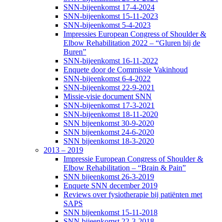
SNN-bijeenkomst 17-4-2024
SNN-bijeenkomst 15-11-2023
SNN-bijeenkomst 5-4-2023
Impressies European Congress of Shoulder &
Elbow Rehabilitation 2022 – “Gluren bij de
Buren”
SNN-bijeenkomst 16-11-2022
Enquete door de Commissie Vakinhoud
SNN-bijeenkomst 6-4-2022
SNN-bijeenkomst 22-9-2021
Missie-visie document SNN
SNN-bijeenkomst 17-3-2021
SNN-bijeenkomst 18-11-2020
SNN bijeenkomst 30-9-2020
SNN bijeenkomst 24-6-2020
SNN bijeenkomst 18-3-2020
2013 – 2019
Impressie European Congress of Shoulder &
Elbow Rehabilitation – “Brain & Pain”
SNN bijeenkomst 26-3-2019
Enquete SNN december 2019
Reviews over fysiotherapie bij patiënten met
SAPS
SNN bijeenkomst 15-11-2018
SNN bijeenkomst 22-3-2018