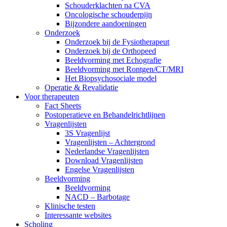
Schouderklachten na CVA
Oncologische schouderpijn
Bijzondere aandoeningen
Onderzoek
Onderzoek bij de Fysiotherapeut
Onderzoek bij de Orthopeed
Beeldvorming met Echografie
Beeldvorming met Rontgen/CT/MRI
Het Biopsychosociale model
Operatie & Revalidatie
Voor therapeuten
Fact Sheets
Postoperatieve en Behandelrichtlijnen
Vragenlijsten
3S Vragenlijst
Vragenlijsten – Achtergrond
Nederlandse Vragenlijsten
Download Vragenlijsten
Engelse Vragenlijsten
Beeldvorming
Beeldvorming
NACD – Barbotage
Klinische testen
Interessante websites
Scholing