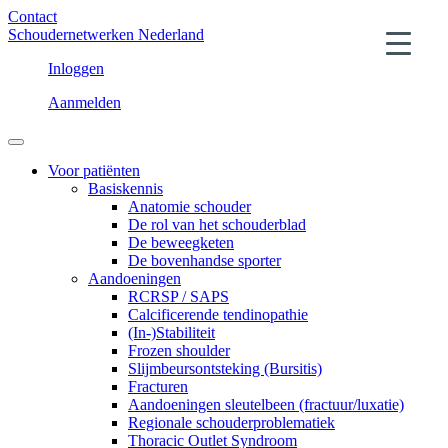
Contact
Schoudernetwerken Nederland
Inloggen
Aanmelden
Voor patiënten
Basiskennis
Anatomie schouder
De rol van het schouderblad
De beweegketen
De bovenhandse sporter
Aandoeningen
RCRSP / SAPS
Calcificerende tendinopathie
(In-)Stabiliteit
Frozen shoulder
Slijmbeursontsteking (Bursitis)
Fracturen
Aandoeningen sleutelbeen (fractuur/luxatie)
Regionale schouderproblematiek
Thoracic Outlet Syndroom