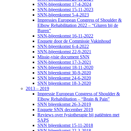
SNN-bijeenkomst 17-4-2024
SNN-bijeenkomst 15-11-2023
SNN-bijeenkomst 5-4-2023
Impressies European Congress of Shoulder &
Elbow Rehabilitation 2022 – “Gluren bij de
Buren”
SNN-bijeenkomst 16-11-2022
Enquete door de Commissie Vakinhoud
SNN-bijeenkomst 6-4-2022
SNN-bijeenkomst 22-9-2021
Missie-visie document SNN
SNN-bijeenkomst 17-3-2021
SNN-bijeenkomst 18-11-2020
SNN bijeenkomst 30-9-2020
SNN bijeenkomst 24-6-2020
SNN bijeenkomst 18-3-2020
2013 – 2019
Impressie European Congress of Shoulder &
Elbow Rehabilitation – “Brain & Pain”
SNN bijeenkomst 26-3-2019
Enquete SNN december 2019
Reviews over fysiotherapie bij patiënten met
SAPS
SNN bijeenkomst 15-11-2018
SNN bijeenkomst 22-3-2018