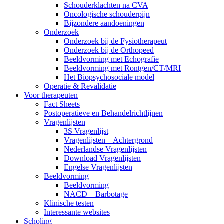
Schouderklachten na CVA
Oncologische schouderpijn
Bijzondere aandoeningen
Onderzoek
Onderzoek bij de Fysiotherapeut
Onderzoek bij de Orthopeed
Beeldvorming met Echografie
Beeldvorming met Rontgen/CT/MRI
Het Biopsychosociale model
Operatie & Revalidatie
Voor therapeuten
Fact Sheets
Postoperatieve en Behandelrichtlijnen
Vragenlijsten
3S Vragenlijst
Vragenlijsten – Achtergrond
Nederlandse Vragenlijsten
Download Vragenlijsten
Engelse Vragenlijsten
Beeldvorming
Beeldvorming
NACD – Barbotage
Klinische testen
Interessante websites
Scholing