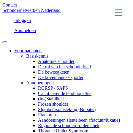
Contact
Schoudernetwerken Nederland
Inloggen
Aanmelden
Voor patiënten
Basiskennis
Anatomie schouder
De rol van het schouderblad
De beweegketen
De bovenhandse sporter
Aandoeningen
RCRSP / SAPS
Calcificerende tendinopathie
(In-)Stabiliteit
Frozen shoulder
Slijmbeursontsteking (Bursitis)
Fracturen
Aandoeningen sleutelbeen (fractuur/luxatie)
Regionale schouderproblematiek
Thoracic Outlet Syndroom