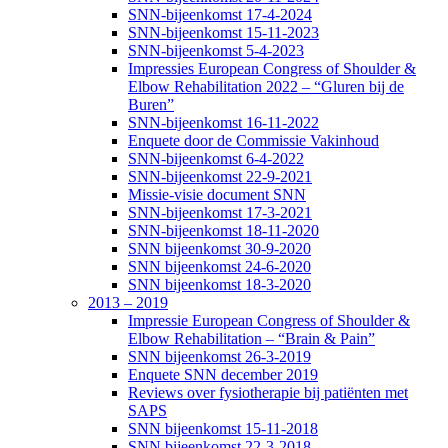
SNN-bijeenkomst 17-4-2024
SNN-bijeenkomst 15-11-2023
SNN-bijeenkomst 5-4-2023
Impressies European Congress of Shoulder &
Elbow Rehabilitation 2022 – “Gluren bij de
Buren”
SNN-bijeenkomst 16-11-2022
Enquete door de Commissie Vakinhoud
SNN-bijeenkomst 6-4-2022
SNN-bijeenkomst 22-9-2021
Missie-visie document SNN
SNN-bijeenkomst 17-3-2021
SNN-bijeenkomst 18-11-2020
SNN bijeenkomst 30-9-2020
SNN bijeenkomst 24-6-2020
SNN bijeenkomst 18-3-2020
2013 – 2019
Impressie European Congress of Shoulder &
Elbow Rehabilitation – “Brain & Pain”
SNN bijeenkomst 26-3-2019
Enquete SNN december 2019
Reviews over fysiotherapie bij patiënten met
SAPS
SNN bijeenkomst 15-11-2018
SNN bijeenkomst 22-3-2018