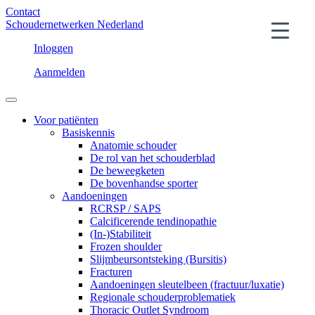
Contact
Schoudernetwerken Nederland
Inloggen
Aanmelden
Voor patiënten
Basiskennis
Anatomie schouder
De rol van het schouderblad
De beweegketen
De bovenhandse sporter
Aandoeningen
RCRSP / SAPS
Calcificerende tendinopathie
(In-)Stabiliteit
Frozen shoulder
Slijmbeursontsteking (Bursitis)
Fracturen
Aandoeningen sleutelbeen (fractuur/luxatie)
Regionale schouderproblematiek
Thoracic Outlet Syndroom