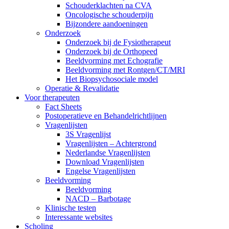
Schouderklachten na CVA
Oncologische schouderpijn
Bijzondere aandoeningen
Onderzoek
Onderzoek bij de Fysiotherapeut
Onderzoek bij de Orthopeed
Beeldvorming met Echografie
Beeldvorming met Rontgen/CT/MRI
Het Biopsychosociale model
Operatie & Revalidatie
Voor therapeuten
Fact Sheets
Postoperatieve en Behandelrichtlijnen
Vragenlijsten
3S Vragenlijst
Vragenlijsten – Achtergrond
Nederlandse Vragenlijsten
Download Vragenlijsten
Engelse Vragenlijsten
Beeldvorming
Beeldvorming
NACD – Barbotage
Klinische testen
Interessante websites
Scholing